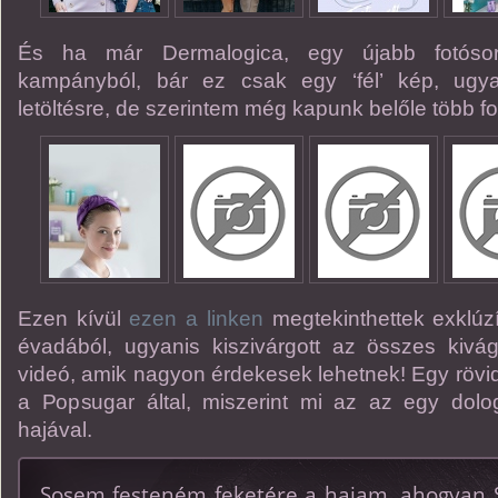
És ha már Dermalogica, egy újabb fotósor
kampányból, bár ez csak egy ‘fél’ kép, ugya
letöltésre, de szerintem még kapunk belőle több fo
Ezen kívül
ezen a linken
megtekinthettek exklúzí
évadából, ugyanis kiszivárgott az összes kivágo
videó, amik nagyon érdekesek lehetnek! Egy rövid c
a Popsugar által, miszerint mi az az egy dol
hajával.
,,Sosem festeném feketére a hajam, ahogyan S