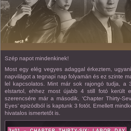
Szép napot mindenkinek!
Most egy elég vegyes adaggal érkeztem, ugyanis 
napvilágot a tegnapi nap folyamán és ez szinte m
lel kapcsolatos. Mint már sok rajongó tudja, a
elstartol, ehhez most újabb 4 still fotó került
szerencsére már a második, ‘
Chapter Thirty-Se
Eyes’ epizódból is kaptunk 3 fotót. Emellett min
hivatalos ismertetőt is.
(
3×01 – CHAPTER THIRTY-SIX: LABOR DAY