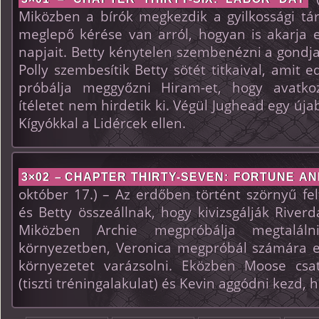
Miközben a bírók megkezdik a gyilkossági tár
meglepő kérése van arról, hogyan is akarja e
napjait. Betty kénytelen szembenézni a gondja
Polly szembesítik Betty sötét titkaival, amit ed
próbálja meggyőzni Hiram-et, hogy avatk
ítéletet nem hirdetik ki. Végül Jughead egy új
Kígyókkal a Lidércek ellen.
3×02 –
CHAPTER THIRTY-SEVEN: FORTUNE A
október 17.) – Az erdőben történt szörnyű fe
és Betty összeállnak, hogy kivizsgálják Riverd
Miközben Archie megpróbálja megtalál
környezetben, Veronica megpróbál számára e
környezetet varázsolni. Eközben Moose csa
(tiszti tréningalakulat) és Kevin aggódni kezd, h