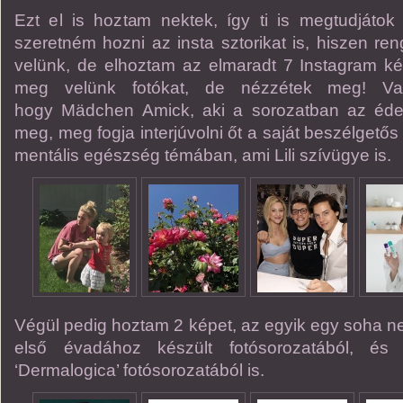
Ezt el is hoztam nektek, így ti is megtudjátok
szeretném hozni az insta sztorikat is, hiszen ren
velünk, de elhoztam az elmaradt 7 Instagram képe
meg velünk fotókat, de nézzétek meg! Vala
hogy Mädchen Amick, aki a sorozatban az édesa
meg, meg fogja interjúvolni őt a saját beszélget
mentális egészség témában, ami Lili szívügye is.
Végül pedig hoztam 2 képet, az egyik egy soha ne
első évadához készült fotósorozatából, és
‘Dermalogica’ fotósorozatából is.