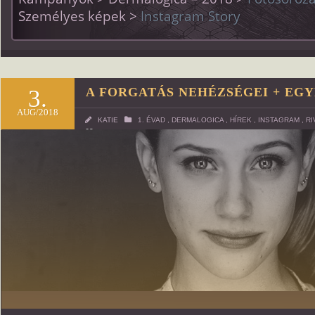
Személyes képek >
Instagram Story
3.
A FORGATÁS NEHÉZSÉGEI + EG
AUG/2018
KATIE
1. ÉVAD
,
DERMALOGICA
,
HÍREK
,
INSTAGRAM
,
RI
62