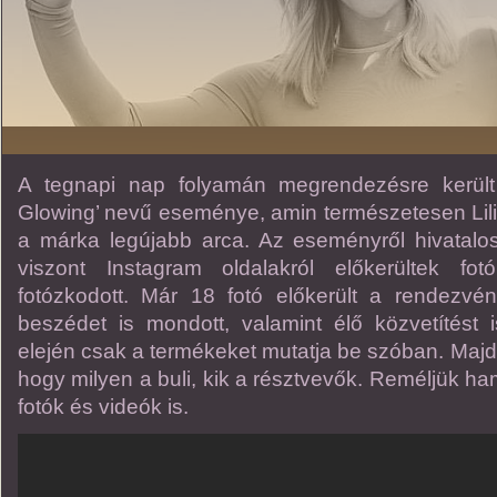
A tegnapi nap folyamán megrendezésre került
Glowing’ nevű eseménye, amin természetesen Lili is
a márka legújabb arca. Az eseményről hivatalos
viszont Instagram oldalakról előkerültek fo
fotózkodott. Már 18 fotó előkerült a rendezvén
beszédet is mondott, valamint élő közvetítést 
elején csak a termékeket mutatja be szóban. Majd a
hogy milyen a buli, kik a résztvevők. Reméljük h
fotók és videók is.