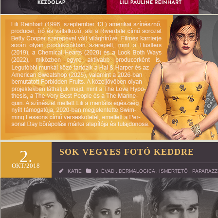
2.
SOK VEGYES FOTÓ KEDDRE
OKT/2018
KATIE
3. ÉVAD
,
DERMALOGICA
,
ISMERTETŐ
,
PAPARAZZ
FOTÓK
53