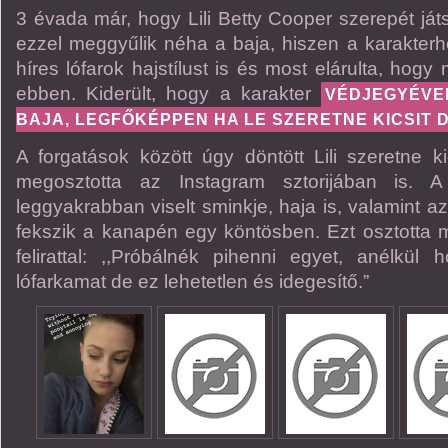
3 évada már, hogy Lili Betty Cooper szerepét ját
ezzel meggyűlik néha a baja, hiszen a karakterh
híres lófarok hajstílust is és most elárulta, hog
ebben. Kiderült, hogy a karakter
VÉDJEGYÉVE
BAJA, LEGFŐKÉPPEN HA LE SZERETNE KICSIT D
A forgatások között úgy döntött Lili szeretne k
megosztotta az Instagram sztorijában is. A
leggyakrabban viselt sminkje, haja is, valamint 
fekszik a kanapén egy köntösben. Ezt osztotta
felirattal: ,,Próbálnék pihenni egyet, anélkü
lófarkamat de ez lehetetlen és idegesítő.”