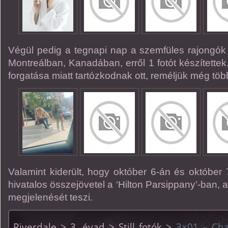
Végül pedig a tegnapi nap a szemfüles rajongók Li
Montreálban, Kanadában, erről 1 fotót készítettek
forgatása miatt tartózkodnak ott, reméljük még több 
Valamint kiderült, hogy október 6-án és október 
hivatalos összejövetel a ‘Hilton Parsippany’-ban, a
megjelenését teszi.
Riverdale > 3. évad > Still fotók >
3×01 – Cha