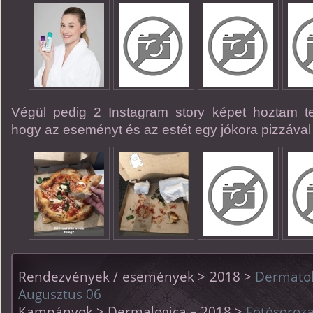
Végül pedig 2 Instagram story képet hoztam teg
hogy az eseményt és az estét egy jókora pizzával 
Rendezvények / események > 2018 >
Dermatol
Augusztus 06
Kampányok > Dermalogica – 2018 >
Fotósoroza