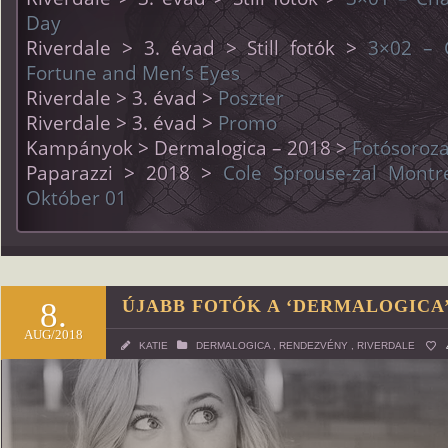
Day
Riverdale > 3. évad > Still fotók >
3×02 – C
Fortune and Men’s Eyes
Riverdale > 3. évad >
Poszter
Riverdale > 3. évad >
Promo
Kampányok > Dermalogica – 2018 >
Fotósoroza
Paparazzi > 2018 >
Cole Sprouse-zal Mont
Október 01
8.
ÚJABB FOTÓK A ‘DERMALOGICA
AUG/2018
KATIE
DERMALOGICA
,
RENDEZVÉNY
,
RIVERDALE