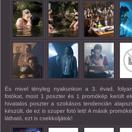
És mivel tényleg nyakunkon a 3. évad, foly
fotókat, most 1 poszter és 1 promókép került el
hivatalos poszter a szokásos tendencián alapsz
készült, de ez is szuper fotó lett! A másik promók
látható, ezt is csekkoljátok!