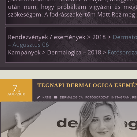
után nem, hogy próbáltam vigyázni és megt
szőkeségem. A fodrásszakértőm Matt Rez meg is
Rendezvények / események > 2018 >
Dermatol
– Augusztus 06
Kampányok > Dermalogica – 2018 >
Fotósoroza
7.
TEGNAPI DERMALOGICA ESEMÉ
AUG/2018
KATIE
DERMALOGICA
,
FOTÓSOROZAT
,
INSTAGRAM
,
RE