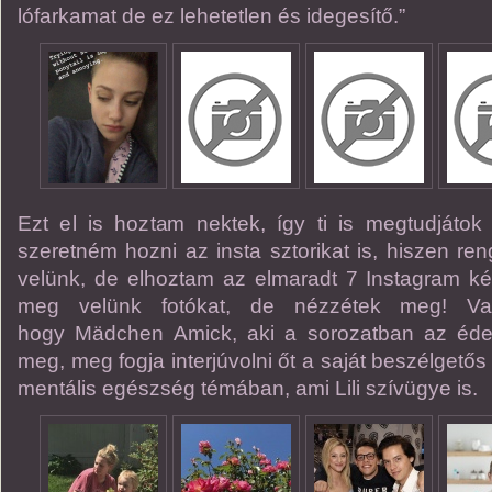
lófarkamat de ez lehetetlen és idegesítő.”
Ezt el is hoztam nektek, így ti is megtudjátok
szeretném hozni az insta sztorikat is, hiszen ren
velünk, de elhoztam az elmaradt 7 Instagram képe
meg velünk fotókat, de nézzétek meg! Vala
hogy Mädchen Amick, aki a sorozatban az édesa
meg, meg fogja interjúvolni őt a saját beszélget
mentális egészség témában, ami Lili szívügye is.