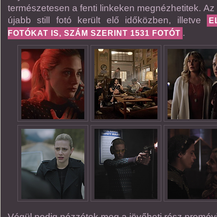
természetesen a fenti linkeken megnézhetitek. A
újabb still fotó került elő időközben, illetve
E
.
FOTÓKAT IS, SZÁM SZERINT 1531 FOTÓT
Végül pedig nézzétek meg a jövőheti rész promóvi