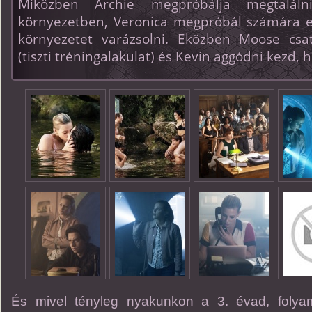
Miközben Archie megpróbálja megtalál
környezetben, Veronica megpróbál számára e
környezetet varázsolni. Eközben Moose csa
(tiszti tréningalakulat) és Kevin aggódni kezd, h
És mivel tényleg nyakunkon a 3. évad, foly