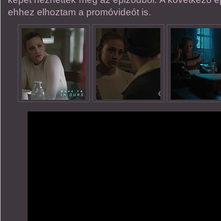
ehhez elhoztam a promóvideót is.