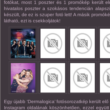
fotókat, most 1 poszter és 1 promókép került el
hivatalos poszter a szokásos tendencián alapsz
készült, de ez is szuper fotó lett! A másik promók
látható, ezt is csekkoljátok!
Egy újabb ‘Dermalogica’ fotósorozatkép került elő
Instagram oldalának köszönhetően, ezzel együtt m