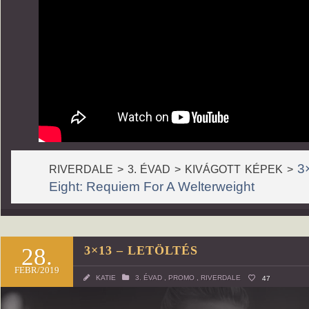
3
RIVERDALE > 3. ÉVAD > KIVÁGOTT KÉPEK >
Eight: Requiem For A Welterweight
28.
3×13 – LETÖLTÉS
FEBR/2019
KATIE
3. ÉVAD
,
PROMO
,
RIVERDALE
47