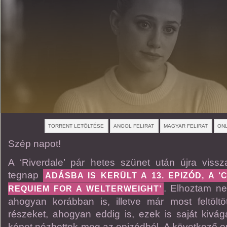
TORRENT LETÖLTÉSE
ANGOL FELIRAT
MAGYAR FELIRAT
ONL
Szép napot!
A ‘Riverdale’ pár hetes szünet után újra viss
tegnap
ADÁSBA IS KERÜLT A 13. EPIZÓD, A ‘
. Elhoztam nek
REQUIEM FOR A WELTERWEIGHT’
ahogyan korábban is, illetve már most feltölt
részeket, ahogyan eddig is, ezek is saját kivá
képet nézhettek meg az epizódból. A következő ep