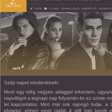
2.
OKT/2018
KATIE
3. ÉVAD
,
DERMALOGICA
,
ISMERTETŐ
,
PAPARAZZ
FOTÓK
53
Szép napot mindenkinek!
Most egy elég vegyes adaggal érkeztem, ugyanis 
napvilágot a tegnapi nap folyamán és ez szinte m
lel kapcsolatos. Mint már sok rajongó tudja, a
elstartol, ehhez most újabb 4 still fotó került