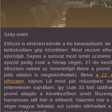
Szép estét!
Először is elnézést kérnék a kis kimaradásért, d
tartózkodtam gép közelében. Most viszont elh
epizódját. Sajnos a sorozat most ismét szünetre
epizód pedig csak a hónap végén, 27.-én kerül 
elhoztam nektek az ismertetőjét illetve a promó
jobb oldalon is megtekinthettek). Illetve
a 12. e
elhoztam,
sajnos Lili most pár másodperc erej
rettenetesen sajnáltam, így csak 33 fotó találh
promó alapján a következőben ismét főszerep
hamarosan still fotó is előkerül. Valamint már a m
végre magyar felirattal, ezt szintén elérhetitek