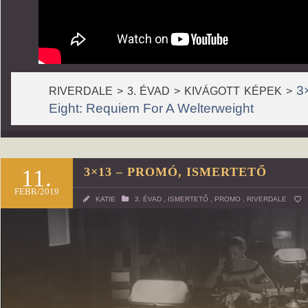
3
RIVERDALE > 3. ÉVAD > KIVÁGOTT KÉPEK >
Eight: Requiem For A Welterweight
11.
3×13 – PROMÓ, ISMERTETŐ
FEBR/2019
KATIE
3. ÉVAD
,
ISMERTETŐ
,
PROMO
,
RIVERDALE