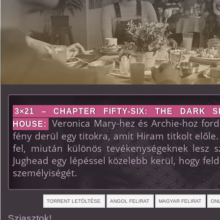
3×21 – CHAPTER FIFTY-SIX: THE DARK 
Veronica Mary-hez és Archie-hoz fordu
HOUSE:
fény derül egy titokra, amit Hiram titkolt előle
fel, miután különös tevékenységeknek lesz 
Jughead egy lépéssel közelebb kerül, hogy feld
személyiségét.
TORRENT LETÖLTÉSE
ANGOL FELIRAT
MAGYAR FELIRAT
ONL
Sziasztok!