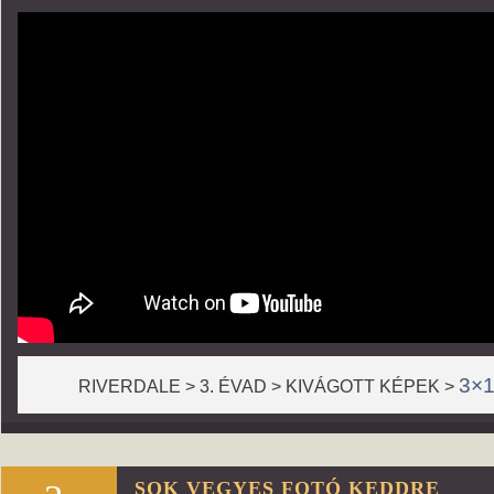
3×1
RIVERDALE > 3. ÉVAD > KIVÁGOTT KÉPEK >
SOK VEGYES FOTÓ KEDDRE