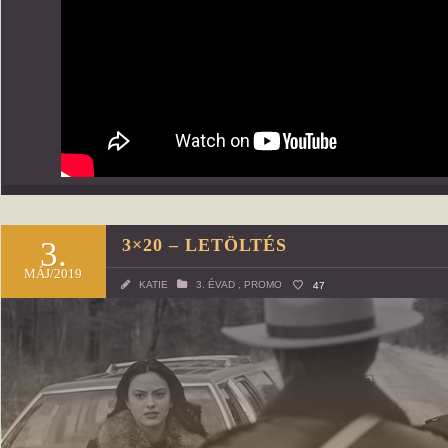
3.
3×20 – LETÖLTÉS
MÁJ/2019
KATIE
3. ÉVAD
,
PROMO
47