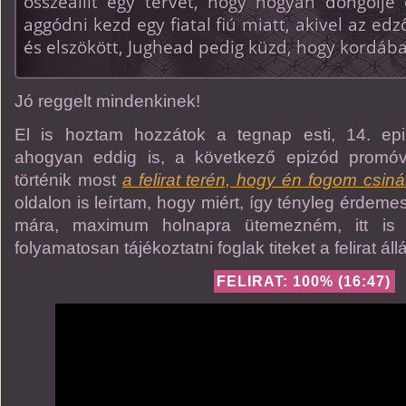
összeállít egy tervet, hogy hogyan döngölje 
aggódni kezd egy fiatal fiú miatt, akivel az e
és elszökött, Jughead pedig küzd, hogy kordába
Jó reggelt mindenkinek!
El is hoztam hozzátok a tegnap esti, 14. epizó
ahogyan eddig is, a következő epizód promóvi
történik most
a felirat terén, hogy én fogom csiná
oldalon is leírtam, hogy miért, így tényleg érdemes k
mára, maximum holnapra ütemezném, itt is
folyamatosan tájékoztatni foglak titeket a felirat áll
FELIRAT: 100% (16:47)