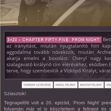
Bett
3×20 – CHAPTER FIFTY-FIVE: PROM NIGHT:
az irányítást, miután nyugtalanító hírt ka
aggodalma tovább növekszik, miután Archie
akarja emelni a boxolást. Cheryl nagy k
szalagavató királynő cím eléréséhez, eközben 
terve, hogy szembesítik a Vízköpő Királyt, várat
TORRENT LETÖLTÉSE
ANGOL FELIRAT
MAGYAR FELIRAT
ONL
Sziasztok!
Tegnapelőtt volt a 20. epizód, ‘Prom Night’ pre
folyamán már el is készítettem a feliratot és a