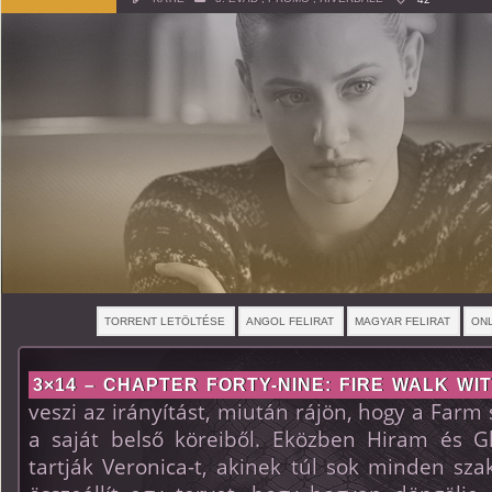
TORRENT LETÖLTÉSE
ANGOL FELIRAT
MAGYAR FELIRAT
ONL
3×14 – CHAPTER FORTY-NINE: FIRE WALK WI
veszi az irányítást, miután rájön, hogy a Farm
a saját belső köreiből. Eközben Hiram és Gl
tartják Veronica-t, akinek túl sok minden sz