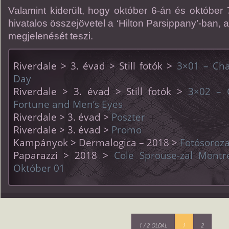
Valamint kiderült, hogy október 6-án és október 
hivatalos összejövetel a ‘Hilton Parsippany’-ban, a
megjelenését teszi.
Riverdale > 3. évad > Still fotók >
3×01 – Cha
Day
Riverdale > 3. évad > Still fotók >
3×02 – C
Fortune and Men’s Eyes
Riverdale > 3. évad >
Poszter
Riverdale > 3. évad >
Promo
Kampányok > Dermalogica – 2018 >
Fotósoroza
Paparazzi > 2018 >
Cole Sprouse-zal Mont
Október 01
1 / 2 OLDAL
1
2