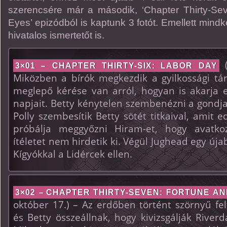
szerencsére már a második, ‘
Chapter Thirty-Se
Eyes’ epizódból is kaptunk 3 fotót. Emellett min
hivatalos ismertetőt is.
(
3×01 – CHAPTER THIRTY-SIX: LABOR DAY
Miközben a bírók megkezdik a gyilkossági tár
meglepő kérése van arról, hogyan is akarja e
napjait. Betty kénytelen szembenézni a gondja
Polly szembesítik Betty sötét titkaival, amit ed
próbálja meggyőzni Hiram-et, hogy avatk
ítéletet nem hirdetik ki. Végül Jughead egy új
Kígyókkal a Lidércek ellen.
3×02 –
CHAPTER THIRTY-SEVEN: FORTUNE A
október 17.) – Az erdőben történt szörnyű fe
és Betty összeállnak, hogy kivizsgálják Riverd