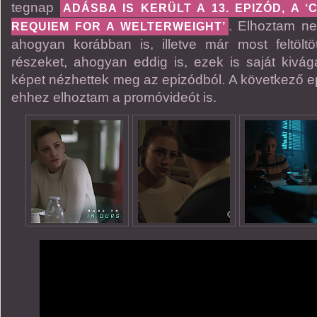
tegnap
ADÁSBA IS KERÜLT A 13. EPIZÓD, A ‘
. Elhoztam nek
REQUIEM FOR A WELTERWEIGHT’
ahogyan korábban is, illetve már most feltölt
részeket, ahogyan eddig is, ezek is saját kivá
képet nézhettek meg az epizódból. A következő ep
ehhez elhoztam a promóvideót is.