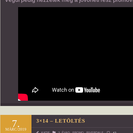
7.
3×14 – LETÖLTÉS
MÁRC/2019
KATIE
3. ÉVAD
,
PROMO
,
RIVERDALE
42