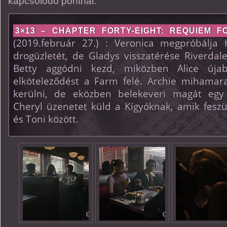
kapcsolódó pontnál.
3×13 – CHAPTER FORTY-EIGHT: REQUIEM 
(2019.február 27.) : Veronica megpróbálja 
drogüzletét, de Gladys visszatérése Riverdale
Betty aggódni kezd, miközben Alice úja
elköteleződést a Farm felé. Archie mihamar
kerülni, de eközben belekeveri magát egy 
Cheryl üzenetet küld a Kígyóknak, amik feszü
és Toni között.