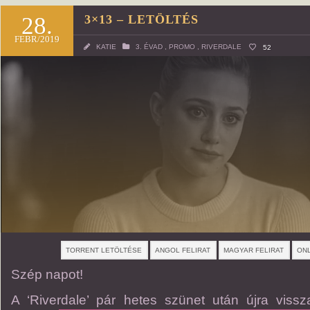
28.
3×13 – LETÖLTÉS
FEBR/2019
KATIE
3. ÉVAD
,
PROMO
,
RIVERDALE
52
TORRENT LETÖLTÉSE
ANGOL FELIRAT
MAGYAR FELIRAT
ONL
Szép napot!
A ‘Riverdale’ pár hetes szünet után újra viss