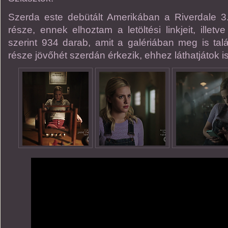
Szerda este debütált Amerikában a Riverdale 3.
része, ennek elhoztam a letöltési linkjeit, illetve
szerint 934 darab, amit a galériában meg is talá
része jövőhét szerdán érkezik, ehhez láthatjátok i