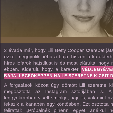
3 évada már, hogy Lili Betty Cooper szerepét ját
ezzel meggyűlik néha a baja, hiszen a karakterh
híres lófarok hajstílust is és most elárulta, hog
ebben. Kiderült, hogy a karakter
VÉDJEGYÉVE
BAJA, LEGFŐKÉPPEN HA LE SZERETNE KICSIT D
A forgatások között úgy döntött Lili szeretne k
megosztotta az Instagram sztorijában is. A
leggyakrabban viselt sminkje, haja is, valamint 
fekszik a kanapén egy köntösben. Ezt osztotta
felirattal: ,,Próbálnék pihenni egyet, anélkü