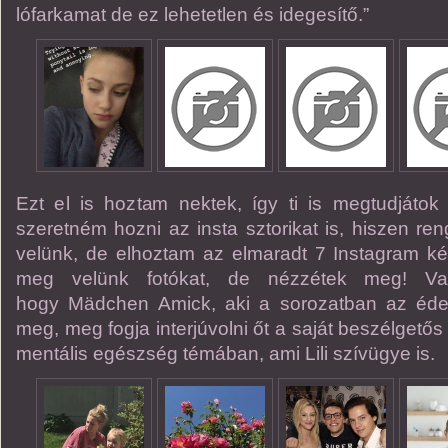
lófarkamat de ez lehetetlen és idegesítő.”
Ezt el is hoztam nektek, így ti is megtudjátok
szeretném hozni az insta sztorikat is, hiszen ren
velünk, de elhoztam az elmaradt 7 Instagram képe
meg velünk fotókat, de nézzétek meg! Vala
hogy Mädchen Amick, aki a sorozatban az édesa
meg, meg fogja interjúvolni őt a saját beszélget
mentális egészség témában, ami Lili szívügye is.