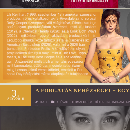
3.
A FORGATÁS NEHÉZSÉGEI + EG
AUG/2018
KATIE
1. ÉVAD
,
DERMALOGICA
,
HÍREK
,
INSTAGRAM
,
RI
62