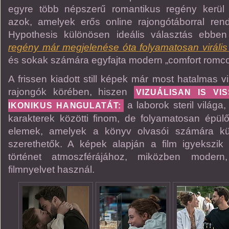
egyre több népszerű romantikus regény kerül
azok, amelyek erős online rajongótáborral re
Hypothesis különösen ideális választás ebben
regény már megjelenése óta folyamatosan viráli
és sokak számára egyfajta modern „comfort romcom
A frissen kiadott still képek már most hatalmas vi
rajongók körében, hiszen
VIZUÁLISAN IS V
a laborok steril világa
IKONIKUS HANGULATÁT:
karakterek közötti finom, de folyamatosan épül
elemek, amelyek a könyv olvasói számára k
szerethetők. A képek alapján a film igyekszik
történet atmoszférájához, miközben modern
filmnyelvet használ.