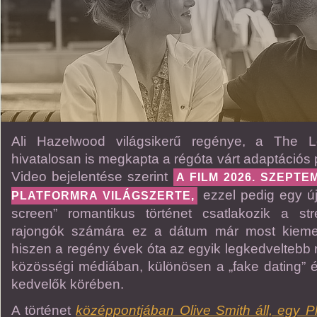
Ali Hazelwood világsikerű regénye, a The 
hivatalosan is megkapta a régóta várt adaptációs
Video bejelentése szerint
A FILM 2026. SZEPTE
ezzel pedig egy ú
PLATFORMRA VILÁGSZERTE,
screen” romantikus történet csatlakozik a st
rajongók számára ez a dátum már most kieme
hiszen a regény évek óta az egyik legkedveltebb
közösségi médiában, különösen a „fake dating”
kedvelők körében.
A történet
középpontjában Olive Smith áll, egy P