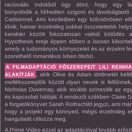
racionális indokból úgy dönt, hogy egy lá
bonyolódik a hírhedten szigorú és távolságtartó 
Carlsennel. Ami kezdetben egy kölcsönösen e
tűnik, hamar érzelmileg sokkal összetettebb helyz
karakter között fokozatosan valódi kötődés 
Hypothesis ereje éppen ebben a lassan kibontak
amely a tudományos környezetet és az érzelmi fes
szerethető romantikus ívben ötvözi.
A FILMADAPTÁCIÓ FŐSZEREPEIT LILI REIN
, akik Olive és Adam történetét kelt
ALAKÍTJÁK
mellékszereplők között olyan nevek is feltűnne
Nicholas Duvernay, akik tovább színesítik az egy
és kapcsolati hálóját. A rendezői székben Claire S
a forgatókönyvet Sarah Rothschild jegyzi, ami már
hogy a projekt egy könnyed, mégis érzelmileg 
hangulatát célozza meg.
A Prime Video ezzel az adaptációval tovább erősíti