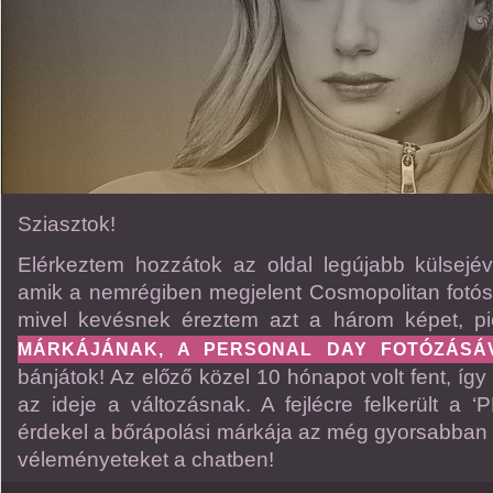
Sziasztok!
Elérkeztem hozzátok az oldal legújabb külsejév
amik a nemrégiben megjelent Cosmopolitan fotós
mivel kevésnek éreztem azt a három képet, pi
MÁRKÁJÁNAK, A PERSONAL DAY FOTÓZÁSÁV
bánjátok! Az előző közel 10 hónapot volt fent, így
az ideje a változásnak. A fejlécre felkerült a ‘PD
érdekel a bőrápolási márkája az még gyorsabban 
véleményeteket a chatben!