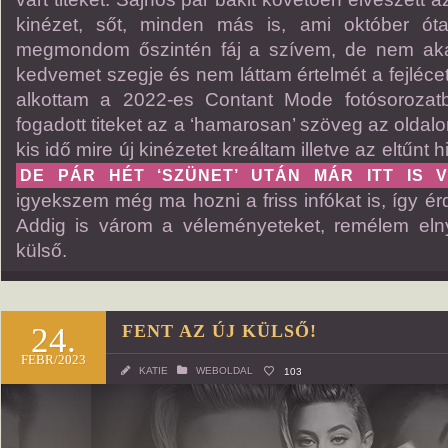
kinézet, sőt, minden más is, ami október óta 
megmondom őszintén fáj a szívem, de nem aka
kedvemet szegje és nem láttam értelmét a fejlécet 
alkottam a 2022-es Contant Mode fotósorozatb
fogadott titeket az a ‘hamarosan’ szöveg az oldalon
kis idő mire új kinézetet kreáltam illetve az eltűnt
DE PÁR HÉT ‘SZÜNET’ UTÁN MÁR ITT IS 
igyekszem még ma hozni a friss infókat is, így é
Addig is várom a véleményeteket, remélem elny
külső.
24.
FENT AZ ÚJ KÜLSŐ!
FEBR/2023
KATIE
WEBOLDAL
103