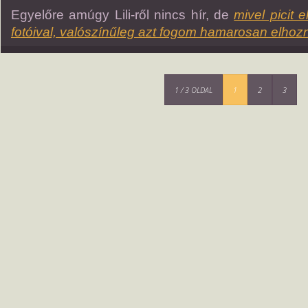
Egyelőre amúgy Lili-ről nincs hír, de
mivel picit
fotóival, valószínűleg azt fogom hamarosan elhozn
1 / 3 OLDAL
1
2
3