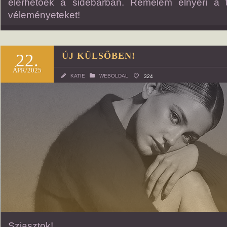
elérhetőek a sidebarban. Remélem elnyeri a 
véleményeteket!
22.
ÚJ KÜLSŐBEN!
ÁPR/2025
KATIE
WEBOLDAL
324
Sziasztok!