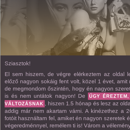
Sziasztok!
El sem hiszem, de végre elérkeztem az oldal l
előző nagyon sokáig fent volt, közel 1 évet, amit 
de megmondom őszintén, hogy én nagyon szerett
is és nem untátok nagyon! De
ÚGY ÉREZTEM,
, hiszen 1.5 hónap és lesz az olda
VÁLTOZÁSNAK
addig már nem akartam várni. A kinézethez a 
fotóit használtam fel, amiket én nagyon szeretek 
végeredménnyel, remélem ti is! Várom a véleménye