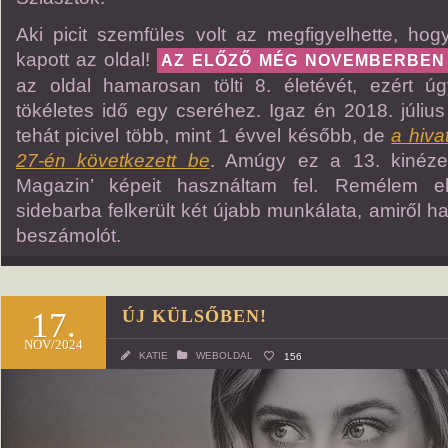
Aki picit szemfüles volt az megfigyelhette, hog
kapott az oldal!
AZ ELŐZŐ MÉG NOVEMBERBEN
az oldal hamarosan tölti 8. életévét, ezért 
tökéletes idő egy cseréhez. Igaz én 2018. júliu
tehát picivel több, mint 1 évvel később, de
a hiva
27-én következett be
. Amúgy ez a 13. kinézet
Magazin’ képeit használtam fel. Remélem eln
sidebarba felkerült két újabb munkálata, amiről
beszámolót.
17.
ÚJ KÜLSŐBEN!
NOV/2024
KATIE
WEBOLDAL
156