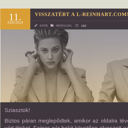
11.
VISSZATÉRT A L-REINHART.COM
JAN/2024
KATIE
WEBOLDAL
165
Sziasztok!
Biztos páran meglepődtek, amikor az oldalra tév
várt titeket. Sajnos pár bakit követően elveszett a