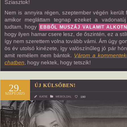
Sziasztok!
Nem is annyira régen, szeptember végén került f
amikor megláttam tegnap ezeket a vadonatúj 
tudtam, hogy
EBBŐL MUSZÁJ VALAMIT ALKOT
hogy ilyen hamar csere lesz, de őszintén, ez a stí
így nem szerettem volna tovább várni. Ám úgy go
ös év utolsó kinézete, így valószínűleg jó pár hóna
amit remélem nem bántok.
Várom a kommenteke
chatben
, hogy nektek, hogy tetszik!
29.
ÚJ KÜLSŐBEN!
SZEPT/2025
KATIE
WEBOLDAL
190