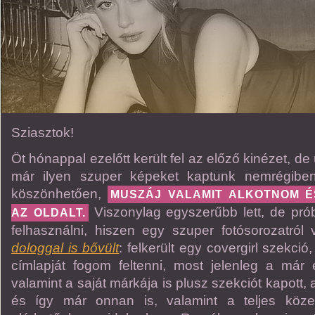
Sziasztok!
Öt hónappal ezelőtt került fel az előző kinézet, d
már ilyen szuper képeket kaptunk nemrégiben
köszönhetően,
MUSZÁJ VALAMIT ALKOTNOM ÉS
Viszonylag egyszerűbb lett, de pró
AZ OLDALT.
felhasználni, hiszen egy szuper fotósorozatról
dologgal is bővült
: felkerült egy covergirl szekció
címlapját fogom feltenni, most jelenleg a már em
valamint a saját márkája is plusz szekciót kapott, a
és így már onnan is, valamint a teljes köze