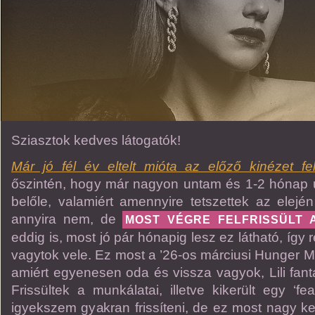
Sziasztok kedves látogatók!
Már jó fél év eltelt mióta az előző kinézet fel
őszintén, hogy már nagyon untam és 1-2 hónap u
belőle, valamiért amennyire tetszettek az elej
annyira nem, de
MOST VÉGRE FELFRISSÜLT 
eddig is, most jó pár hónapig lesz ez látható, így 
vagytok vele. Ez most a ’26-os márciusi Hunger M
amiért egyenesen oda és vissza vagyok, Lili fanta
Frissültek a munkálatai, illetve kikerült egy ‘fea
igyekszem gyakran frissíteni, de ez most nagy k