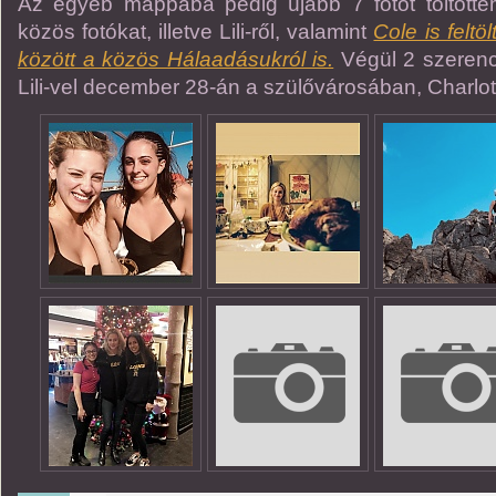
Az egyéb mappába pedig újabb 7 fotót töltöttem
közös fotókat, illetve Lili-ről, valamint
Cole is feltöl
között a közös Hálaadásukról is.
Végül 2 szerenc
Lili-vel december 28-án a szülővárosában, Charlot