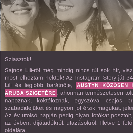
Sziasztok!
Sajnos Lili-ről még mindig nincs túl sok hír, vi
most elhoztam nektek! Az Instagram Story-ját 34 
Lili és legjobb barátnője,
AUSTYN KÖZÖSEN I
, ahonnan természetesen tölt 
ARUBA SZIGETÉRE
napoznak, koktéloznak, egyszóval csajos p
szabadidejüket és nagyon jól érzik magukat, jelen
Az év utolsó napján pedig olyan fotókat posztolt
az évben, díjátadókról, utazásokról. Illetve 1 fotót
oldalára.