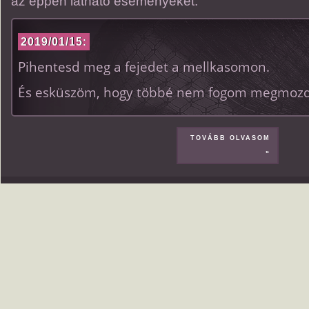
az éppen látható eseményeket.
2019/01/15:
Pihentesd meg a fejedet a mellkasomon.
És esküszöm, hogy többé nem fogom megmozd
TOVÁBB OLVASOM
»