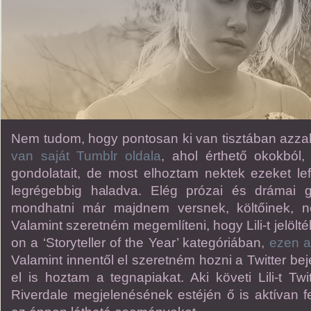
Nem tudom, hogy pontosan ki van tisztában azzal
van saját Tumblr oldala
, ahol érthető okokból,
gondolatait, de most elhoztam nektek ezeket lefo
legrégebbig haladva. Elég prózai és drámai 
mondhatni már majdnem versnek, költőinek, n
Valamint szeretném megemlíteni, hogy Lili-t jelölt
on a ‘Storyteller of the Year’ kategóriában,
ezen a
Valamint innentől el szeretném hozni a Twitter be
el is hoztam a tegnapiakat. Aki követi Lili-t Tw
Riverdale megjelenésének estéjén ő is aktívan 