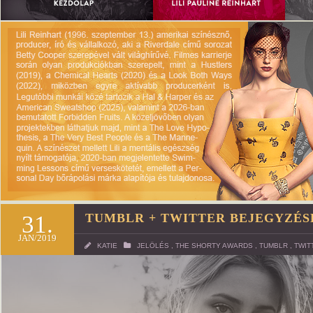
31.
TUMBLR + TWITTER BEJEGYZÉS
JAN/2019
KATIE
JELÖLÉS
,
THE SHORTY AWARDS
,
TUMBLR
,
TWIT