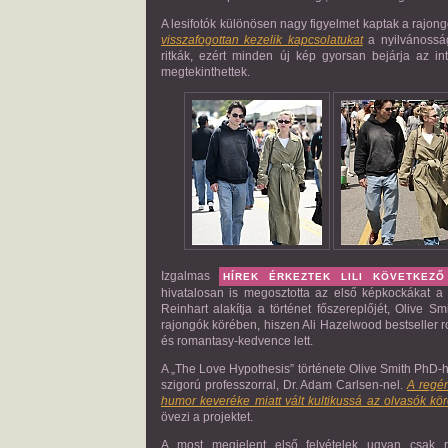
A lesifotók különösen nagy figyelmet kaptak a rajon
visszafogottan kezelik kapcsolatukat
a nyilvánosság
ritkák, ezért minden új kép gyorsan bejárja az i
megtekinthettek.
Izgalmas
HÍREK ÉRKEZTEK
LILI
KÖVETKEZŐ 
hivatalosan is megosztotta az első képkockákat a
Reinhart alakítja a történet főszereplőjét, Olive Sm
rajongók körében, hiszen Ali Hazelwood bestseller 
és romantasy-kedvence lett.
A „The Love Hypothesis” története Olive Smith PhD-h
szigorú professzorral, Dr. Adam Carlsen-nel.
A regé
humor keveréke miatt vált kultikussá az olvasók kö
övezi a projektet.
A most megjelent első felvételek ugyan csak r