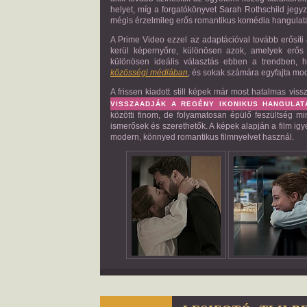
helyet, míg a forgatókönyvet Sarah Rothschild jegy
mégis érzelmileg erős romantikus komédia hangulat
A Prime Video ezzel az adaptációval tovább erősíti
kerül képernyőre, különösen azok, amelyek erős 
különösen ideális választás ebben a trendben, h
közösségi médiában
, és sokak számára egyfajta mod
A frissen kiadott still képek már most hatalmas vis
VISSZAADJÁK A REGÉNY IKONIKUS HANGULAT
közötti finom, de folyamatosan épülő feszültség 
ismerősek és szerethetők. A képek alapján a film ig
modern, könnyed romantikus filmnyelvet használ.