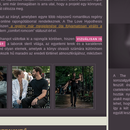
zi, ami már önmagában is arra utal, hogy a projekt egy könnyed,
át célozza meg.
 azt az irányt, amelyben egyre több népszerű romantikus regény
online rajongótáborral rendelkeznek. A The Love Hypothesis
iszen
a regény már megjelenése óta folyamatosan virális a
ern „comfort romcom” státuszt ért el.
szhangot váltottak ki a rajongók körében, hiszen
VIZUÁLISAN IS
a laborok steril világa, az egyetemi terek és a karakterek
ÁT:
mind olyan elemek, amelyek a könyv olvasói számára különösen
yekszik hű maradni az eredeti történet atmoszférájához, miközben
A The M
sorozatgyi
feszült é
cselekmény
hozták ny
alakít maj
lehet, hog
így a két
együtt les