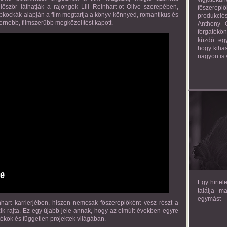
lőször láthatják a rajongók Lili Reinhart-ot Olive szerepében,
főszerepl
épkockák alapján a film megtartja a könyv könnyed, romantikus és
produkciós
rnebb, filmszerűbb megközelítést kapott.
Anthony G
forgatókö
küzdő egy
hogy kihas
nagyon is 
TH
Egy hirtel
találja m
egymást – 
hart karrierjében, hiszen nemcsak főszereplőként vesz részt a
ik rajta. Ez egy újabb jele annak, hogy az elmúlt években egyre
tékok és független projektek világában.