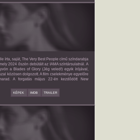
E VERY BEST PEOPLE
2027?
ISMERETLEN SZEREP
le írta, saját, The Very Best People című színdarabja
mely 2024 őszén debütált az IAMA színtársulatnál. A
yvön a Blades of Glory (Jég veled!) egyik írójával,
zal közösen dolgozott. A film cselekménye egyelőre
 marad. A forgatás május 22-én kezdődött New
KÉPEK
IMDB
TRAILER
BAD BOY
2027?
ISMERETLEN SZEREP