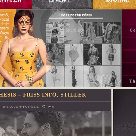
Co
Th
ESIS – FRISS INFÓ, STILLEK
,
THE LOVE HYPOTHESIS
218