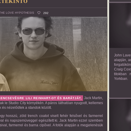
ETEKINTŐ
THE LOVE HYPOTHESIS
292
TH
John Lavel
alapján, a
forgatókön
Craig Coxs
titokban
Yorkban.
Jack Martin
,
 LENCSEVÉGRE
LILI REINHART
-OT ÉS BARÁTJÁT,
tak le
Studio City
környékén. A páros láthatóan nyugodt, kellemes
ak és nézelődtek a standok között.
: egy hosszú, zöld trench coatot viselt fehér felsővel és farmerrel
ával és napszemüveggel egészített ki. Jack Martin ezzel szemben
csival, farmerrel és barna cipővel. A fotók alapján a megjelenésük