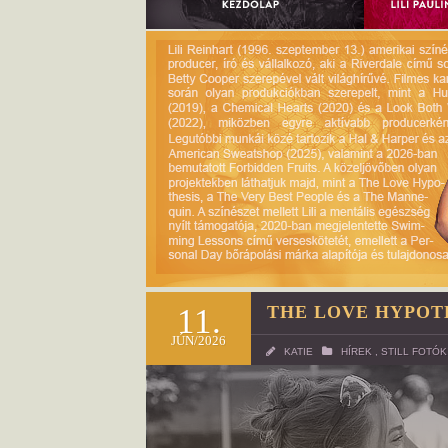
11.
THE LOVE HYPOTH
JÚN/2026
KATIE
HÍREK
,
STILL FOTÓK