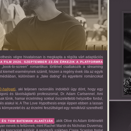
othesis végre hivatalosan is megkapta a régóta várt adaptációs
A FILM 2026. SZEPTEMBER 23-ÁN ÉRKEZIK A PLATFORMRA
book-to-screen” romantikus történet csatlakozik a streaming
t kiemelt eseménynek számít, hiszen a regény évek óta az egyik
médiában, különösen a „fake dating” és egyetemi románcokat
D-hallgató
, aki teljesen racionális indokból úgy dönt, hogy egy
igorú és távolságtartó professzorral, Dr. Adam Carlsennel. Ami
 tűnik, hamar érzelmileg sokkal összetettebb helyzetbe fordul,
dés alakul ki. A The Love Hypothesis ereje éppen ebben a lassan
környezetet és az érzelmi feszültséget egy rendkívül szerethető
, akik Olive és Adam történetét
T ÉS TOM BATEMAN ALAKÍTJÁK
olyan nevek is feltűnnek, mint Rachel Marsh és Nicholas Duvernay,
 és kapcsolati hálóját. A rendezői székben Claire Scanlon foglal