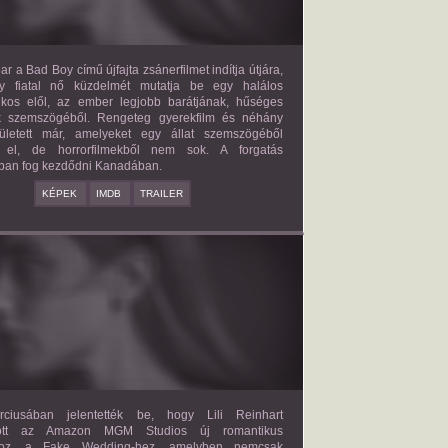
ar a Bad Boy című újfajta zsánerfilmet indítja útjára,
y fiatal nő küzdelmét mutatja be egy halálos
ilkos elől, az ember legjobb barátjának, hűséges
k szemszögéből. Rengeteg gyerekfilm és néhány
letett már, amelyeket egy állat szemszögéből
 el, de horrorfilmekből nem sok. A forgatás
ban fog kezdődni Kanadában.
KÉPEK
IMDB
TRAILER
FAKE WEDDING
2027?
ISMERETLEN SZEREP
ciusában jelentették be, hogy Lili Reinhart
dött az Amazon MGM Studios új romantikus
ához, a Fake Wedding-hez, amelyben nemcsak