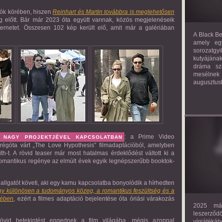
gók körében, hiszen
Reinhart és Martin továbbra is meglehetősen
 előtt. Bár már 2023 óta együtt vannak, közös megjelenéseik
nternetet. Összesen 102 kép került elő, amit már a galériában
A Black Be
amely eg
sorozatgy
kutyájána
dráma szü
mesélnek
augusztus
: a Prime Video
NAGY PROJEKTJÉVEL KAPCSOLATBAN
 régóta várt „The Love Hypothesis” filmadaptációból, amelyben
ith-t. A rövid teaser már most hatalmas érdeklődést váltott ki a
romantikus regénye az elmúlt évek egyik legnépszerűbb booktok-
allgatót követi, aki egy kamu kapcsolatba bonyolódik a hírhedten
ny különösen a tudományos közeg, a romantikus feszültség és a
rében
, ezért a filmes adaptáció bejelentése óta óriási várakozás
2025 már
leszerző
övid betekintést engednek a film világába, mégis azonnal
vígjáték