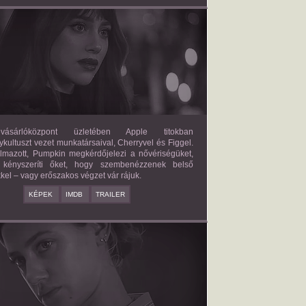
FORBIDDEN FRUITS
2026/03/27
APPLE
ásárlóközpont üzletében Apple titokban
kultuszt vezet munkatársaival, Cherryvel és Figgel.
almazott, Pumpkin megkérdőjelezi a nővériségüket,
 kényszeríti őket, hogy szembenézzenek belső
kel – vagy erőszakos végzet vár rájuk.
KÉPEK
IMDB
TRAILER
ERICAN SWEATSHOP
2025/09/19
DAISY MORIARTY