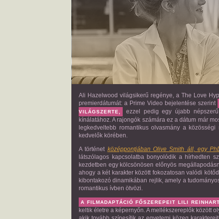
Ali Hazelwood világsikerű regénye, a The Love Hyp
premierdátumát: a Prime Video bejelentése szerint
ezzel pedig egy újabb népszerű „
VILÁGSZERTE,
kínálatához. A rajongók számára ez a dátum már mos
legkedveltebb romantikus olvasmány a közösségi 
kedvelők körében.
A történet
középpontjában Olive Smith áll, egy Ph
látszólagos kapcsolatba bonyolódik a hírhedten sz
kezdetben egy kölcsönösen előnyös megállapodásnak
ahogy a két karakter között fokozatosan valódi kötő
kibontakozó dinamikában rejlik, amely a tudományos 
romantikus ívben ötvözi.
A FILMADAPTÁCIÓ FŐSZEREPEIT LILI REINHAR
keltik életre a képernyőn. A mellékszereplők között 
akik tovább színesítik az egyetemi közeg karaktereit