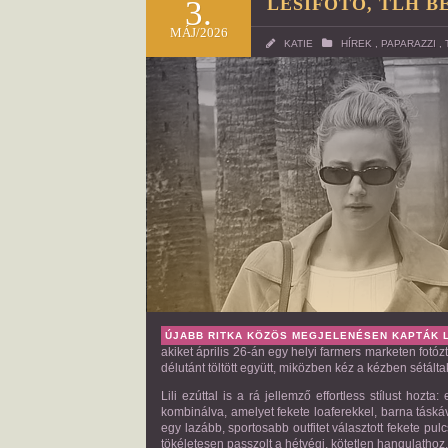
3.
LESIFOTÓ, TLH B
MÁJ/2026
KATIE
HÍREK
,
PAPARAZZI
,
ÚJABB RITKA KÖZÖS MEGJELENÉSEN KAPTÁK
akiket április 26-án egy helyi farmers marketen fotóz
délutánt töltött együtt, miközben kéz a kézben sétált
Lili ezúttal is a rá jellemző effortless stílust hozta
kombinálva, amelyet fekete loaferekkel, barna tásk
egy lazább, sportosabb outfitet választott fekete pul
tökéletesen passzolt a hétvégi, kötetlen hangulathoz.