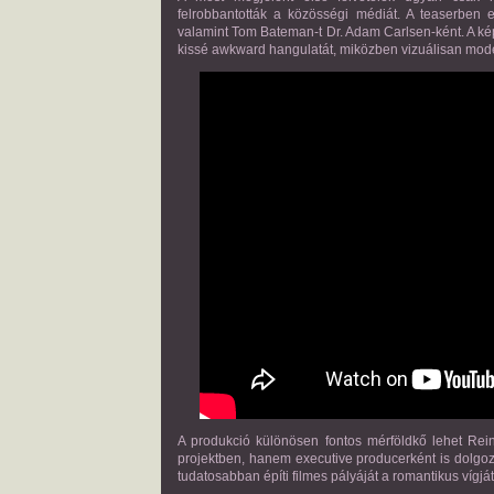
felrobbantották a közösségi médiát. A teaserben e
valamint
Tom Bateman
-t Dr. Adam Carlsen-ként. A k
kissé awkward hangulatát, miközben vizuálisan mode
A produkció különösen fontos mérföldkő lehet Rein
projektben, hanem executive producerként is dolgoz
tudatosabban építi filmes pályáját a romantikus vígjá