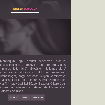
THE MANNEQUIN
2027?
ISMERETLEN SZEREP
annequin egy eredeti történeten alapuló,
lkosos thriller lesz, amelyet a készítők „erőszakos,
s magas téttel bíró” alkotásként jellemeznek. A
 részleteit egyelőre szigorú titok övezi, és azt sem
ilvánosságra, hogy pontosan milyen karaktereket
d Melissa Leo és Lili Reinhart. Annyit azonban tudni
y a film nagyrészt két központi szereplő köré épül,
 színésznő várhatóan a történet jelentős részében
z látható a vásznon.
KÉPEK
IMDB
TRAILER