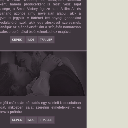
őként, hanem producerként is részt vesz saját
 cége, a Small Victory égisze alatt. A film Ali és
arland azonos című novelláján alapul, akik a
nyvet is jegyzik. A történet két anyagi gondokkal
edülállóról szól, akik egy álesküvőt szerveznek,
ználják az ajándéklistát, ám a színjáték hamarosan
valós problémákat és érzelmeket hoz magával.
KÉPEK
IMDB
TRAILER
E LOVE HYPOTHESIS
2026/09/23
OLIVE SMITH
en jött csók után két tudós egy színlelt kapcsolatban
agát, miközben saját szerelmi elméleteiket – és
teszik próbára.
KÉPEK
IMDB
TRAILER