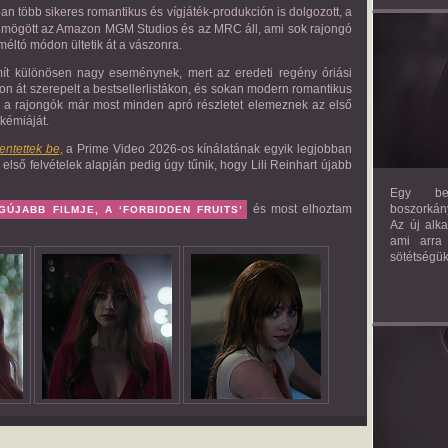
ban több sikeres romantikus és vígjáték-produkción is dolgozott, a
ekt mögött az Amazon MGM Studios és az MRC áll, ami sok rajongó
méltó módon ültetik át a vászonra.
mít különösen nagy eseménynek, mert az eredeti regény óriási
on át szerepelt a bestsellerlistákon, és sokan modern romantikus
y a rajongók már most minden apró részletet elemeznek az első
kémiáját.
ntettek be,
a Prime Video 2026-os kínálatának egyik legjobban
 első felvételek alapján pedig úgy tűnik, hogy Lili Reinhart újabb
Egy bev
és most elhoztam
boszorkány
GÚJABB FILMJE, A ‘FORBIDDEN FRUITS’
Az új alk
ami arra
sötétségük
AM