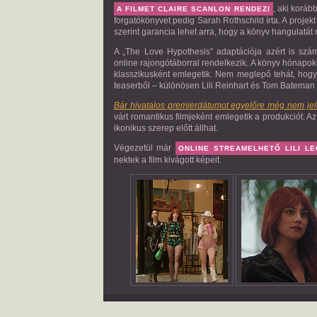
, aki koráb
A FILMET
CLAIRE SCANLON
RENDEZI
forgatókönyvet pedig Sarah Rothschild írta. A proj
szerint garancia lehet arra, hogy a könyv hangulatát 
A „The Love Hypothesis” adaptációja azért is szá
online rajongótáborral rendelkezik. A könyv hónapok
klasszikusként emlegetik. Nem meglepő tehát, hog
teaserből – különösen Lili Reinhart és Tom Bateman 
Bár hivatalos premierdátumot egyelőre még nem jele
várt romantikus filmjeként emlegetik a produkciót. Az
ikonikus szerep előtt állhat.
Végezetül már
ONLINE STREAMELHETŐ LILI LE
nektek a film kivágott képeit.