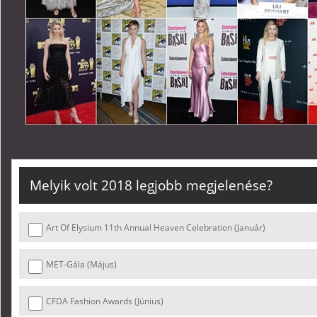
Melyik volt 2018 legjobb megjelenése?
Art Of Elysium 11th Annual Heaven Celebration (Január)
MET-Gála (Május)
CFDA Fashion Awards (Június)