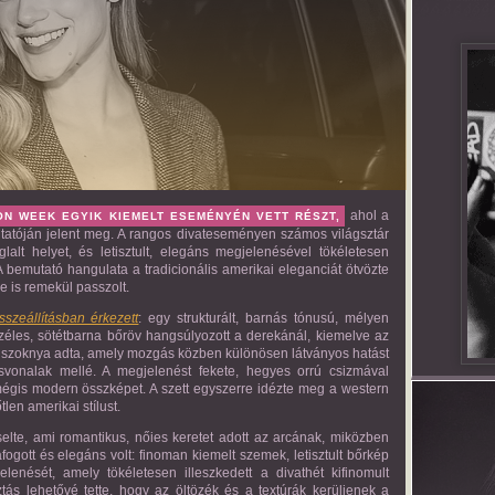
ahol a
ON WEEK EGYIK KIEMELT ESEMÉNYÉN VETT RÉSZT,
utatóján jelent meg. A rangos divateseményen számos világsztár
glalt helyet, és letisztult, elegáns megjelenésével tökéletesen
. A bemutató hangulata a tradicionális amerikai eleganciát ötvözte
e is remekül passzolt.
szeállításban érkezett
: egy strukturált, barnás tónusú, mélyen
széles, sötétbarna bőröv hangsúlyozott a derekánál, kiemelve az
ojtos szoknya adta, amely mozgás közben különösen látványos hatást
abásvonalak mellé. A megjelenést fekete, hegyes orrú csizmával
 mégis modern összképet. A szett egyszerre idézte meg a western
len amerikai stílust.
selte, ami romantikus, nőies keretet adott az arcának, miközben
ogott és elegáns volt: finoman kiemelt szemek, letisztult bőrkép
lenését, amely tökéletesen illeszkedett a divathét kifinomult
tás lehetővé tette, hogy az öltözék és a textúrák kerüljenek a