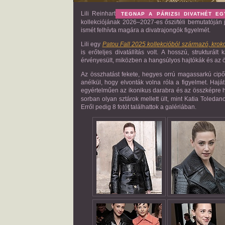
Lili Reinhart
TEGNAP A PÁRIZSI DIVATHÉT EG
kollekciójának 2026–2027-es őszi/téli bemutatóján
ismét felhívta magára a divatrajongók figyelmét.
Lili egy
Patou Fall 2025 kollekcióból származó, krokod
is erőteljes divatállítás volt. A hosszú, strukturál
érvényesült, miközben a hangsúlyos hajtókák és az övv
Az összhatást fekete, hegyes orrú magassarkú cipők
anélkül, hogy elvonták volna róla a figyelmet. Haját
egyértelműen az ikonikus darabra és az összképre 
sorban olyan sztárok mellett ült, mint Katia Toled
Erről pedig 8 fotót találhattok a galériában.