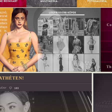
Co
Th
ATHÉTEN!
VÉNY
183