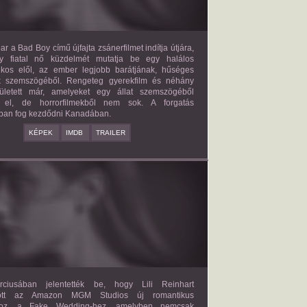
ar a Bad Boy című újfajta zsánerfilmet indítja útjára,
y fiatal nő küzdelmét mutatja be egy halálos
ilkos elől, az ember legjobb barátjának, hűséges
k szemszögéből. Rengeteg gyerekfilm és néhány
letett már, amelyeket egy állat szemszögéből
 el, de horrorfilmekből nem sok. A forgatás
ban fog kezdődni Kanadában.
KÉPEK
IMDB
TRAILER
FAKE WEDDING
2027?
ISMERETLEN SZEREP
ciusában jelentették be, hogy Lili Reinhart
dött az Amazon MGM Studios új romantikus
ához, a Fake Wedding-hez, amelyben nemcsak