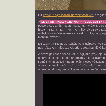
Lili
tegnapi napja igazán mozgalmasan telt
, a regge
A
LIVE! WITH KELLY AND MARK NOVEMBER 24-I 
beszélgetett arról, hogyan hatott karrierjére a sor
hiszem, számomra minden volt. Egy olyan sorozatb
műfajt, mindenféle történetvezetést… Ritka, hogy egy
mentünk tovább.”
Lili szerint a Riverdale „tökéletes kifutópálya” vol
neki: „Nagyon hálás vagyok érte, egész hátralévő kar
A beszélgetésben szóba került legújabb projektje, 
amely különleges formában dolgozza fel a gyermekk
Felnőttként alakítjuk magunk 9 és 7 éves változatai
apánk gyermeket vár az új barátnőjével, és ez ar
amikor érzelmileg nem volt jelen számunkra” – mesél