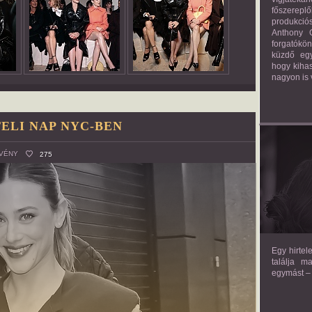
főszerepl
produkciós
Anthony G
forgatókö
küzdő egy
hogy kihas
nagyon is 
ELI NAP NYC-BEN
VÉNY
275
TH
Egy hirtel
találja m
egymást – 