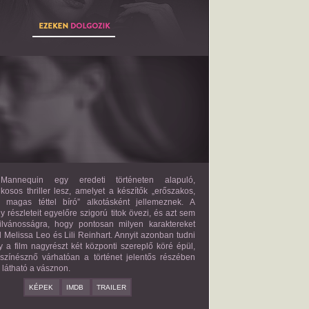
THE MANNEQUIN
2027?
ISMERETLEN SZEREP
annequin egy eredeti történeten alapuló,
lkosos thriller lesz, amelyet a készítők „erőszakos,
s magas téttel bíró” alkotásként jellemeznek. A
 részleteit egyelőre szigorú titok övezi, és azt sem
ilvánosságra, hogy pontosan milyen karaktereket
d Melissa Leo és Lili Reinhart. Annyit azonban tudni
y a film nagyrészt két központi szereplő köré épül,
 színésznő várhatóan a történet jelentős részében
z látható a vásznon.
KÉPEK
IMDB
TRAILER