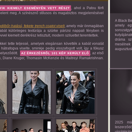
, ahol a Patou férfi
YIK KIEMELT ESEMÉNYÉN VETT RÉSZT
 jelent meg. A színésznő stílusos és magabiztos megjelenésével
A Black Be
amely eg
ilbőr-hatású, fekete trench coatot viselt
, amely már önmagában
sorozatgy
t kabát különleges textúrája a szürke párizsi nappali fényben is
kutyájána
el kiemelt derékrész letisztult, modern sziluettet teremtettek.
dráma szü
kel tette teljessé, amelyek elegánsan követték a kabát vonalát
mesélnek
 hátrafogva viselte, sminkje pedig visszafogott volt, így a fókusz
augusztus
helyeződött.
, az első
AZ ÉRKEZÉSRŐL 101 KÉP KERÜLT ELŐ
ano, Diane Kruger, Thomasin McKenzie és Maitreyi Ramakrishnan.
2025 már
leszerző
vígjáték