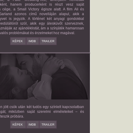
őként, hanem producerként is részt vesz saját
 cége, a Small Victory égisze alatt. A film Ali és
arland azonos című novelláján alapul, akik a
nyvet is jegyzik. A történet két anyagi gondokkal
edülállóról szól, akik egy álesküvőt szerveznek,
ználják az ajándéklistát, ám a színjáték hamarosan
valós problémákat és érzelmeket hoz magával.
KÉPEK
IMDB
TRAILER
E LOVE HYPOTHESIS
2026/09/23
OLIVE SMITH
en jött csók után két tudós egy színlelt kapcsolatban
agát, miközben saját szerelmi elméleteiket – és
teszik próbára.
KÉPEK
IMDB
TRAILER