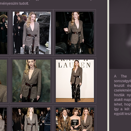
rvényesülni tudott.
A The M
sorozatgyi
feszült é
cselekmény
hozták ny
alakít maj
lehet, hog
így a két
együtt les