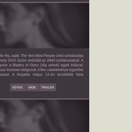
E VERY BEST PEOPLE
2027?
ISMERETLEN SZEREP
le írta, saját, The Very Best People című színdarabja
mely 2024 őszén debütált az IAMA színtársulatnál. A
yvön a Blades of Glory (Jég veled!) egyik írójával,
zal közösen dolgozott. A film cselekménye egyelőre
 marad. A forgatás május 22-én kezdődött New
KÉPEK
IMDB
TRAILER
BAD BOY
2027?
ISMERETLEN SZEREP