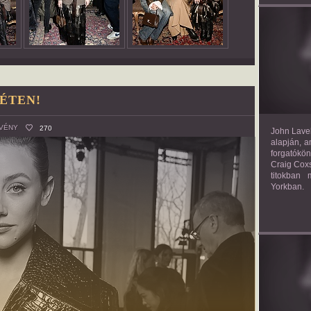
TH
HÉTEN!
VÉNY
270
John Lavel
alapján, a
forgatókön
Craig Coxs
titokban
Yorkban.