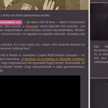
lt a Kelly and Mark talkshowban kezdte:
— aki akkor már 29 éves — Mark Consuelossal
ADÁSÁBAN LILI
ozat. Mint mondta, a
Riverdale
valódi játszótér volt számára: „Azt
an dolgozhattam, ahol tényleg mindent kipróbálhattam. Minden
 sorozat ennyire ne ragadjon le egyetlen stílusnál, mi pedig csak
t a számára, és a mai napig érzi, milyen erős szakmai támaszt ad
Egy bev
rieremre hatással lesz.”
boszorkány
Az új alk
a Hal & Harper is, amelyben Cooper Raiff oldalán szerepel — és
ami arra
ori traumákat. „
A jelenben és a múltban is játszódik a történet.
sötétségük
t, hogy megmutassuk két egymástól függő testvér dinamikáját. Az
ra késztet minket, hogy visszanézzünk a saját gyerekkorunkra,
te.
AM