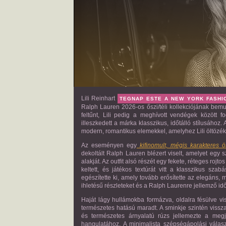
Lili Reinhart
TEGNAP ESTE A NEW YORK FASHI
Ralph Lauren 2026-os őszi/téli kollekciójának bem
feltűnt, Lili pedig a meghívott vendégek között fo
illeszkedett a márka klasszikus, időtálló stílusához
modern, romantikus elemekkel, amelyhez Lili öltözék
Az eseményen egy
kifinomult, mégis karakteres ös
dekoltált Ralph Lauren blézert viselt, amelyet egy 
alakját. Az outfit alsó részét egy fekete, réteges r
keltett, és játékos textúrát vitt a klasszikus sz
egészítette ki, amely tovább erősítette az elegáns,
ihletésű részleteket és a Ralph Laurenre jellemző időt
Haját lágy hullámokba formázva, oldalra fésülve vi
természetes hatású maradt. A sminkje szintén visszaf
és természetes árnyalatú rúzs jellemezte a megje
hangulatához. A minimalista szépségápolási válasz