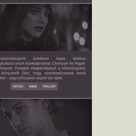
FORBIDDEN FRUITS
2026/03/27
APPLE
ásárlóközpont üzletében Apple titokban
kultuszt vezet munkatársaival, Cherryvel és Figgel.
almazott, Pumpkin megkérdőjelezi a nővériségüket,
 kényszeríti őket, hogy szembenézzenek belső
kel – vagy erőszakos végzet vár rájuk.
KÉPEK
IMDB
TRAILER
ERICAN SWEATSHOP
2025/09/19
DAISY MORIARTY