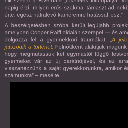
Lili szerint a Riverdale „tökéletes kifutópálya” 
napig érzi, milyen erős szakmai támaszt ad nek
érte, egész hátralévő karrieremre hatással lesz.”
A beszélgetésben szóba került legújabb projek
amelyben Cooper Raiff oldalán szerepel — és am
dolgozza fel a gyermekkori traumákat. „
A jel
játszódik a történet.
Felnőttként alakítjuk magunk 
hogy megmutassuk két egymástól függő testvér
gyermeket vár az új barátnőjével, és ez arr
visszanézzünk a saját gyerekkorunkra, amikor ér
számunkra” – mesélte.