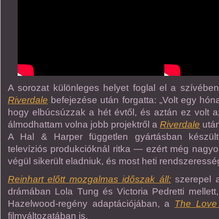
A sorozat különleges helyet foglal el a szívében
Riverdale
befejezése után forgatta: „Volt egy hó
hogy elbúcsúzzak a hét évtől, és aztán ez volt
álmodhattam volna jobb projektről a
Riverdale
után
A Hal & Harper független gyártásban készült
televíziós produkcióknál ritka — ezért még nag
végül sikerült eladniuk, és most heti rendszeressé
Reinhart előtt mozgalmas időszak áll:
szerepel
drámában Lola Tung és Victoria Pedretti mellett, 
Hazelwood-regény adaptációjában, a
The Love
filmváltozatában is.