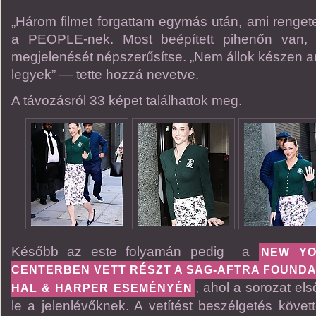
„Három filmet forgattam egymás után, ami reng
a PEOPLE-nek. Most beépített pihenőn van
megjelenését népszerűsítse. „Nem állok készen ar
legyek” — tette hozzá nevetve.
A távozásról 33 képet találhattok meg.
Később az este folyamán pedig a
NEW YO
CENTERBEN VETT RÉSZT A SAG-AFTRA FOUNDA
, ahol a sorozat els
HAL & HARPER ESEMÉNYÉN
le a jelenlévőknek. A vetítést beszélgetés köve