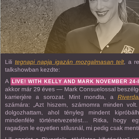
Lili
tegnapi napja igazán mozgalmasan telt
, a r
talkshowban kezdte:
A
LIVE! WITH KELLY AND MARK NOVEMBER 24-I
akkor már 29 éves — Mark Consuelossal beszélgete
karrierjére a sorozat. Mint mondta, a
Riverda
számára: „Azt hiszem, számomra minden volt.
dolgozhattam, ahol tényleg mindent kipróbál
mindenféle történetvezetést… Ritka, hogy e
ragadjon le egyetlen stílusnál, mi pedig csak ment