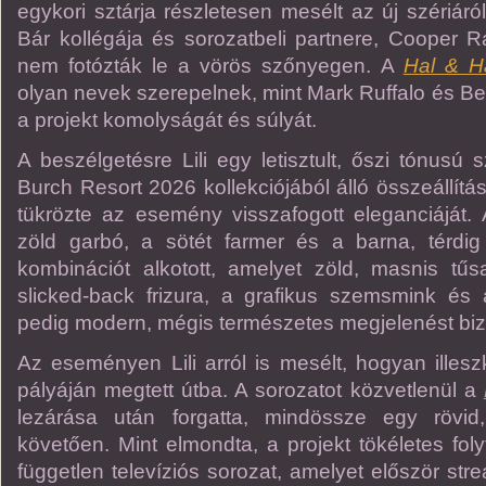
egykori sztárja részletesen mesélt az új szériáró
Bár kollégája és sorozatbeli partnere, Cooper Raif
nem fotózták le a vörös szőnyegen. A
Hal & H
olyan nevek szerepelnek, mint Mark Ruffalo és Bett
a projekt komolyságát és súlyát.
A beszélgetésre Lili egy letisztult, őszi tónusú s
Burch Resort 2026 kollekciójából álló összeállítás
tükrözte az esemény visszafogott eleganciáját. A
zöld garbó, a sötét farmer és a barna, térdi
kombinációt alkotott, amelyet zöld, masnis tűsa
slicked-back frizura, a grafikus szemsmink és
pedig modern, mégis természetes megjelenést biz
Az eseményen Lili arról is mesélt, hogyan illes
pályáján megtett útba. A sorozatot közvetlenül a
lezárása után forgatta, mindössze egy rövid
követően. Mint elmondta, a projekt tökéletes fol
független televíziós sorozat, amelyet először stre