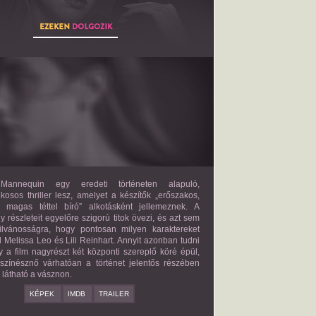
THE MANNEQUIN
2027?
ISMERETLEN SZEREP
annequin egy eredeti történeten alapuló,
lkosos thriller lesz, amelyet a készítők „erőszakos,
s magas téttel bíró” alkotásként jellemeznek. A
 részleteit egyelőre szigorú titok övezi, és azt sem
ilvánosságra, hogy pontosan milyen karaktereket
d Melissa Leo és Lili Reinhart. Annyit azonban tudni
y a film nagyrészt két központi szereplő köré épül,
 színésznő várhatóan a történet jelentős részében
z látható a vásznon.
KÉPEK
IMDB
TRAILER