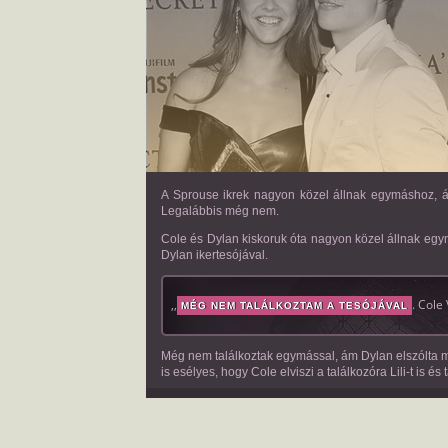
A Sprouse ikrek nagyon közel állnak egymáshoz, ám
Legalábbis még nem.
Cole és Dylan kiskoruk óta nagyon közel állnak egy
Dylan ikertesójával.
,,
. Cole
MÉG NEM TALÁLKOZTAM A TESÓJÁVAL
Még nem találkoztak egymással, ám Dylan elszólta ma
is esélyes, hogy Cole elviszi a találkozóra Lili-t is és