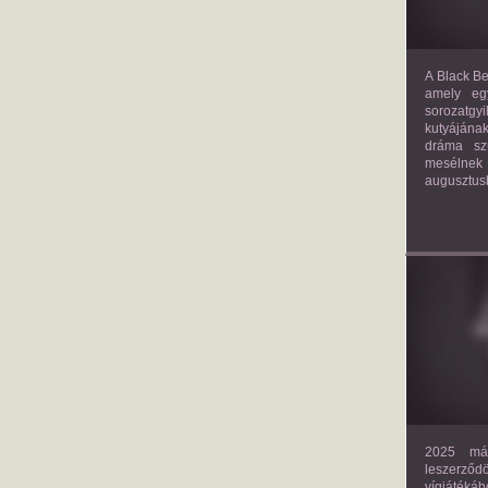
A Black Be
amely eg
sorozatgy
kutyájána
dráma szü
mesélnek
augusztus
2025 már
leszerző
vígjáték