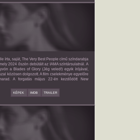
E VERY BEST PEOPLE
2027?
ISMERETLEN SZEREP
le írta, saját, The Very Best People című színdarabja
mely 2024 őszén debütált az IAMA színtársulatnál. A
yvön a Blades of Glory (Jég veled!) egyik írójával,
zal közösen dolgozott. A film cselekménye egyelőre
 marad. A forgatás május 22-én kezdődött New
KÉPEK
IMDB
TRAILER
BAD BOY
2027?
ISMERETLEN SZEREP