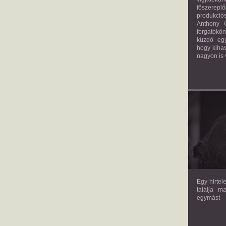
főszerepl
produkciós
Anthony G
forgatókö
küzdő egy
hogy kihas
nagyon is 
TH
Egy hirtel
találja m
egymást – 