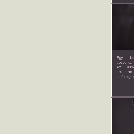
Egy bev
boszorkány
Az új alk
ami arra
sötétségük
AM