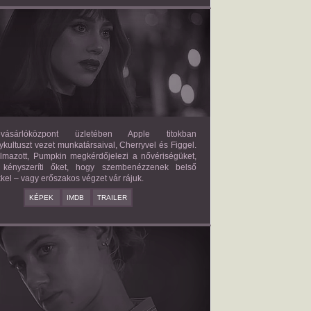
FORBIDDEN FRUITS
2026/03/27
APPLE
ásárlóközpont üzletében Apple titokban
kultuszt vezet munkatársaival, Cherryvel és Figgel.
almazott, Pumpkin megkérdőjelezi a nővériségüket,
 kényszeríti őket, hogy szembenézzenek belső
kel – vagy erőszakos végzet vár rájuk.
KÉPEK
IMDB
TRAILER
ERICAN SWEATSHOP
2025/09/19
DAISY MORIARTY