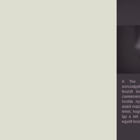
A The M
sorozatgyi
feszült é
cselekmény
hozták ny
alakít maj
lehet, hog
így a két
együtt les