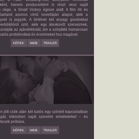
őként, hanem producerként is részt vesz saját
 cége, a Small Victory égisze alatt. A film Ali és
arland azonos című novelláján alapul, akik a
nyvet is jegyzik. A történet két anyagi gondokkal
edülállóról szól, akik egy álesküvőt szerveznek,
ználják az ajándéklistát, ám a színjáték hamarosan
valós problémákat és érzelmeket hoz magával.
KÉPEK
IMDB
TRAILER
E LOVE HYPOTHESIS
2026/09/23
OLIVE SMITH
en jött csók után két tudós egy színlelt kapcsolatban
agát, miközben saját szerelmi elméleteiket – és
teszik próbára.
KÉPEK
IMDB
TRAILER