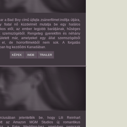
ar a Bad Boy című újfajta zsánerfilmet indítja útjára,
y fiatal nő küzdelmét mutatja be egy halálos
ilkos elől, az ember legjobb barátjának, hűséges
k szemszögéből. Rengeteg gyerekfilm és néhány
letett már, amelyeket egy állat szemszögéből
 el, de horrorfilmekből nem sok. A forgatás
ban fog kezdődni Kanadában.
KÉPEK
IMDB
TRAILER
FAKE WEDDING
2027?
ISMERETLEN SZEREP
ciusában jelentették be, hogy Lili Reinhart
dött az Amazon MGM Studios új romantikus
ához, a Fake Wedding-hez, amelyben nemcsak