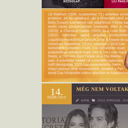
14.
MÉG NEM VOLTAK
FEBR/2019
KATIE
COLE SPROUSE
,
DY