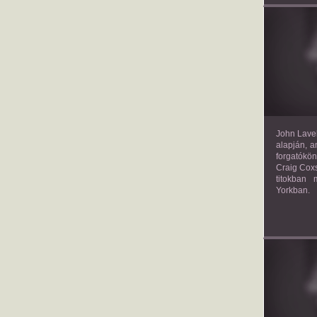
TH
John Lavel
alapján, a
forgatókön
Craig Coxs
titokban
Yorkban.