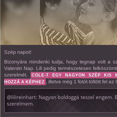
Szép napot!
Bizonyára mindenki tudja, hogy tegnap volt a s
Valentin Nap. Lili pedig természetesen felköszöntö
szerelmét,
COLE-T EGY NAGYON SZÉP KIS 
, illetve még 1 fotót töltött fel a
HOZZÁ A KÉPHEZ
@lilireinhart: Nagyon boldoggá teszel engem. 
szerelmem.