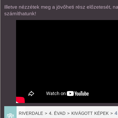
Illetve nézzétek meg a jövőheti rész előzetesét, 
számíthatunk!
4
RIVERDALE > 4. ÉVAD > KIVÁGOTT KÉPEK >