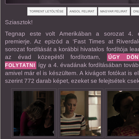
TORRENT LETÖLTÉSE
ANGOL FELIRAT
MAGYAR FELIRAT
ONL
Sziasztok!
Tegnap este volt Amerikában a sorozat 4. 
premierje. Az epizód a ‘Fast Times at Riverda
sorozat fordítását a korábbi hivatalos fordítója lea
az évad közepétől fordítottam,
ÚGY DÖN
így a 4. évadának fordításában továb
FOLYTATNI
amivel már el is készültem. A kivágott fotókat is 
szerint 772 darab képet, ezeket se felejtsétek csek