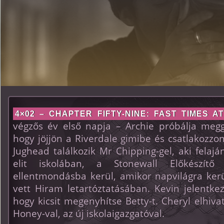
4×02 – CHAPTER FIFTY-NINE: FAST TIMES A
végzős év első napja – Archie próbálja megg
hogy jöjjön a Riverdale gimibe és csatlakozzon
Jughead találkozik Mr Chipping-gel, aki felajá
elit iskolában, a Stonewall Előkészítő 
ellentmondásba kerül, amikor napvilágra kerü
vett Hiram letartóztatásában. Kevin jelentke
hogy kicsit megenyhítse Betty-t. Cheryl elhiv
Honey-val, az új iskolaigazgatóval.