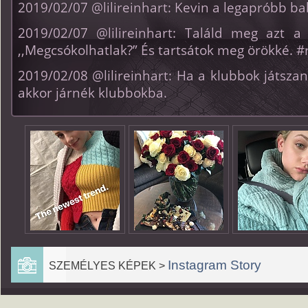
2019/02/07 @lilireinhart: Kevin a legapróbb b
2019/02/07 @lilireinhart: Találd meg azt a 
,,Megcsókolhatlak?” És tartsátok meg örökké. #
2019/02/08 @lilireinhart: Ha a klubbok játszan
akkor járnék klubbokba.
Instagram Story
SZEMÉLYES KÉPEK >