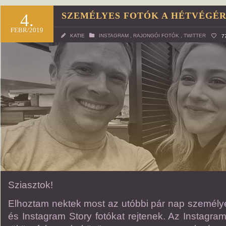
4.
SZEMÉLYES FOTÓK A HÉTVÉGÉ
FEBR/2019
KATIE
INSTAGRAM
,
RAJONGÓI FOTÓK
,
TWITTER
7
Sziasztok!
Elhoztam nektek most az utóbbi pár nap személyes
és Instagram Story fotókat rejtenek. Az Instagram