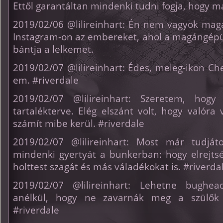
Ettől garantáltan mindenki tudni fogja, hogy 
2019/02/06 @lilireinhart: Én nem vagyok ma
Instagram-on az embereket, ahol a magángépü
bántja a lelkemet.
2019/02/07 @lilireinhart: Édes, meleg-ikon Ch
em. #riverdale
2019/02/07 @lilireinhart: Szeretem, hogy
tartalékterve. Elég elszánt volt, hogy valóra
számít mibe kerül. #riverdale
2019/02/07 @lilireinhart: Most már tudját
mindenki gyertyát a bunkerban: hogy elrejtsé
holttest szagát és más váladékokat is. #riverda
2019/02/07 @lilireinhart: Lehetne bughea
anélkül, hogy ne zavarnák meg a szülők 
#riverdale