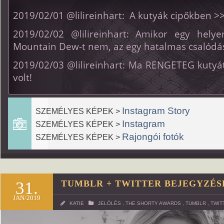
2019/02/01 @lilireinhart: A kutyák cipőkben >
2019/02/02 @lilireinhart: Amikor egy helye
Mountain Dew-t nem, az egy hatalmas csalódá
2019/02/03 @lilireinhart: Ma RENGETEG kutyát
volt!
Instagram Story
SZEMÉLYES KÉPEK >
Instagram
SZEMÉLYES KÉPEK >
Rajongói fotók
SZEMÉLYES KÉPEK >
31.
TUMBLR + TWITTER BEJEGYZÉS
JAN/2019
KATIE
JELÖLÉS
,
THE SHORTY AWARDS
,
TUMBLR
,
TWIT