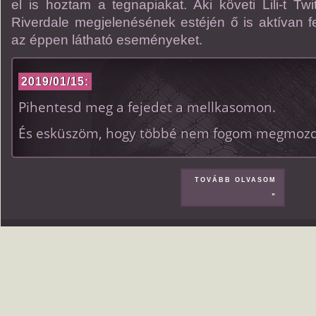
el is hoztam a tegnapiakat. Aki követi Lili-t Tw
Riverdale megjelenésének estéjén ő is aktívan 
az éppen látható eseményeket.
2019/01/15:
Pihentesd meg a fejedet a mellkasomon.
És esküszöm, hogy többé nem fogom megmozd
TOVÁBB OLVASOM
»