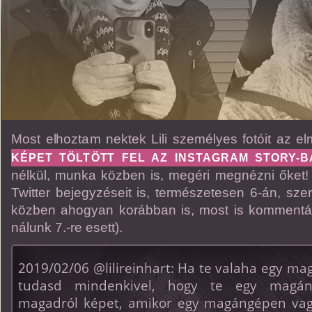
Most elhoztam nektek Lili személyes fotóit az el
KÉPET TÖLTÖTT FEL AZ INSTAGRAM STORY-B
nélkül, munka közben is, megéri megnézni őket! V
Twitter bejegyzéseit is, természetesen 6-án, sze
közben ahogyan korábban is, most is kommentá
nálunk 7.-re esett).
2019/02/06 @lilireinhart: Ha te valaha egy ma
tudasd mindenkivel, hogy te egy magáng
magadról képet, amikor egy magángépen vagy