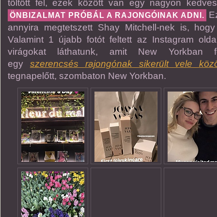
töltött fel, ezek között van egy nagyon kedves ü
Ez
ÖNBIZALMAT PRÓBÁL A RAJONGÓINAK ADNI.
annyira megtetszett Shay Mitchell-nek is, hogy
Valamint 1 újabb fotót feltett az Instagram old
virágokat láthatunk, amit New Yorkban f
egy
szerencsés rajongónak sikerült vele közö
tegnapelőtt, szombaton New Yorkban.