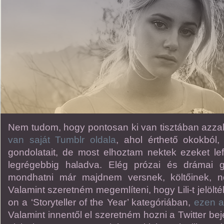
Nem tudom, hogy pontosan ki van tisztában azzal
van saját Tumblr oldala
, ahol érthető okokból,
gondolatait, de most elhoztam nektek ezeket lefo
legrégebbig haladva. Elég prózai és drámai 
mondhatni már majdnem versnek, költőinek, n
Valamint szeretném megemlíteni, hogy Lili-t jelölt
on a ‘Storyteller of the Year’ kategóriában,
ezen a
Valamint innentől el szeretném hozni a Twitter be