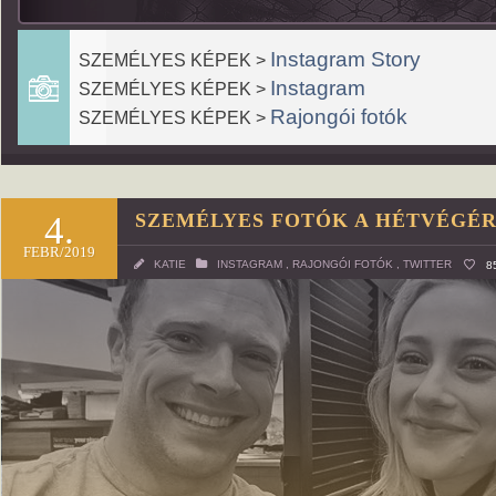
Instagram Story
SZEMÉLYES KÉPEK >
Instagram
SZEMÉLYES KÉPEK >
Rajongói fotók
SZEMÉLYES KÉPEK >
4.
SZEMÉLYES FOTÓK A HÉTVÉGÉ
FEBR/2019
KATIE
INSTAGRAM
,
RAJONGÓI FOTÓK
,
TWITTER
8