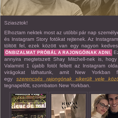
Sziasztok!
Elhoztam nektek most az utóbbi pár nap személyes
és Instagram Story fotókat rejtenek. Az Instagram
töltött fel, ezek között van egy nagyon kedves ü
Ez
ÖNBIZALMAT PRÓBÁL A RAJONGÓINAK ADNI.
annyira megtetszett Shay Mitchell-nek is, hogy
Valamint 1 újabb fotót feltett az Instagram old
virágokat láthatunk, amit New Yorkban f
egy
szerencsés rajongónak sikerült vele közö
tegnapelőtt, szombaton New Yorkban.