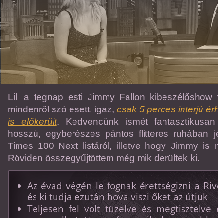
Lili a tegnap esti Jimmy Fallon kibeszélőshow
mindenről szó esett, igaz,
csak 5 perces interjú érh
is előkerült
. Kedvencünk ismét fantasztikusan
hosszú, egyberészes pántos flitteres ruhában 
Times 100 Next listáról, illetve hogy Jimmy is 
Röviden összegyűjtöttem még mik derültek ki.
Az évad végén le fognak érettségizni a Riv
és ki tudja ezután hova viszi őket az útjuk
Teljesen fel volt tüzelve és megtisztelve