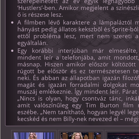
szerepelhetett az év egyik legnagyobb
‘Hustlers’-ben. Amikor megjelent a színészl
ő is részese lesz.
A filmben lévő karaktere a lámpaláztól 
hányást pedig állatos kekszből és Sprite-ból 
ettől probléma lesz, mert nem szereti a
egyáltalán.
Egy korábbi interjúban már elmesélte
mindent leír a telefonjába, amit mondot
másnap. Hiszen amikor először költözött
rúgott be először és ez természetesen te
neki. És abban az állapotban igazán filozó
magát és igazán forradalmi dolgokat mo
muszáj emlékeznie. Így mindent leír. Párat 
„Nincs is olyan, hogy csontváz tánc, inká
amit valószínűleg egy Tim Burton film 
eszébe. „Nem tanítható, hogyan legyél lege
kecskéd és nem Billy-nek nevezed el – mégis