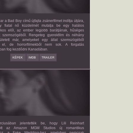
ar a Bad Boy című újfajta zsánerfilmet indítja útjára,
y fiatal nő küzdelmét mutatja be egy halálos
ilkos elől, az ember legjobb barátjának, hűséges
k szemszögéből. Rengeteg gyerekfilm és néhány
letett már, amelyeket egy állat szemszögéből
 el, de horrorfilmekből nem sok. A forgatás
ban fog kezdődni Kanadában.
KÉPEK
IMDB
TRAILER
FAKE WEDDING
2027?
ISMERETLEN SZEREP
ciusában jelentették be, hogy Lili Reinhart
dött az Amazon MGM Studios új romantikus
ához, a Fake Wedding-hez, amelyben nemcsak