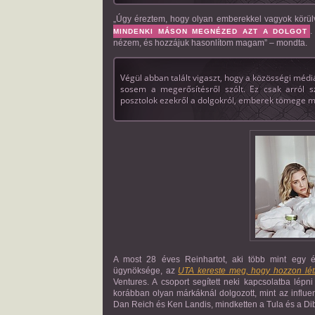
„Úgy éreztem, hogy olyan emberekkel vagyok körül
.
MINDENKI MÁSON MEGNÉZED AZT A DOLGOT
nézem, és hozzájuk hasonlítom magam” – mondta.
Végül abban talált vigaszt, hogy a közösségi médi
sosem a megerősítésről szólt. Ez csak arról
posztolok ezekről a dolgokról, emberek tömege mon
A most 28 éves Reinhartot, aki több mint egy év
ügynöksége, az
UTA kereste meg, hogy hozzon lét
Ventures. A csoport segített neki kapcsolatba lépn
korábban olyan márkáknál dolgozott, mint az influe
Dan Reich és Ken Landis, mindketten a Tula és a Dib