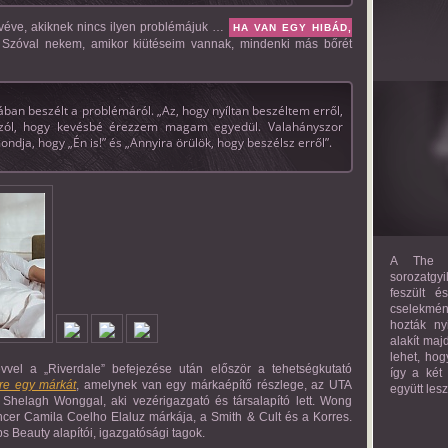
véve, akiknek nincs ilyen problémájuk …
HA VAN EGY HIBÁD,
 Szóval nekem, amikor kiütéseim vannak, mindenki más bőrét
ában beszélt a problémáról. „Az, hogy nyíltan beszéltem erről,
 szól, hogy kevésbé érezzem magam egyedül. Valahányszor
dja, hogy „Én is!” és „Annyira örülök, hogy beszélsz erről”.
A The M
sorozatgyi
feszült é
cselekmény
hozták ny
alakít maj
lehet, hog
vel a „Riverdale” befejezése után először a tehetségkutató
így a két
re egy márkát
, amelynek van egy márkaépítő részlege, az UTA
együtt les
i Shelagh Wonggal, aki vezérigazgató és társalapító lett. Wong
ncer Camila Coelho Elaluz márkája, a Smith & Cult és a Korres.
s Beauty alapítói, igazgatósági tagok.