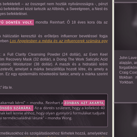
s befektetett – az összeget nem hozták nyilvánosságra -, pénzt
sú befektetései közé tartozik az Allbirds, a Sweetgreen, a Nest és
yes befektetései.
TH
mondta Reinhart. Ő 18 éves kora óta az
YŰ DÖNTÉS VOLT,
álózatán keresztül és erőteljes influencer bevetéssel fogja
berben
Los Angelesben a média és az influencerek számára egy
: a Full Clarity Cleansing Powder (24 dollár), az Even Keel
John Lavel
alm Recovery Mask (32 dollár), a Doing The Work Salicylic Acid
alapján, a
lonic Moisturizer (38 dollár). A maszk és a hidratáló krém
forgatókön
zetevőt, amelyet a márka beszállítója hozott létre, és amely a
Craig Coxs
n. Ez egy epidermális növekedési faktor, amely a márka szerint
titokban
Yorkban.
írta le.
akarnak kérni” – mondta. Reinhart a
ZONBAN AZT AKARTA,
Az a döntés született, hogy a kollekció 40
ZÖNSÉG SZÁMÁRA.
nak kell lennie ahhoz, hogy olyan gyönyörű formulákat tudjunk
ási termékcsaládnál látunk” – mondta Wong.
ozmetikusokhoz és szolgáltatásokhoz férhetek hozzá, amelyekhez