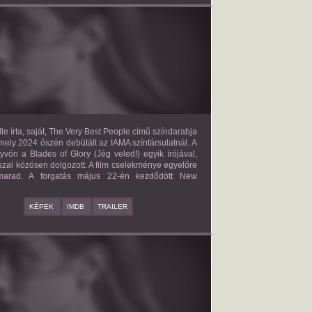
E VERY BEST PEOPLE
2027?
ISMERETLEN SZEREP
le írta, saját, The Very Best People című színdarabja
mely 2024 őszén debütált az IAMA színtársulatnál. A
yvön a Blades of Glory (Jég veled!) egyik írójával,
zal közösen dolgozott. A film cselekménye egyelőre
 marad. A forgatás május 22-én kezdődött New
KÉPEK
IMDB
TRAILER
BAD BOY
2027?
ISMERETLEN SZEREP