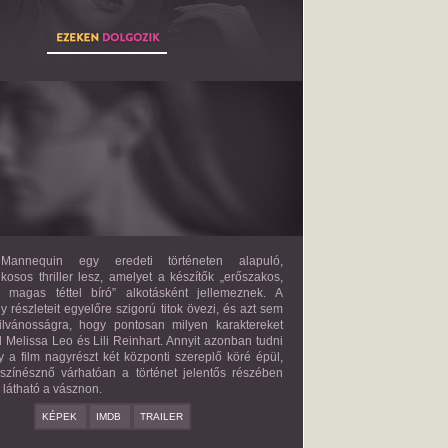
THE MANNEQUIN
2027?
ISMERETLEN SZEREP
annequin egy eredeti történeten alapuló,
lkosos thriller lesz, amelyet a készítők „erőszakos,
s magas téttel bíró” alkotásként jellemeznek. A
 részleteit egyelőre szigorú titok övezi, és azt sem
ilvánosságra, hogy pontosan milyen karaktereket
d Melissa Leo és Lili Reinhart. Annyit azonban tudni
y a film nagyrészt két központi szereplő köré épül,
 színésznő várhatóan a történet jelentős részében
z látható a vásznon.
KÉPEK
IMDB
TRAILER