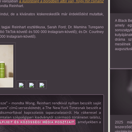
e valójában
a különbség a bőrödben attól van, hogy mit csinálsz
ondta Reinhart.
indul, de a kívánatos kiskereskedők már érdeklődést mutattak,
A Black Be
amely eg
k tagjai Reinhart esztétikusa, Sarah Ford; Dr. Mamina Turegano
sorozatgy
lió TikTok-követő és 500 000 Instagram-követő); és Dr. Courtney
kutyájána
 000 Instagram-követő).
dráma szü
mesélnek
augusztus
ze” – mondta Wong. Reinhart rendkívül nyíltan beszélt saját
ons” című verseskötetét, a The New York Timesnak beszélt a
tdiszmorfiával kapcsolatos tapasztalatairól. Ha rákeresel a
ámtalan szépségipari kiadványtól származó történetet találsz,
, amelyekben a
2025 már
FIJEIT ÉS KÖZÖSSÉGI MÉDIA POSZTJAIT
.
leszerző
vígjáték