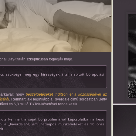
sonal Day-t talán szkeptikusan fogadják majd.
cs szüksége még egy hírességek által alapított bőrápolási
árkával: hogy
beszélgetéseket indítson el a közösségével az
ásáról
. Reinhart, aki leginkább a Riverdale című sorozatban Betty
ővel és 6,8 millió TikTok-követővel rendelkezik.
ta Reinhart a saját bőrproblémáival kapcsolatban a késő
ni a „Riverdale”-t, ami hatnapos munkaheteket és 16 órás
lt.