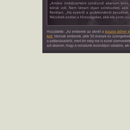
„Amikor tinédzserként színésznő akartam lenni,
bőrük volt. Nem láttam olyan színészeket, akik
Reinhart. „Ha ezekről a problémákról beszéltek,
Nézzétek ezeket a hírességeket, akik kib-szott cs
Hozzátette: „Az emberek az aknét a
koszos bőrrel 
kelt.
Vannak emberek, akik 50 évesek és üzengetnek 
a pattanásaidról, mert én még ma is ezzel szenvedek.
azt akarom, hogy a vonalunk rezonáljon valakire, ak