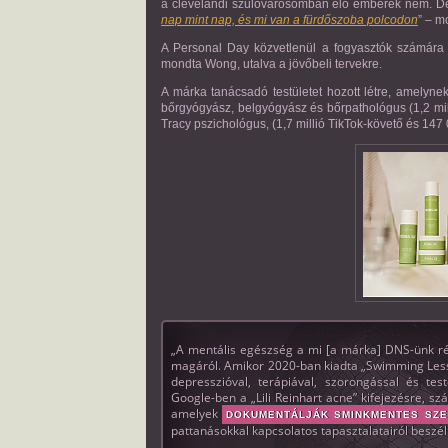
a clevelandi szülővárosomban élő emberek nem. D
nap mint nap, és mi van a fürdőszoba polcodon
” – m
A Personal Day közvetlenül a fogyasztók számára 
mondta Wong, utalva a jövőbeli tervekre.
A márka tanácsadó testületet hozott létre, amelyne
bőrgyógyász, belgyógyász és bőrpathológus (1,2 mil
Tracy pszichológus, (1,7 millió TikTok-követő és 147
„A mentális egészség a mi [a márka] DNS-ünk rés
magáról. Amikor 2020-ban kiadta „Swimming Less
depresszióval, terápiával, szorongással és tes
Google-ben a „Lili Reinhart acne” kifejezésre, sz
amelyek
DOKUMENTÁLJÁK SMINKMENTES SZEL
pattanásokkal kapcsolatos tapasztalatairól beszél