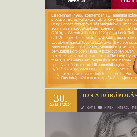
30.
JÖN A BŐRÁPOLÁS
SZEPT/2024
KATIE
HÍREK
,
INTERJÚ
,
PE