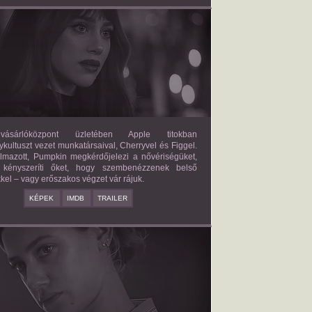
FORBIDDEN FRUITS
2026/03/27
APPLE
ásárlóközpont üzletében Apple titokban
kultuszt vezet munkatársaival, Cherryvel és Figgel.
almazott, Pumpkin megkérdőjelezi a nővériségüket,
 kényszeríti őket, hogy szembenézzenek belső
kel – vagy erőszakos végzet vár rájuk.
KÉPEK
IMDB
TRAILER
ERICAN SWEATSHOP
2025/09/19
DAISY MORIARTY