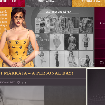
Co
Th
I MÁRKÁJA – A PERSONAL DAY!
RSONAL DAY
171