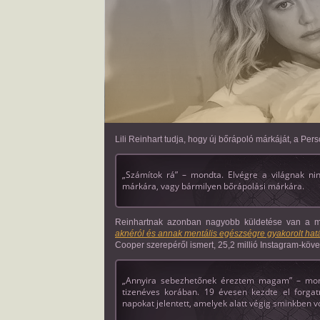
Lili Reinhart tudja, hogy új bőrápoló márkáját, a Per
„Számítok rá” – mondta. Elvégre a világnak nin
márkára, vagy bármilyen bőrápolási márkára.
Reinhartnak azonban nagyobb küldetése van a m
aknéról és annak mentális egészségre gyakorolt hat
Cooper szerepéről ismert, 25,2 millió Instagram-követ
„Annyira sebezhetőnek éreztem magam” – mond
tizenéves korában. 19 évesen kezdte el forgat
napokat jelentett, amelyek alatt végig sminkben vo