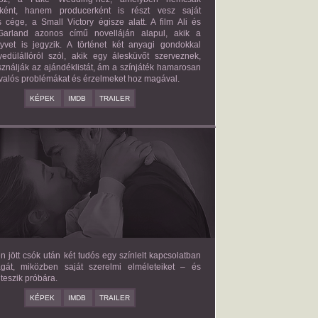
őként, hanem producerként is részt vesz saját
 cége, a Small Victory égisze alatt. A film Ali és
arland azonos című novelláján alapul, akik a
nyvet is jegyzik. A történet két anyagi gondokkal
edülállóról szól, akik egy álesküvőt szerveznek,
ználják az ajándéklistát, ám a színjáték hamarosan
valós problémákat és érzelmeket hoz magával.
KÉPEK
IMDB
TRAILER
E LOVE HYPOTHESIS
2026/09/23
OLIVE SMITH
en jött csók után két tudós egy színlelt kapcsolatban
agát, miközben saját szerelmi elméleteiket – és
teszik próbára.
KÉPEK
IMDB
TRAILER