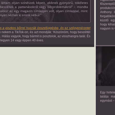
 láttam olyan színészek képeit, akiknek gyönyörű, tökéletes
főszerepl
 beszéltek a pattanásokról vagy bőrproblémákról” – mondta
produkciós
 akkor az egy magazin címlapján volt, olyan címlappal, mint:
Anthony G
únyán néznek ki smink nélkül.”
forgatókö
küzdő egy
hogy kihas
és a piszkos bőrrel hozzák összefüggésbe, és ez szégyenérzetet
nagyon is 
nekem a TikTok-on, és azt mondják: ‘Köszönöm, hogy beszéltél
 Hálás vagyok, hogy bármit is posztolok, az visszhangra talál. És
i legyen 14 vagy éppen 40 éves.
TH
Egy hirtel
találja m
egymást – 