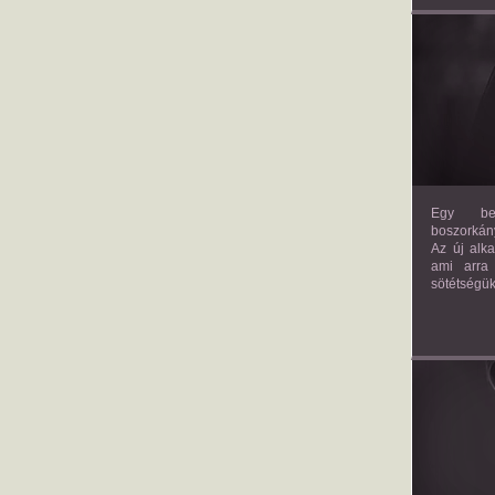
Egy bev
boszorkány
Az új alk
ami arra
sötétségük
AM