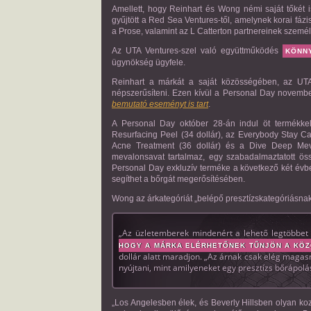
Amellett, hogy Reinhart és Wong némi saját tőkét i
gyűjtött a Red Sea Ventures-től, amelynek korai fázi
a Prose, valamint az L Catterton partnereinek személ
Az UTA Ventures-szel való együttműködés
KÖNN
ügynökség ügyfele.
Reinhart a márkát a saját közösségében, az UTA h
népszerűsíteni. Ezen kívül a Personal Day novem
bemutató eseményt is tart
.
A Personal Day október 28-án indul öt termékkel
Resurfacing Peel (34 dollár), az Everybody Stay C
Acne Treatment (36 dollár) és a Dive Deep Meva
mevalonsavat tartalmaz, egy szabadalmaztatott öss
Personal Day exkluzív terméke a következő két évbe
segíthet a bőrgát megerősítésében.
Wong az árkategóriát „belépő presztízskategóriásnak” 
„Az üzletemberek mindenért a lehető legtöbbet 
HOGY A MÁRKA ELÉRHETŐNEK TŰNJÖN A KÖ
dollár alatt maradjon. „Az árnak csak elég magas
nyújtani, mint amilyeneket egy presztízs bőrápol
„Los Angelesben élek, és Beverly Hillsben olyan k