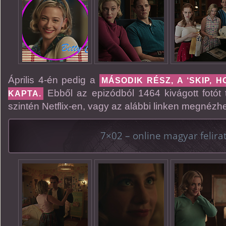
Április 4-én pedig a
MÁSODIK RÉSZ, A ‘SKIP, 
Ebből az epizódból 1464 kivágott fotót t
KAPTA.
szintén Netflix-en, vagy az alábbi linken megnézhet
7×02 – online magyar felirat