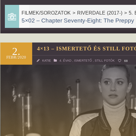
FILMEK/SOROZATOK > RIVERDALE (2017-) > 5. 
5×02 – Chapter Seventy-Eight: The Preppy
2.
4×13 – ISMERTETŐ ÉS STILL FOT
FEBR/2020
KATIE
4. ÉVAD
,
ISMERTETŐ
,
STILL FOTÓK
68