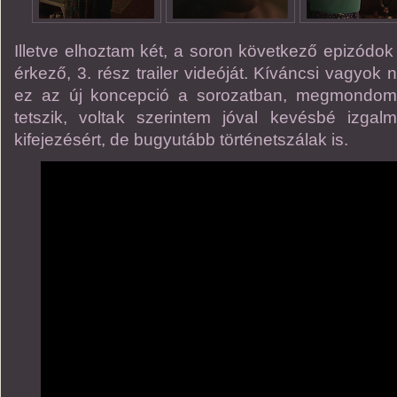
Illetve elhoztam két, a soron következő epizódok 
érkező, 3. rész trailer videóját. Kíváncsi vagyok 
ez az új koncepció a sorozatban, megmondom 
tetszik, voltak szerintem jóval kevésbé izg
kifejezésért, de bugyutább történetszálak is.