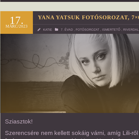
17.
YANA YATSUK FOTÓSOROZAT, 7×
MÁRC/2023
KATIE
7. ÉVAD
,
FOTÓSOROZAT
,
ISMERTETŐ
,
RIVERDA
Sziasztok!
Szerencsére nem kellett sokáig várni, amíg Lili-ről 