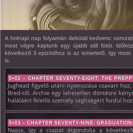
A holnapi nap folyamán debütál kedvenc sorozat
most végre kaptunk egy újabb still fotót. Idők
következő 3 epizódhoz is az ismertető, így most
is.
5×02 – CHAPTER SEVENTY-EIGHT: THE PREP
Jughead figyelő utáni nyomozása csavart hoz,
Bred-től. Archie egy lehetetlen döntésre kény
haláláért felelős személy segítségért fordul hoz
5×03 – CHAPTER SEVENTY-NINE: GRADUATION
Napja, így a csapat átgondolja a következő