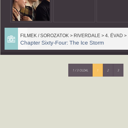
FILMEK / SOROZATOK > RIVERDALE > 4. ÉVAD >
Chapter Sixty-Four: The Ice Storm
1 / 3 OLDAL
1
2
3