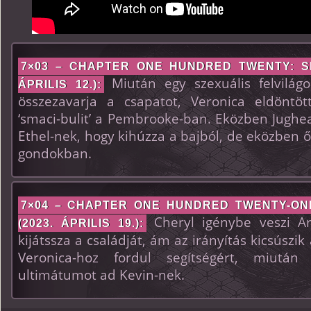
7×03 – CHAPTER ONE HUNDRED TWENTY: SE
Miután egy szexuális felvilág
ÁPRILIS 12.):
összezavarja a csapatot, Veronica eldöntö
‘smaci-bulit’ a Pembrooke-ban. Eközben Jughe
Ethel-nek, hogy kihúzza a bajból, de eközben ő
gondokban.
7×04 – CHAPTER ONE HUNDRED TWENTY-ON
Cheryl igénybe veszi Ar
(2023. ÁPRILIS 19.):
kijátssza a családját, ám az irányítás kicsúszik
Veronica-hoz fordul segítségért, miután
ultimátumot ad Kevin-nek.