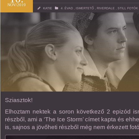
NOV/2019
KATIE
4. ÉVAD
,
ISMERTETŐ
,
RIVERDALE
,
STILL FOTÓK
Sziasztok!
Elhoztam nektek a soron következő 2 epizód ismer
részből, ami a ‘The Ice Storm’ címet kapta és ehhe
is, sajnos a jövőheti részből még nem érkezett fotó