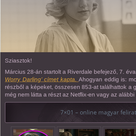
Sziasztok!
Március 28-án startolt a Riverdale befejező, 7. év
Worry Darling’ címet kapta.
Ahogyan eddig is: mo
részből a képeket, összesen 853-at találhattok a g
még nem látta a részt az Netflix-en vagy az alábbi 
7×01 – online magyar felirat