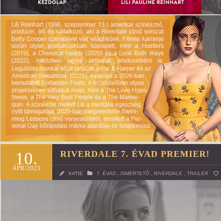
10.
RIVERDALE 7. ÉVAD PREMIER!
ÁPR/2023
KATIE
7. ÉVAD
,
ISMERTETŐ
,
RIVERDALE
,
TRAILER