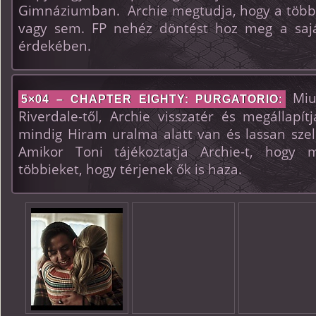
Gimnáziumban. Archie megtudja, hogy a többie
vagy sem. FP nehéz döntést hoz meg a saját
érdekében.
Miut
5×04 – CHAPTER EIGHTY: PURGATORIO:
Riverdale-től, Archie visszatér és megállapí
mindig Hiram uralma alatt van és lassan szel
Amikor Toni tájékoztatja Archie-t, hogy mi
többieket, hogy térjenek ők is haza.