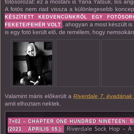
fotósorozat: ez a mostani is Yana Yatsuk, los angel
A fotós nem riad vissza a különlegesebb koncep
KÉSZÍTETT KEDVENCÜNKRŐL EGY FOTÓSORO
, ahogyan a most készült i
FEKETE/FEHÉR VOLT
is egy fotó került elő, de remélem, hogy nemsokár
Valamint máris előkerült a
Riverdale 7. évadának
amit elhoztam nektek.
7×02 – CHAPTER ONE HUNDRED NINETEEN: S
Riverdale Sock Hop – A
(2023. ÁPRILIS 05.):