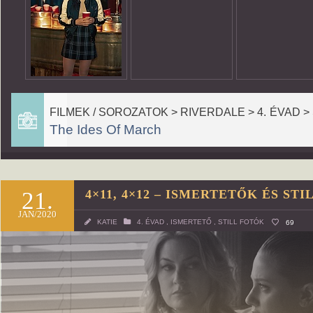
FILMEK / SOROZATOK > RIVERDALE > 4. ÉVAD >
The Ides Of March
21.
4×11, 4×12 – ISMERTETŐK ÉS ST
JAN/2020
KATIE
4. ÉVAD
,
ISMERTETŐ
,
STILL FOTÓK
69