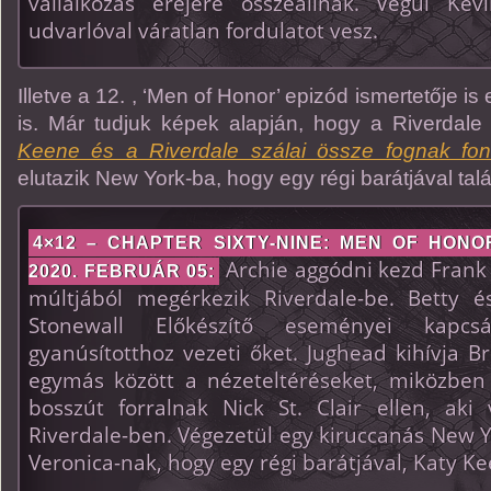
vállalkozás erejére összeállnak. Végül Ke
udvarlóval váratlan fordulatot vesz.
Illetve a 12. , ‘Men of Honor’ epizód ismertetője is elő
is. Már tudjuk képek alapján, hogy a Riverdale
Keene és a Riverdale szálai össze fognak fon
elutazik New York-ba, hogy egy régi barátjával talá
4×12 – CHAPTER SIXTY-NINE: MEN OF HONO
Archie aggódni kezd Frank 
2020. FEBRUÁR 05:
múltjából megérkezik Riverdale-be. Betty 
Stonewall Előkészítő eseményei kapc
gyanúsítotthoz vezeti őket. Jughead kihívja B
egymás között a nézeteltéréseket, miközben
bosszút forralnak Nick St. Clair ellen, aki 
Riverdale-ben. Végezetül egy kiruccanás New 
Veronica-nak, hogy egy régi barátjával, Katy Ke