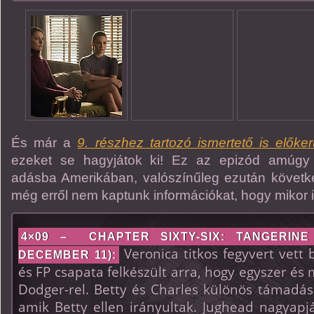
És már a
9. részhez tartozó ismertető is előkerül
ezeket se hagyjátok ki! Ez az epizód amúgy
adásba Amerikában, valószínűleg ezután következ
még erről nem kaptunk információkat, hogy mikor i
4×09 – CHAPTER SIXTY-SIX: TANGERINE
Veronica titkos fegyvert vett 
DECEMBER 11):
és FP csapata felkészült arra, hogy egyszer é
Dodger-rel. Betty és Charles különös támadáso
amik Betty ellen irányultak. Jughead nagyap