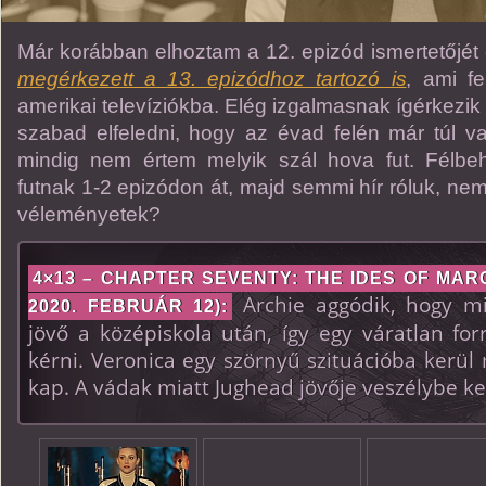
Már korábban elhoztam a 12. epizód ismertetőjét és
megérkezett a 13. epizódhoz tartozó is
, ami f
amerikai televíziókba. Elég izgalmasnak ígérkezik 
szabad elfeledni, hogy az évad felén már túl 
mindig nem értem melyik szál hova fut. Félbe
futnak 1-2 epizódon át, majd semmi hír róluk, ne
véleményetek?
4×13 – CHAPTER SEVENTY: THE IDES OF MAR
Archie aggódik, hogy mi
2020. FEBRUÁR 12):
jövő a középiskola után, így egy váratlan fo
kérni. Veronica egy szörnyű szituációba kerül 
kap. A vádak miatt Jughead jövője veszélybe ke