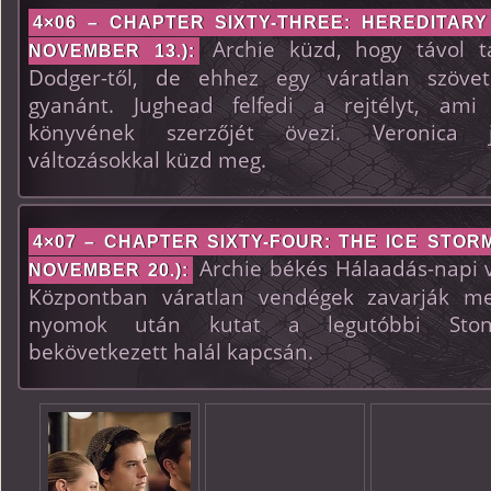
4×06 – CHAPTER SIXTY-THREE: HEREDITARY
Archie küzd, hogy távol t
NOVEMBER 13.):
Dodger-től, de ehhez egy váratlan szövet
gyanánt. Jughead felfedi a rejtélyt, ami
könyvének szerzőjét övezi. Veronica j
változásokkal küzd meg.
4×07 – CHAPTER SIXTY-FOUR: THE ICE STORM
Archie békés Hálaadás-napi v
NOVEMBER 20.):
Központban váratlan vendégek zavarják me
nyomok után kutat a legutóbbi Stonew
bekövetkezett halál kapcsán.