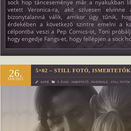
sock hop tánceseménye már a nyakukban li
vetett Veronica-ra, akit szívesen elvinne
bizonytalanná válik, amikor úgy tűnik, h
érdekében a következő szintre emelni a ka
célpontba veszi a Pep Comics-ot, Toni próbál
hogy engedje Fangs-et, hogy fellépjen a sock 
26.
5×02 – STILL FOTÓ, ISMERTETŐK
JAN/2021
KATIE
5. ÉVAD
,
ISMERTETŐ
,
RIVERDALE
,
STILL FOTÓK