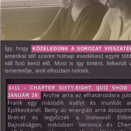
Így, hogy
KÖZELEDÜNK A SOROZAT VISSZATÉ
amerikai idő szerint holnap esedékes) egyre töb
still fotó kerül elő. Most is így történt, felkerül
ismertetője, amit elhoztam nektek.
4×11 – CHAPTER SIXTY-EIGHT: QUIZ SHOW 
Archie arra az elhatározásra ju
JANUÁR 29:
Frank egy második esélyt és munkát a
Építkezésnél. Betty az energiáit arra összpon
Bret-et és legyőzzék a Stonewall Előké
Bajnokságon, miközben Veronica és Chery