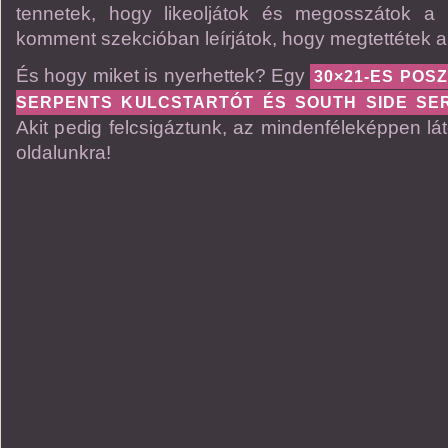
tennetek, hogy likeoljátok és megosszátok a 
komment szekcióban leírjátok, hogy megtettétek a f
És hogy miket is nyerhettek? Egy
30×21-ES POS
SERPENTS KULCSTARTÓT ÉS SOUTH SIDE SE
Akit pedig felcsigáztunk, az mindenféleképpen l
oldalunkra!