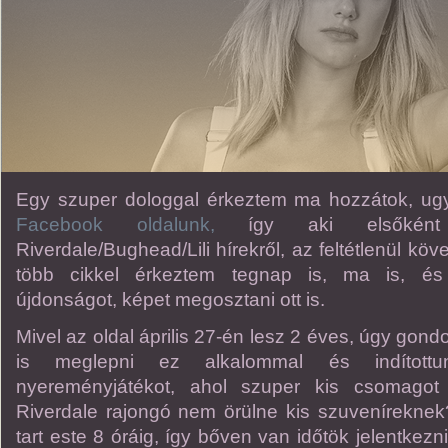
Egy szuper dologgal érkeztem ma hozzátok, ugya
Facebook oldalunk,
így aki elsőként s
Riverdale/Bughead/Lili hírekről, az feltétlenül köv
több cikkel érkeztem tegnap is, ma is, és
újdonságot, képet megosztani ott is.
Mivel az oldal április 27-én lesz 2 éves, úgy gond
is meglepni ez alkalommal és indított
nyereményjátékot, ahol szuper kis csomagot 
Riverdale rajongó nem örülne kis szuveníreknek?
tart este 8 óráig, így bőven van időtök jelentkezn