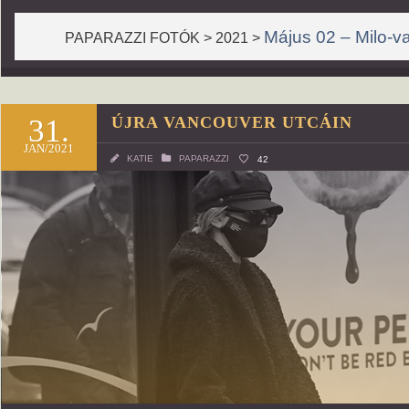
Május 02 – Milo-va
PAPARAZZI FOTÓK > 2021 >
31.
ÚJRA VANCOUVER UTCÁIN
JAN/2021
KATIE
PAPARAZZI
42