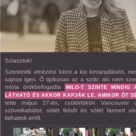
Sziasztok!
Szeretnék elnézést kérni a kis kimaradásért, nem
sajnos igen. Ő tipikusan az a sztár, aki nem sze
mióta örökbefogadta
MILO-T SZINTE MINDIG
LÁTHATÓ ÉS AKKOR KAPJÁK LE, AMIKOR ŐT S
tette május 27-én, csütörtökön Vancouver ut
szövetkabátot, sötét felsőt és sötét farmert vi
láthattok erről.