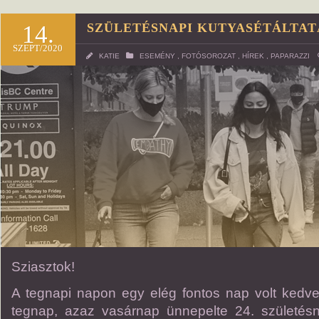
14.
SZÜLETÉSNAPI KUTYASÉTÁLTAT
SZEPT/2020
KATIE
ESEMÉNY
,
FOTÓSOROZAT
,
HÍREK
,
PAPARAZZI
Sziasztok!
A tegnapi napon egy elég fontos nap volt kedv
tegnap, azaz vasárnap ünnepelte 24. születésn