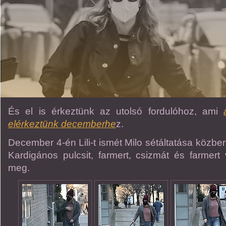
És el is érkeztünk az utolsó fordulóhoz, ami
elérkeztünk decemberhe
z.
December 4-én Lili-t ismét Milo sétáltatása közben
Kardigános pulcsit, farmert, csizmát és farmert v
meg.