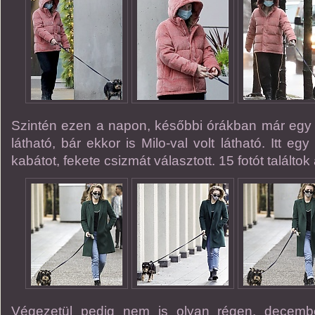
Szintén ezen a napon, későbbi órákban már egy 
látható, bár ekkor is Milo-val volt látható. Itt eg
kabátot, fekete csizmát választott. 15 fotót találtok
Végezetül pedig nem is olyan régen, decemb