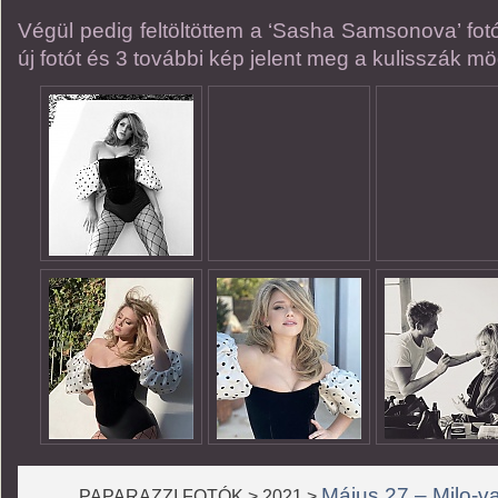
Végül pedig feltöltöttem a ‘Sasha Samsonova’ fot
új fotót és 3 további kép jelent meg a kulisszák mö
Május 27 – Milo-va
PAPARAZZI FOTÓK > 2021 >