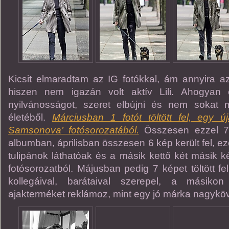
Kicsit elmaradtam az IG fotókkal, ám annyira az
hiszen nem igazán volt aktív Lili. Ahogyan e
nyilvánosságot, szeret elbújni és nem sokat
életéből.
Márciusban 1 fotót töltött fel, egy 
Samsonova’ fotósorozatából.
Összesen ezzel 7 
albumban, áprilisban összesen 6 kép került fel, e
tulipánok láthatóak és a másik kettő két másik k
fotósorozatból. Májusban pedig 7 képet töltött f
kollegáival, barátaival szerepel, a másiko
ajakterméket reklámoz, mint egy jó márka nagyköv