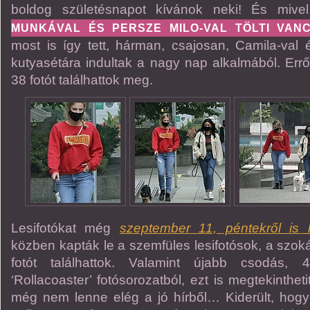
boldog születésnapot kívánok neki! És miv
MUNKÁVAL ÉS PERSZE MILO-VAL TÖLTI VAN
most is így tett, hárman, csajosan, Camila-val
kutyasétára indultak a nagy nap alkalmából. Errő
38 fotót találhattok meg.
Lesifotókat még
szeptember 11, péntekről is 
közben kapták le a szemfüles lesifotósok, a sz
fotót találhattok. Valamint újabb csodás, 
‘Rollacoaster’ fotósorozatból, ezt is megtekinthet
még nem lenne elég a jó hírből… Kiderült, hog