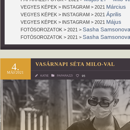
Március
VEGYES KÉPEK > INSTAGRAM > 2021
Április
VEGYES KÉPEK > INSTAGRAM > 2021
Május
VEGYES KÉPEK > INSTAGRAM > 2021
Sasha Samsonov
FOTÓSOROZATOK > 2021 >
Sasha Samsonova 
FOTÓSOROZATOK > 2021 >
4.
VASÁRNAPI SÉTA MILO-VAL
MÁJ/2021
KATIE
PAPARAZZI
95