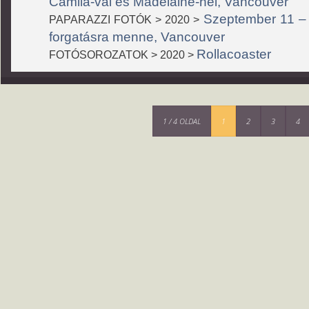
Camila-val és Madelaine-nel, Vancouver
Szeptember 11 – M
PAPARAZZI FOTÓK > 2020 >
forgatásra menne, Vancouver
Rollacoaster
FOTÓSOROZATOK > 2020 >
1 / 4 OLDAL
1
2
3
4