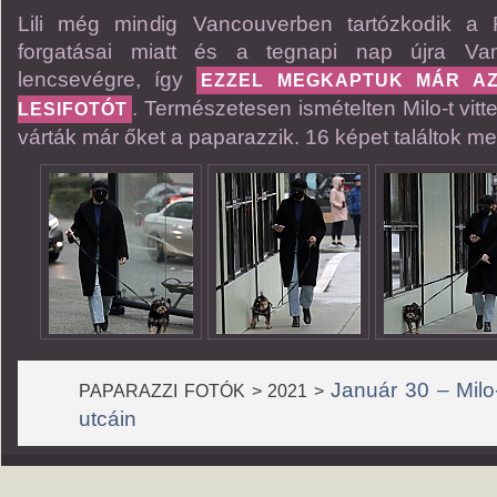
Lili még mindig Vancouverben tartózkodik a 
forgatásai miatt és a tegnapi nap újra Va
lencsevégre, így
EZZEL MEGKAPTUK MÁR AZ
. Természetesen ismételten Milo-t vitt
LESIFOTÓT
várták már őket a paparazzik. 16 képet találtok me
Január 30 – Milo
PAPARAZZI FOTÓK > 2021 >
utcáin