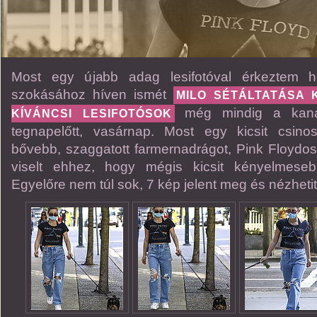
Most egy újabb adag lesifotóval érkeztem ho
szokásához híven ismét
MILO SÉTÁLTATÁSA 
még mindig a kanad
KÍVÁNCSI LESIFOTÓSOK
tegnapelőtt, vasárnap. Most egy kicsit csinosa
bővebb, szaggatott farmernadrágot, Pink Floydos 
viselt ehhez, hogy mégis kicsit kényelmeseb
Egyelőre nem túl sok, 7 kép jelent meg és nézheti