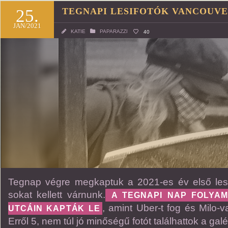
25.
TEGNAPI LESIFOTÓK VANCOUV
JAN/2021
KATIE
PAPARAZZI
40
Tegnap végre megkaptuk a 2021-es év első lesif
sokat kellett várnunk.
A TEGNAPI NAP FOLYAM
, amint Uber-t fog és Milo-v
UTCÁIN KAPTÁK LE
Erről 5, nem túl jó minőségű fotót találhattok a gal