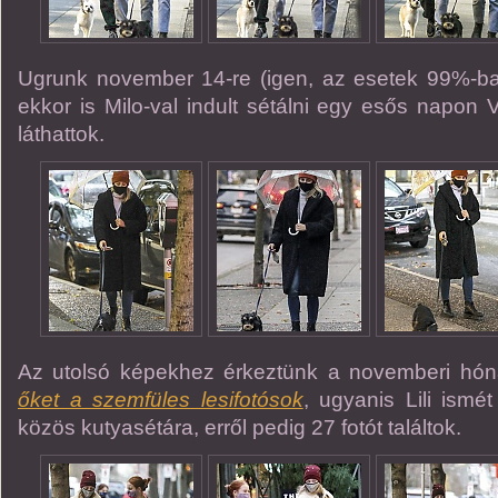
Ugrunk november 14-re (igen, az esetek 99%-ban
ekkor is Milo-val indult sétálni egy esős napon
láthattok.
Az utolsó képekhez érkeztünk a novemberi hó
őket a szemfüles lesifotósok
, ugyanis Lili ismét
közös kutyasétára, erről pedig 27 fotót találtok.