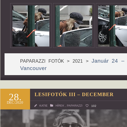
Január 24 – U
PAPARAZZI FOTÓK > 2021 >
Vancouver
28.
LESIFOTÓK III – DECEMBER
DEC/2020
KATIE
HÍREK
,
PAPARAZZI
102