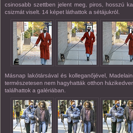
csinosabb szettben jelent meg, piros, hosszú kab
csizmát viselt. 14 képet láthattok a sétájukról.
Másnap lakótársával és kolleganőjével, Madelaine
természetesen nem hagyhatták otthon házikedvence
találhattok a galériában.