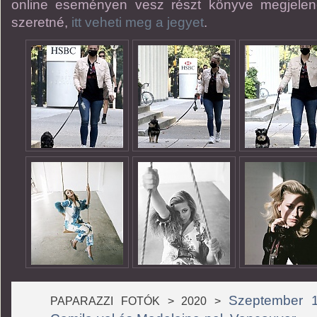
online eseményen vesz részt könyve megjelen
szeretné,
itt veheti meg a jegyet
.
Szeptember 1
PAPARAZZI FOTÓK > 2020 >