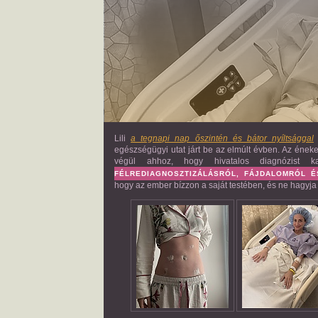
Lili
a tegnapi nap őszintén és bátor nyíltsággal
egészségügyi utat járt be az elmúlt évben. Az ének
végül ahhoz, hogy hivatalos diagnózist k
FÉLREDIAGNOSZTIZÁLÁSRÓL, FÁJDALOMRÓL É
hogy az ember bízzon a saját testében, és ne hagyja 