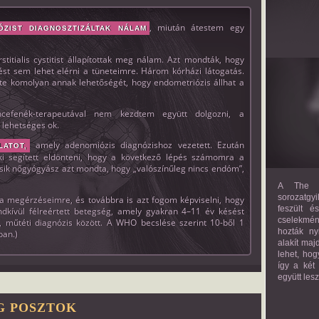
, miután átestem egy
ÓZIST DIAGNOSZTIZÁLTAK NÁLAM
itialis cystitist állapítottak meg nálam. Azt mondták, hogy
t sem lehet elérni a tüneteimre. Három kórházi látogatás.
tte komolyan annak lehetőségét, hogy endometriózis állhat a
efenék-terapeutával nem kezdtem együtt dolgozni, a
 lehetséges ok.
amely adenomiózis diagnózishoz vezetett. Ezután
LATOT,
aki segített eldönteni, hogy a következő lépés számomra a
k nőgyógyász azt mondta, hogy „valószínűleg nincs endóm”,
A The M
sorozatgyi
a megérzéseimre, és továbbra is azt fogom képviselni, hogy
feszült é
dkívül félreértett betegség, amely gyakran 4–11 év késést
cselekmény
 műtéti diagnózis között. A WHO becslése szerint 10-ből 1
hozták ny
ban.)
alakít maj
lehet, hog
így a két
együtt les
G POSZTOK