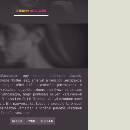
THE MANNEQUIN
2027?
ISMERETLEN SZEREP
annequin egy eredeti történeten alapuló,
lkosos thriller lesz, amelyet a készítők „erőszakos,
s magas téttel bíró” alkotásként jellemeznek. A
 részleteit egyelőre szigorú titok övezi, és azt sem
ilvánosságra, hogy pontosan milyen karaktereket
d Melissa Leo és Lili Reinhart. Annyit azonban tudni
y a film nagyrészt két központi szereplő köré épül,
 színésznő várhatóan a történet jelentős részében
z látható a vásznon.
KÉPEK
IMDB
TRAILER