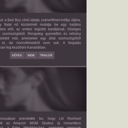
ar a Bad Boy című újfajta zsánerfilmet indítja útjára,
y fiatal nő küzdelmét mutatja be egy halálos
ilkos elől, az ember legjobb barátjának, hűséges
k szemszögéből. Rengeteg gyerekfilm és néhány
letett már, amelyeket egy állat szemszögéből
 el, de horrorfilmekből nem sok. A forgatás
ban fog kezdődni Kanadában.
KÉPEK
IMDB
TRAILER
FAKE WEDDING
2027?
ISMERETLEN SZEREP
ciusában jelentették be, hogy Lili Reinhart
dött az Amazon MGM Studios új romantikus
ához, a Fake Wedding-hez, amelyben nemcsak