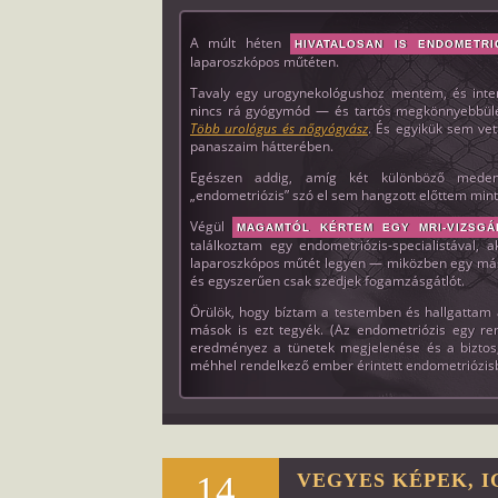
A múlt héten
HIVATALOSAN IS ENDOMETRI
laparoszkópos műtéten.
Tavaly egy urogynekológushoz mentem, és interst
nincs rá gyógymód — és tartós megkönnyebbülés
Több urológus és nőgyógyász
. És egyikük sem ve
panaszaim hátterében.
Egészen addig, amíg két különböző medenc
„endometriózis” szó el sem hangzott előttem mint
Végül
MAGAMTÓL KÉRTEM EGY MRI-VIZSGÁ
találkoztam egy endometriózis-specialistával, 
laparoszkópos műtét legyen — miközben egy mási
és egyszerűen csak szedjek fogamzásgátlót.
Örülök, hogy bíztam a testemben és hallgattam 
mások is ezt tegyék. (Az endometriózis egy ren
eredményez a tünetek megjelenése és a biztos,
méhhel rendelkező ember érintett endometriózis
14.
VEGYES KÉPEK, I