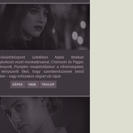
FORBIDDEN FRUITS
2026/03/27
APPLE
ásárlóközpont üzletében Apple titokban
kultuszt vezet munkatársaival, Cherryvel és Figgel.
almazott, Pumpkin megkérdőjelezi a nővériségüket,
 kényszeríti őket, hogy szembenézzenek belső
kel – vagy erőszakos végzet vár rájuk.
KÉPEK
IMDB
TRAILER
ERICAN SWEATSHOP
2025/09/19
DAISY MORIARTY