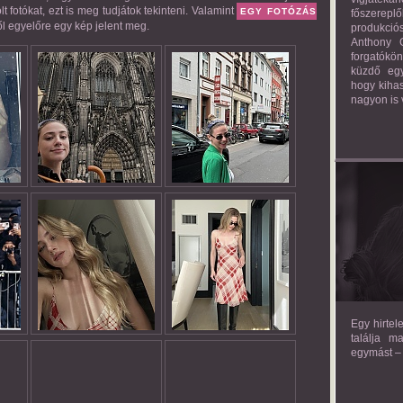
 fotókat, ezt is meg tudjátok tekinteni. Valamint
EGY FOTÓZÁS
főszerepl
ről egyelőre egy kép jelent meg.
produkciós
Anthony G
forgatókö
küzdő egy
hogy kihas
nagyon is 
TH
Egy hirtel
találja m
egymást – 