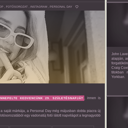
OP
,
FOTÓSOROZAT
,
INSTAGRAM
,
PERSONAL DAY
TH
John Lavel
alapján, a
forgatókön
Craig Coxs
titokban
Yorkban.
, innen is
ÜNNEPELTE KEDVENCÜNK 29. SZÜLETÉSNAPJÁT
: a saját márkája, a Personal Day még májusban dobta piacra új
otósorozatából egy vadonatúj fotó látott napvilágot a legnagyobb