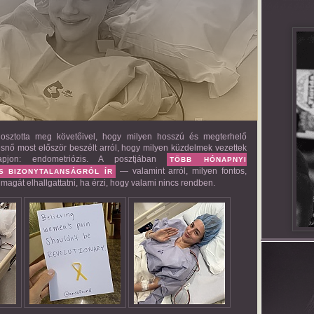
osztotta meg követőivel, hogy milyen hosszú és megterhelő
esnő most először beszélt arról, hogy milyen küzdelmek vezettek
apjon: endometriózis. A posztjában
TÖBB HÓNAPNYI
— valamint arról, milyen fontos,
S BIZONYTALANSÁGRÓL ÍR
magát elhallgattatni, ha érzi, hogy valami nincs rendben.