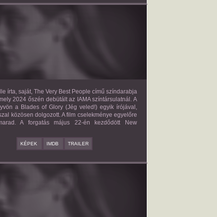
E VERY BEST PEOPLE
2027?
ISMERETLEN SZEREP
le írta, saját, The Very Best People című színdarabja
mely 2024 őszén debütált az IAMA színtársulatnál. A
yvön a Blades of Glory (Jég veled!) egyik írójával,
zal közösen dolgozott. A film cselekménye egyelőre
 marad. A forgatás május 22-én kezdődött New
KÉPEK
IMDB
TRAILER
BAD BOY
2027?
ISMERETLEN SZEREP