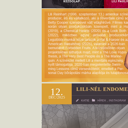
12.
LILI-NÉL ENDOME
DEC/2025
KATIE
HÍREK
,
INSTAGRAM