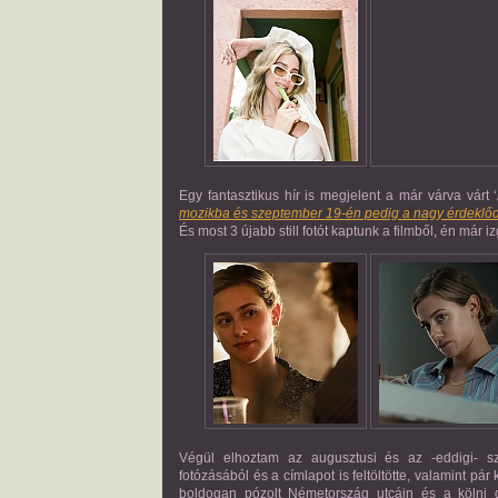
Egy fantasztikus hír is megjelent a már várva várt
mozikba és szeptember 19-én pedig a nagy érdeklődés
És most 3 újabb still fotót kaptunk a filmből, én már i
Végül elhoztam az augusztusi és az -eddigi- sze
fotózásából és a címlapot is feltöltötte, valamint p
boldogan pózolt Németország utcáin és a kölni d