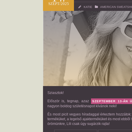
SZEPT/2025
KATIE
AMERICAN SWEATSH
141
Sziasztok!
Először is, tegnap, azaz
SZEPTEMBER 13-ÁN 
nagyon boldog születésnapot kívánok neki!
És most picit vegyes híradaggal érkeztem hozzátok
terméküket, a legelső ajakterméküket és most ebből f
örömünkre, Lili csak úgy sugárzik rajta!