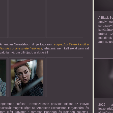
A Black Be
amely eg
sorozatgy
kutyájána
dráma szü
mesélnek
augusztus
 ‘American Sweatshop’ filmje kapcsán:
augusztus 29-én került a
 miatt online is elérhető lesz
, tehát már nem kell sokat várni rá!
zgatottan várom Lili újabb alakítását!
ptemberi fotókat. Természetesen posztolt fotókat az Instyle
2025 már
ár kulisszák mögötti képet az ‘American Sweatshop’ forgatásáról és
leszerző
óm előtt, ugyanis a forgatás Bonnban és Kölnben zajlottak.
vígjáték