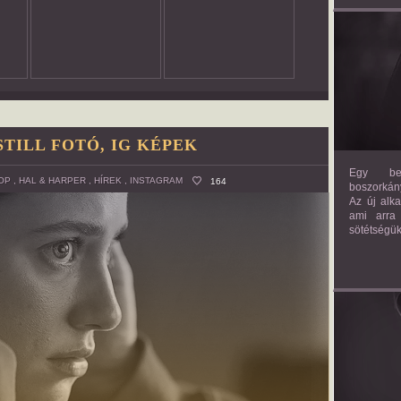
STILL FOTÓ, IG KÉPEK
Egy bev
OP
,
HAL & HARPER
,
HÍREK
,
INSTAGRAM
164
boszorkány
Az új alk
ami arra
sötétségük
AM