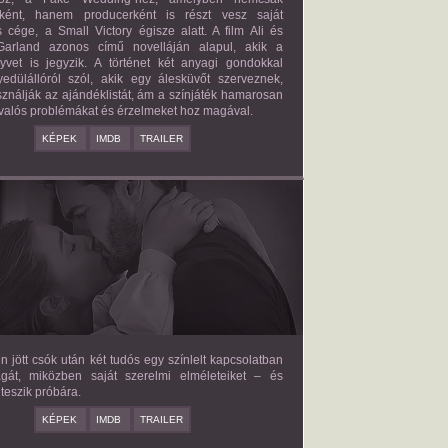
őként, hanem producerként is részt vesz saját
 cége, a Small Victory égisze alatt. A film Ali és
arland azonos című novelláján alapul, akik a
nyvet is jegyzik. A történet két anyagi gondokkal
edülállóról szól, akik egy álesküvőt szerveznek,
ználják az ajándéklistát, ám a színjáték hamarosan
valós problémákat és érzelmeket hoz magával.
KÉPEK
IMDB
TRAILER
E LOVE HYPOTHESIS
2026/09/23
OLIVE SMITH
en jött csók után két tudós egy színlelt kapcsolatban
agát, miközben saját szerelmi elméleteiket – és
teszik próbára.
KÉPEK
IMDB
TRAILER