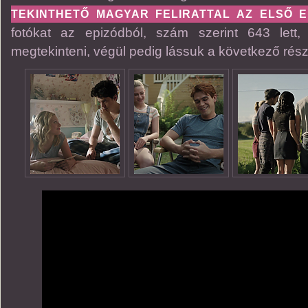
TEKINTHETŐ MAGYAR FELIRATTAL AZ ELSŐ E
fotókat az epizódból, szám szerint 643 lett, 
megtekinteni, végül pedig lássuk a következő rész