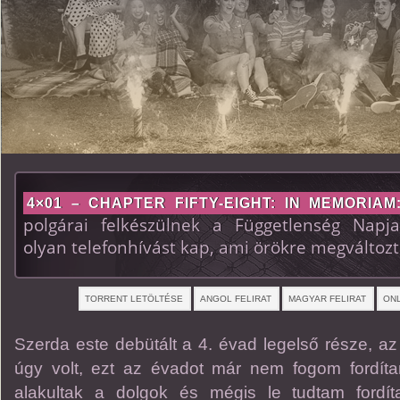
4×01 – CHAPTER FIFTY-EIGHT: IN MEMORIAM
polgárai felkészülnek a Függetlenség Napj
olyan telefonhívást kap, ami örökre megváltozta
TORRENT LETÖLTÉSE
ANGOL FELIRAT
MAGYAR FELIRAT
ONL
Szerda este debütált a 4. évad legelső része, az
úgy volt, ezt az évadot már nem fogom fordít
alakultak a dolgok és mégis le tudtam fordít