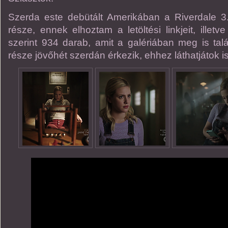
Szerda este debütált Amerikában a Riverdale 3.
része, ennek elhoztam a letöltési linkjeit, illetve
szerint 934 darab, amit a galériában meg is talá
része jövőhét szerdán érkezik, ehhez láthatjátok i