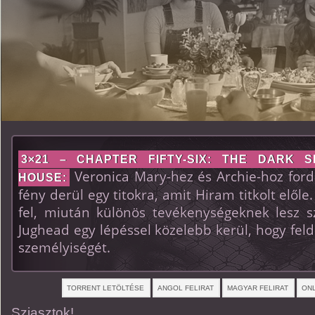
3×21 – CHAPTER FIFTY-SIX: THE DARK 
Veronica Mary-hez és Archie-hoz fordu
HOUSE:
fény derül egy titokra, amit Hiram titkolt előle
fel, miután különös tevékenységeknek lesz 
Jughead egy lépéssel közelebb kerül, hogy feld
személyiségét.
TORRENT LETÖLTÉSE
ANGOL FELIRAT
MAGYAR FELIRAT
ONL
Sziasztok!