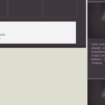
TH
zter
l
John Lavel
alapján, a
forgatókön
Craig Coxs
titokban
Yorkban.