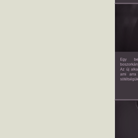
Egy bev
boszorkány
Az új alk
ami arra
sötétségük
AM