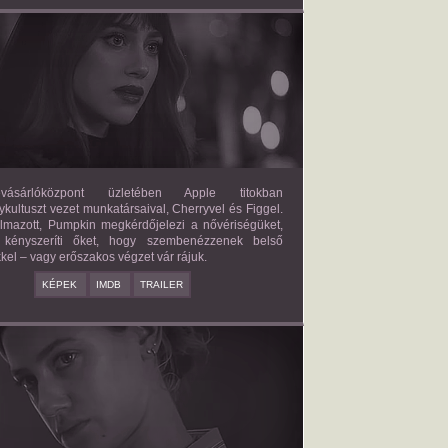
FORBIDDEN FRUITS
2026/03/27
APPLE
ásárlóközpont üzletében Apple titokban
kultuszt vezet munkatársaival, Cherryvel és Figgel.
almazott, Pumpkin megkérdőjelezi a nővériségüket,
 kényszeríti őket, hogy szembenézzenek belső
kel – vagy erőszakos végzet vár rájuk.
KÉPEK
IMDB
TRAILER
ERICAN SWEATSHOP
2025/09/19
DAISY MORIARTY