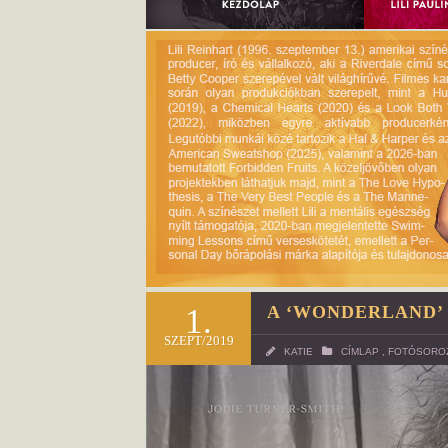
1.
A ‘WONDERLAND’
SZEPT/2019
KATIE
CÍMLAP
,
FOTÓSORO