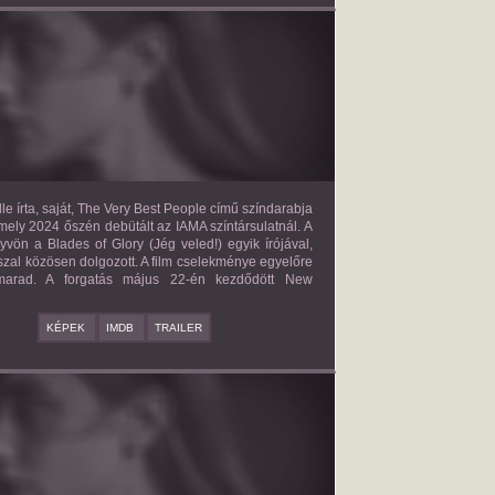
E VERY BEST PEOPLE
2027?
ISMERETLEN SZEREP
le írta, saját, The Very Best People című színdarabja
mely 2024 őszén debütált az IAMA színtársulatnál. A
yvön a Blades of Glory (Jég veled!) egyik írójával,
zal közösen dolgozott. A film cselekménye egyelőre
 marad. A forgatás május 22-én kezdődött New
KÉPEK
IMDB
TRAILER
BAD BOY
2027?
ISMERETLEN SZEREP