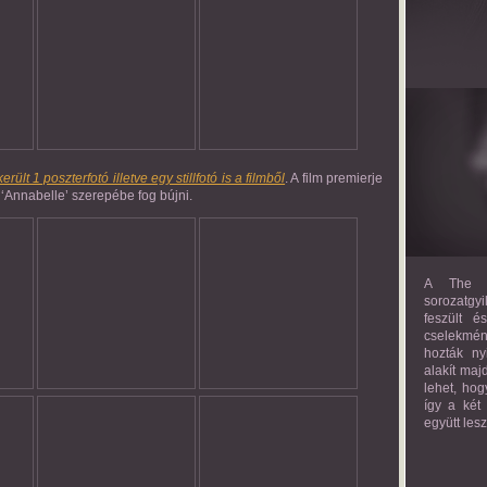
került 1 poszterfotó illetve egy stillfotó is a filmből
. A film premierje
‘Annabelle’ szerepébe fog bújni.
A The M
sorozatgyi
feszült é
cselekmény
hozták ny
alakít maj
lehet, hog
így a két
együtt les