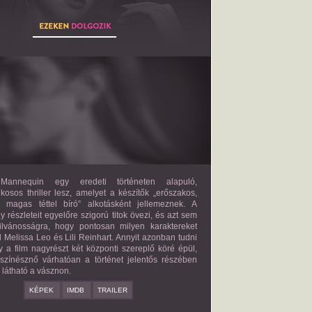
THE MANNEQUIN
2027?
ISMERETLEN SZEREP
annequin egy eredeti történeten alapuló,
lkosos thriller lesz, amelyet a készítők „erőszakos,
s magas téttel bíró” alkotásként jellemeznek. A
 részleteit egyelőre szigorú titok övezi, és azt sem
ilvánosságra, hogy pontosan milyen karaktereket
d Melissa Leo és Lili Reinhart. Annyit azonban tudni
y a film nagyrészt két központi szereplő köré épül,
 színésznő várhatóan a történet jelentős részében
z látható a vásznon.
KÉPEK
IMDB
TRAILER