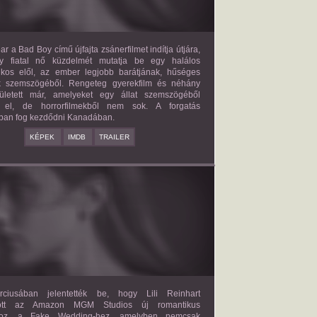
ar a Bad Boy című újfajta zsánerfilmet indítja útjára,
y fiatal nő küzdelmét mutatja be egy halálos
ilkos elől, az ember legjobb barátjának, hűséges
k szemszögéből. Rengeteg gyerekfilm és néhány
letett már, amelyeket egy állat szemszögéből
 el, de horrorfilmekből nem sok. A forgatás
ban fog kezdődni Kanadában.
KÉPEK
IMDB
TRAILER
FAKE WEDDING
2027?
ISMERETLEN SZEREP
ciusában jelentették be, hogy Lili Reinhart
dött az Amazon MGM Studios új romantikus
ához, a Fake Wedding-hez, amelyben nemcsak