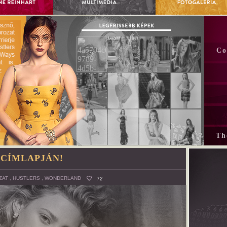
Co
Th
 CÍMLAPJÁN!
ZAT
,
HUSTLERS
,
WONDERLAND
72