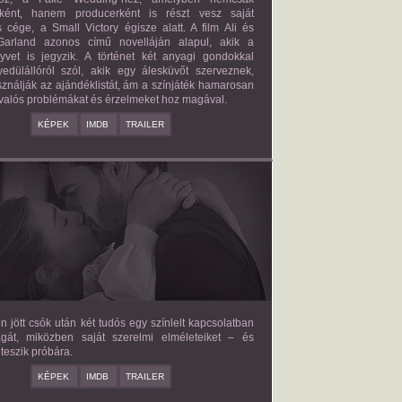
őként, hanem producerként is részt vesz saját
 cége, a Small Victory égisze alatt. A film Ali és
arland azonos című novelláján alapul, akik a
nyvet is jegyzik. A történet két anyagi gondokkal
edülállóról szól, akik egy álesküvőt szerveznek,
ználják az ajándéklistát, ám a színjáték hamarosan
valós problémákat és érzelmeket hoz magával.
KÉPEK
IMDB
TRAILER
E LOVE HYPOTHESIS
2026/09/23
OLIVE SMITH
en jött csók után két tudós egy színlelt kapcsolatban
agát, miközben saját szerelmi elméleteiket – és
teszik próbára.
KÉPEK
IMDB
TRAILER