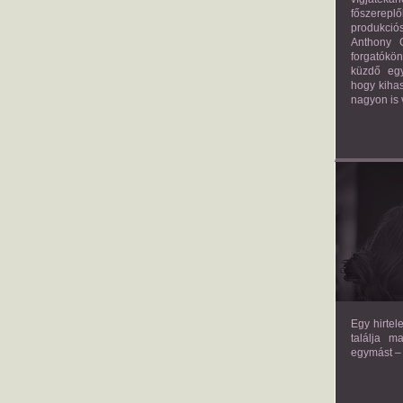
főszerepl
produkciós
Anthony G
forgatókö
küzdő egy
hogy kihas
nagyon is 
TH
Egy hirtel
találja m
egymást – 