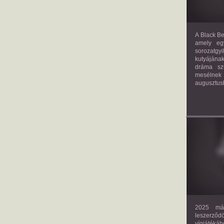
A Black Be
amely eg
sorozatgy
kutyájána
dráma szü
mesélnek
augusztus
2025 már
leszerző
vígjáték