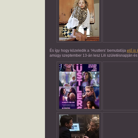
És így hogy közeledik a ‘Hustlers’ bemutatója
elő is 
amúgy szeptember 13-án lesz Lili születésnapján és 