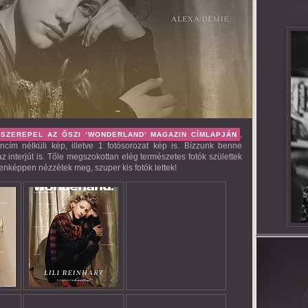
,
 SZEREPEL AZ ŐSZI ‘WONDERLAND’ MAGAZIN CÍMLAPJÁN
cím nélküli kép, illetve 1 fotósorozat kép is. Bízzunk benne
interjút is. Tőle megszokottan elég természetes fotók születtek
denképpen nézzétek meg, szuper kis fotók lettek!