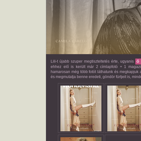
Lili-t újabb szuper megtiszteltetés érte, ugyanis
Ő
ehhez elő is került már 2 címlapfotó + 1 magazin
hamarosan még több fotót láthatunk és megkapjuk az 
és megmutatja benne eredeti, göndör fürtjeit is, min