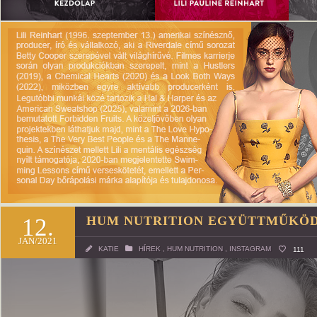
12.
HUM NUTRITION EGYÜTTMŰKÖD
JAN/2021
KATIE
HÍREK
,
HUM NUTRITION
,
INSTAGRAM
111