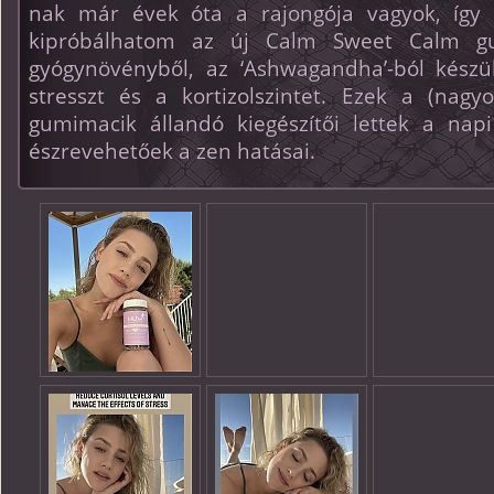
nak már évek óta a rajongója vagyok, így i
kipróbálhatom az új Calm Sweet Calm gu
gyógynövényből, az ‘Ashwagandha’-ból készü
stresszt és a kortizolszintet. Ezek a (na
gumimacik állandó kiegészítői lettek a nap
észrevehetőek a zen hatásai.