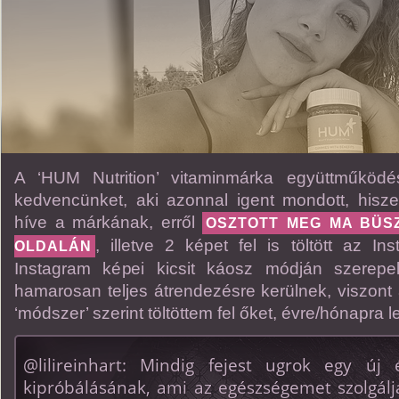
A ‘HUM Nutrition’ vitaminmárka együttműködé
kedvencünket, aki azonnal igent mondott, hisze
híve a márkának, erről
OSZTOTT MEG MA BÜS
, illetve 2 képet fel is töltött az Ins
OLDALÁN
Instagram képei kicsit káosz módján szerepe
hamarosan teljes átrendezésre kerülnek, viszont 
‘módszer’ szerint töltöttem fel őket, évre/hónapra 
@lilireinhart: Mindig fejest ugrok egy ú
kipróbálásának, ami az egészségemet szolgál