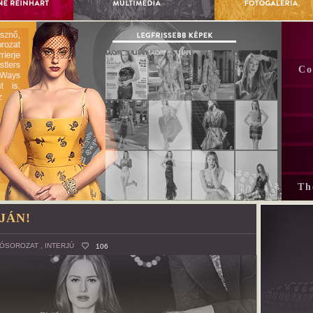
Co
Th
JÁN!
ÓSOROZAT
,
INTERJÚ
106