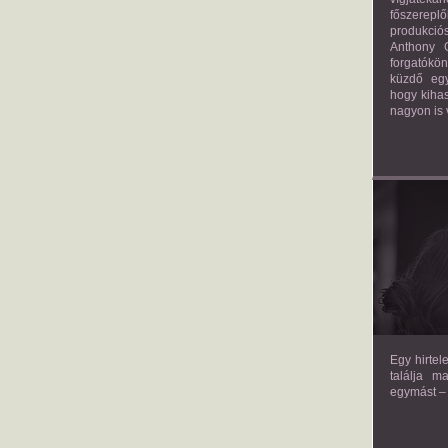
főszerepl
produkciós
Anthony G
forgatókö
küzdő egy
hogy kihas
nagyon is 
TH
Egy hirtel
találja m
egymást – 