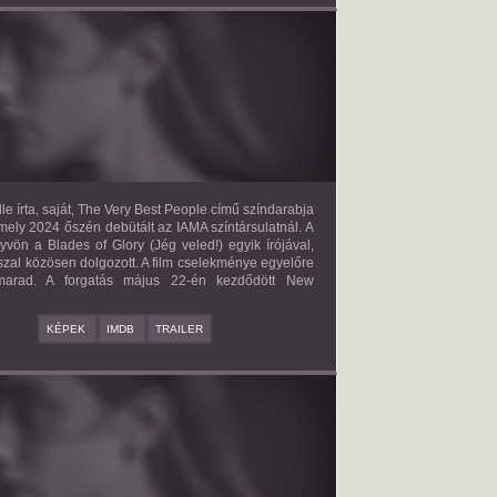
E VERY BEST PEOPLE
2027?
ISMERETLEN SZEREP
le írta, saját, The Very Best People című színdarabja
mely 2024 őszén debütált az IAMA színtársulatnál. A
yvön a Blades of Glory (Jég veled!) egyik írójával,
zal közösen dolgozott. A film cselekménye egyelőre
 marad. A forgatás május 22-én kezdődött New
KÉPEK
IMDB
TRAILER
BAD BOY
2027?
ISMERETLEN SZEREP