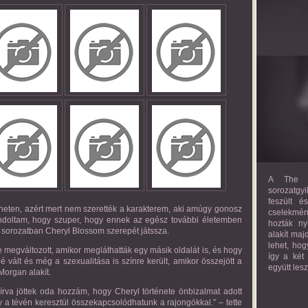
A The M
sorozatgyi
feszült é
neten, azért mert nem szerették a karakterem, aki amúgy gonosz
cselekmény
gondoltam, hogy szuper, hogy ennek az egész további életemben
hozták ny
a sorozatban Cheryl Blossom szerepét játssza.
alakít maj
lehet, hog
egváltozott, amikor megláthatták egy másik oldalát is, és hogy
így a két
 vált és még a szexualitása is színre került, amikor összejött a
együtt les
Morgan alakít.
sírva jöttek oda hozzám, hogy Cheryl története önbizalmat adott
 a tévén keresztül összekapcsolódhatunk a rajongókkal.” – tette