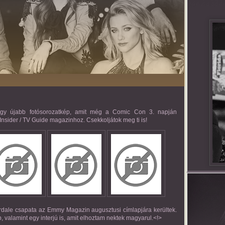
t egy újabb fotósorozatkép, amit még a Comic Con 3. napján
V Insider / TV Guide magazinhoz. Csekkoljátok meg ti is!
verdale csapata az Emmy Magazin augusztusi címlapjára kerültek.
, valamint egy interjú is, amit elhoztam nektek magyarul.<!>