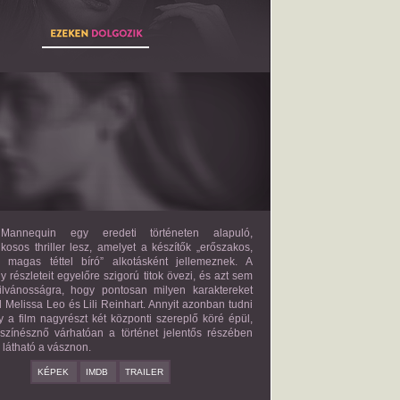
THE MANNEQUIN
2027?
ISMERETLEN SZEREP
annequin egy eredeti történeten alapuló,
lkosos thriller lesz, amelyet a készítők „erőszakos,
s magas téttel bíró” alkotásként jellemeznek. A
 részleteit egyelőre szigorú titok övezi, és azt sem
ilvánosságra, hogy pontosan milyen karaktereket
d Melissa Leo és Lili Reinhart. Annyit azonban tudni
y a film nagyrészt két központi szereplő köré épül,
 színésznő várhatóan a történet jelentős részében
z látható a vásznon.
KÉPEK
IMDB
TRAILER