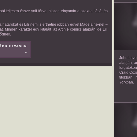
ból teljesen össze volt törve, hiszen elnyomta a szexualitását és
TH
k a határokat és Lili nem is érthetne jobban egyet Madelaine-nel –
at. Minden karakter egy kitalált az Archie comics alapján, de Lili
lődnek.
ÁBB OLVASOM
»
John Lavel
alapján, a
forgatókön
Craig Coxs
titokban
Yorkban.