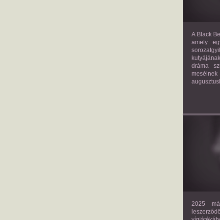
A Black Be
amely eg
sorozatgy
kutyájána
dráma szü
mesélnek
augusztus
2025 már
leszerző
vígjáték