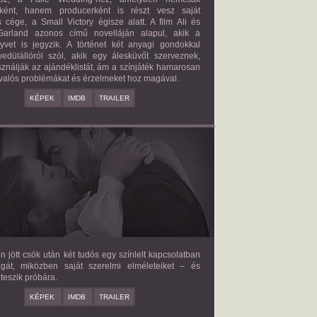
őként, hanem producerként is részt vesz saját
 cége, a Small Victory égisze alatt. A film Ali és
arland azonos című novelláján alapul, akik a
nyvet is jegyzik. A történet két anyagi gondokkal
edülállóról szól, akik egy álesküvőt szerveznek,
ználják az ajándéklistát, ám a színjáték hamarosan
valós problémákat és érzelmeket hoz magával.
KÉPEK
IMDB
TRAILER
E LOVE HYPOTHESIS
2026/09/23
OLIVE SMITH
en jött csók után két tudós egy színlelt kapcsolatban
agát, miközben saját szerelmi elméleteiket – és
teszik próbára.
KÉPEK
IMDB
TRAILER