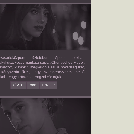
FORBIDDEN FRUITS
2026/03/27
APPLE
ásárlóközpont üzletében Apple titokban
kultuszt vezet munkatársaival, Cherryvel és Figgel.
almazott, Pumpkin megkérdőjelezi a nővériségüket,
 kényszeríti őket, hogy szembenézzenek belső
kel – vagy erőszakos végzet vár rájuk.
KÉPEK
IMDB
TRAILER
ERICAN SWEATSHOP
2025/09/19
DAISY MORIARTY