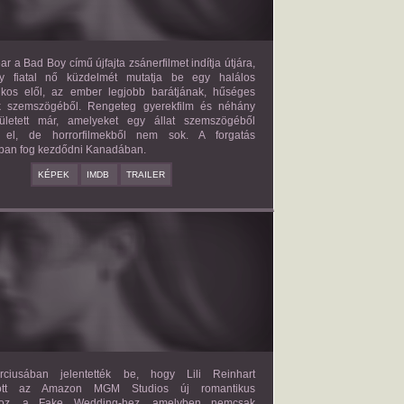
ar a Bad Boy című újfajta zsánerfilmet indítja útjára,
y fiatal nő küzdelmét mutatja be egy halálos
ilkos elől, az ember legjobb barátjának, hűséges
k szemszögéből. Rengeteg gyerekfilm és néhány
letett már, amelyeket egy állat szemszögéből
 el, de horrorfilmekből nem sok. A forgatás
ban fog kezdődni Kanadában.
KÉPEK
IMDB
TRAILER
FAKE WEDDING
2027?
ISMERETLEN SZEREP
ciusában jelentették be, hogy Lili Reinhart
dött az Amazon MGM Studios új romantikus
ához, a Fake Wedding-hez, amelyben nemcsak