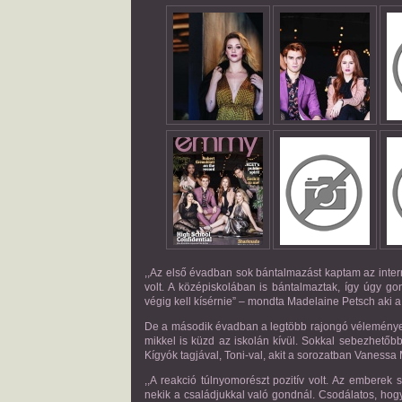
,,Az első évadban sok bántalmazást kaptam az inter
volt. A középiskolában is bántalmaztak, így úgy 
végig kell kísérnie” – mondta Madelaine Petsch aki 
De a második évadban a legtöbb rajongó véleménye m
mikkel is küzd az iskolán kívül. Sokkal sebezhetőbbé
Kígyók tagjával, Toni-val, akit a sorozatban Vanessa 
,,A reakció túlnyomorészt pozitív volt. Az emberek 
nekik a családjukkal való gondnál. Csodálatos, hogy