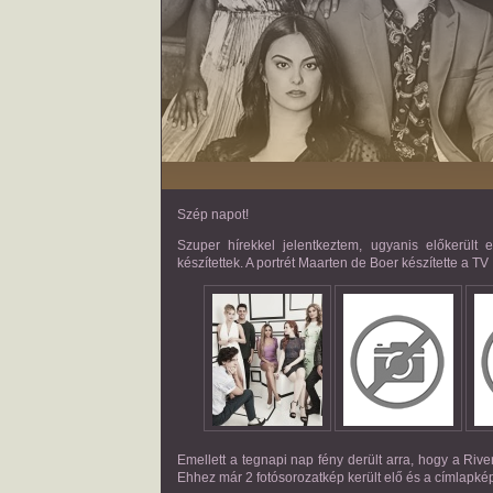
Szép napot!
Szuper hírekkel jelentkeztem, ugyanis előkerül
készítettek. A portrét Maarten de Boer készítette a T
Emellett a tegnapi nap fény derült arra, hogy a Ri
Ehhez már 2 fotósorozatkép került elő és a címlapkép