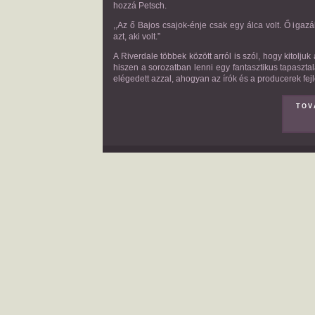
hozzá Petsch.
,,Az ő Bajos csajok-énje csak egy álca volt. Ő igazá
azt, aki volt.”
A Riverdale többek között arról is szól, hogy kitolju
hiszen a sorozatban lenni egy fantasztikus tapasztal
elégedett azzal, ahogyan az írók és a producerek fej
TOV