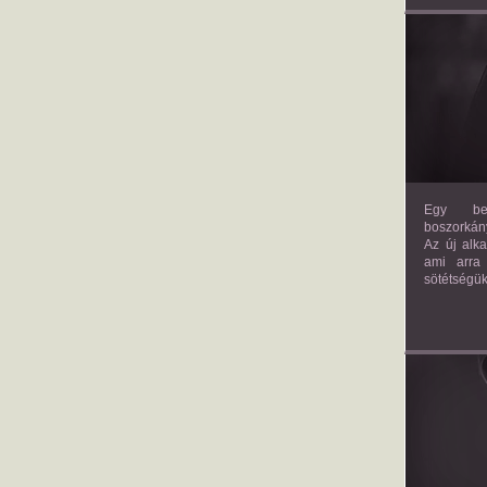
Egy bev
boszorkány
Az új alk
ami arra
sötétségük
AM