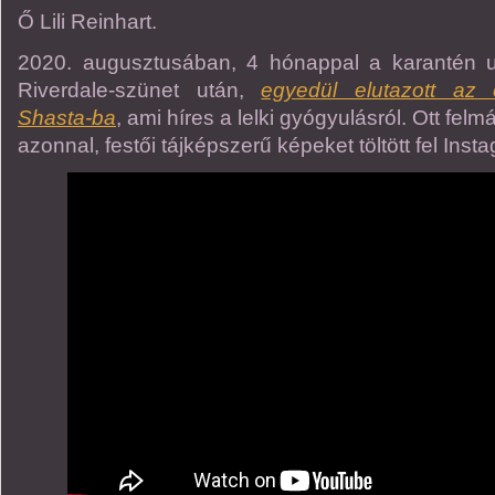
Ő Lili Reinhart.
2020. augusztusában, 4 hónappal a karantén 
Riverdale-szünet után,
egyedül elutazott az é
Shasta-ba
, ami híres a lelki gyógyulásról. Ott felm
azonnal, festői tájképszerű képeket töltött fel Inst