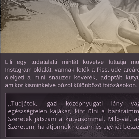
Lili egy tudatalatti mintát követve futtatja
Instagram oldalát: vannak fotók a friss, üde arc
ölelgeti a mini snauzer keverék, adoptált kut
amikor kisminkelve pózol különböző fotózásokon.
,,Tudjátok, igazi középnyugati lány v
egészségtelen kajákat, kint ülni a barátaimm
Szeretek játszani a kutyusommal, Milo-val, a
Szeretem, ha átjönnek hozzám és egy jót beszé