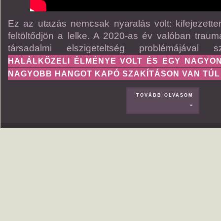
Ez az utazás nemcsak nyaralás volt: kifejezett
feltöltődjön a lelke. A 2020-as év valóban traum
társadalmi elszigeteltség problémájával 
HALÁLKÖZELI ÉLMÉNYE VOLT ÉS EGY NAGYO
NAGYOBB HANGOT KAPÓ SZAKÍTÁSON VAN TÚL
TOVÁBB OLVASOM
»