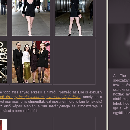
A The M
sorozatgyi
feszült é
cselekmény
e több friss anyag érkezik a filmről. Nemrég az
Elle
is exkluzív
hozták ny
otók és egy interjú jelent meg a szereplőgárdával,
amelyben a
alakít maj
ket már máshol is elmondták, ezt most nem fordítottam le nektek.)
lehet, hog
z első képek alapján a film látványvilága és atmoszférája is
így a két
kozását a bemutató előtt.
együtt les