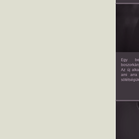
Egy bev
boszorkány
Az új alk
ami arra
sötétségük
AM