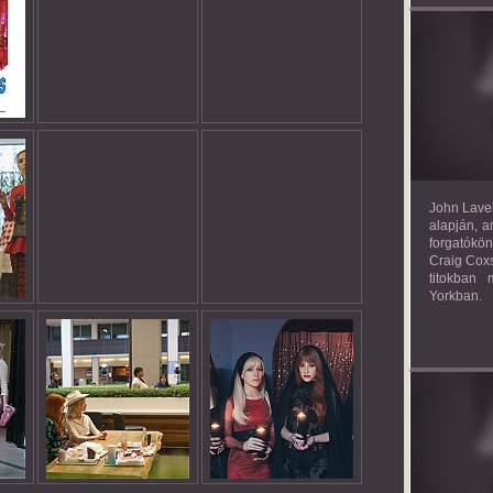
TH
John Lavel
alapján, a
forgatókön
Craig Coxs
titokban
Yorkban.