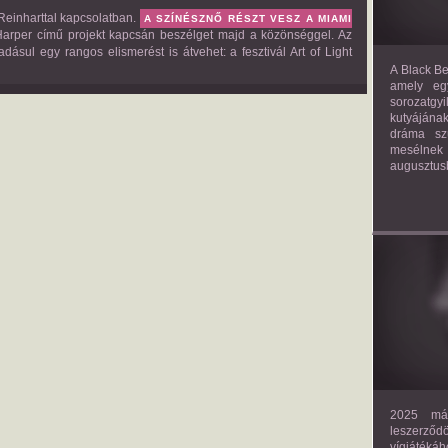
 Reinharttal kapcsolatban.
A SZÍNÉSZNŐ RÉSZT VESZ A
MIAMI
Harper
című projekt kapcsán beszélget majd a közönséggel. Az
adásul egy rangos elismerést is átvehet: a fesztivál Art of Light
A Black Be
amely eg
sorozatgy
kutyájána
dráma szü
mesélnek
augusztus
2025 már
leszerző
vígjáték