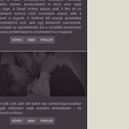
őként, hanem producerként is részt vesz saját
 cége, a Small Victory égisze alatt. A film Ali és
arland azonos című novelláján alapul, akik a
nyvet is jegyzik. A történet két anyagi gondokkal
edülállóról szól, akik egy álesküvőt szerveznek,
ználják az ajándéklistát, ám a színjáték hamarosan
valós problémákat és érzelmeket hoz magával.
KÉPEK
IMDB
TRAILER
E LOVE HYPOTHESIS
2026/09/23
OLIVE SMITH
en jött csók után két tudós egy színlelt kapcsolatban
agát, miközben saját szerelmi elméleteiket – és
teszik próbára.
KÉPEK
IMDB
TRAILER