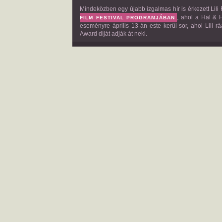
Mindeközben egy újabb izgalmas hír is érkezett Lili
, ahol a
Hal & 
FILM FESTIVAL
PROGRAMJÁBAN
eseményre április 13-án este kerül sor, ahol Lili rá
Award díját adják át neki.