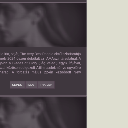
E VERY BEST PEOPLE
2027?
ISMERETLEN SZEREP
le írta, saját, The Very Best People című színdarabja
mely 2024 őszén debütált az IAMA színtársulatnál. A
yvön a Blades of Glory (Jég veled!) egyik írójával,
zal közösen dolgozott. A film cselekménye egyelőre
 marad. A forgatás május 22-én kezdődött New
KÉPEK
IMDB
TRAILER
BAD BOY
2027?
ISMERETLEN SZEREP