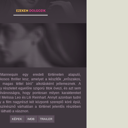
THE MANNEQUIN
2027?
ISMERETLEN SZEREP
annequin egy eredeti történeten alapuló,
lkosos thriller lesz, amelyet a készítők „erőszakos,
s magas téttel bíró” alkotásként jellemeznek. A
 részleteit egyelőre szigorú titok övezi, és azt sem
ilvánosságra, hogy pontosan milyen karaktereket
d Melissa Leo és Lili Reinhart. Annyit azonban tudni
y a film nagyrészt két központi szereplő köré épül,
 színésznő várhatóan a történet jelentős részében
z látható a vásznon.
KÉPEK
IMDB
TRAILER