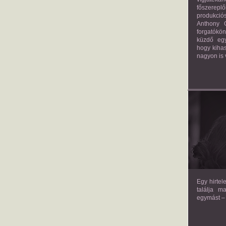
főszerepl
produkciós
Anthony G
forgatókö
küzdő egy
hogy kihas
nagyon is 
TH
Egy hirtel
találja m
egymást – 