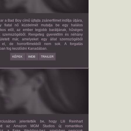
ar a Bad Boy című újfajta zsánerfilmet indítja útjára,
y fiatal nő küzdelmét mutatja be egy halálos
ilkos elől, az ember legjobb barátjának, hűséges
k szemszögéből. Rengeteg gyerekfilm és néhány
letett már, amelyeket egy állat szemszögéből
 el, de horrorfilmekből nem sok. A forgatás
ban fog kezdődni Kanadában.
KÉPEK
IMDB
TRAILER
FAKE WEDDING
2027?
ISMERETLEN SZEREP
ciusában jelentették be, hogy Lili Reinhart
dött az Amazon MGM Studios új romantikus
ához, a Fake Wedding-hez, amelyben nemcsak