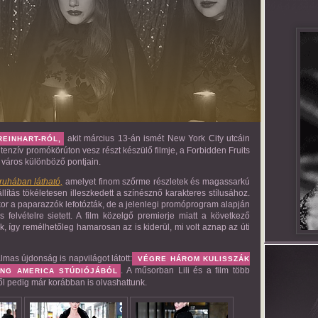
akit március 13-án ismét New York City utcáin
REINHART-RÓL,
ntenzív promókörúton vesz részt készülő filmje, a Forbidden Fruits
a város különböző pontjain.
ruhában látható,
amelyet finom szőrme részletek és magassarkú
eállítás tökéletesen illeszkedett a színésznő karakteres stílusához.
kor a paparazzók lefotózták, de a jelenlegi promóprogram alapján
 felvételre sietett. A film közelgő premierje miatt a következő
 így remélhetőleg hamarosan az is kiderül, mi volt aznap az úti
mas újdonság is napvilágot látott:
VÉGRE HÁROM KULISSZÁK
. A műsorban Lili és a film több
NG AMERICA
STÚDIÓJÁBÓL
iről pedig már korábban is olvashattunk.