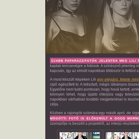
ÚJABB PAPARAZZIFOTÓK JELENTEK MEG LILI 
kaptak lencsevégre a fotósok. A színésznő jelenleg i
kapcsán, így az elmúlt napokban többször is feltűnt 
A most készült képeken Lili
egy elegáns, fekete mini
cipő egészített ki. A letisztult, mégis látványos össz
Egyelőre nem tudni pontosan, hogy hová tartott, ami
könnyen lehet, hogy újabb interjúra vagy televíziós
napokban várhatóan további megjelenései is lesznek,
célja.
Közben a rajongók számára egy másik apró, de izgal
MÖGÖTTI FOTÓ IS ELŐKERÜLT A
GOOD MORNI
szereplője is beszélt a projektről, az interjú részlete