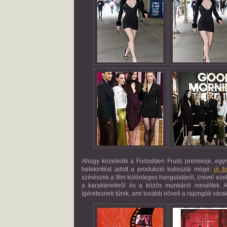
Ahogy közeledik a
Forbidden Fruits
premierje, egyr
betekintést adott a produkció kulisszái mögé:
új f
színészek a film különleges hangulatáról, (mivel eze
a karaktereikről és a közös munkáról meséltek. A
ígéretesnek tűnik, ami tovább növeli a rajongók vára