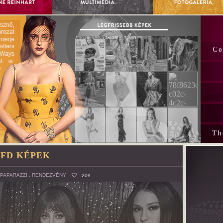
Co
Th
 FD KÉPEK
PAPARAZZI
,
RENDEZVÉNY
209