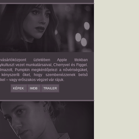
FORBIDDEN FRUITS
2026/03/27
APPLE
ásárlóközpont üzletében Apple titokban
kultuszt vezet munkatársaival, Cherryvel és Figgel.
almazott, Pumpkin megkérdőjelezi a nővériségüket,
 kényszeríti őket, hogy szembenézzenek belső
kel – vagy erőszakos végzet vár rájuk.
KÉPEK
IMDB
TRAILER
ERICAN SWEATSHOP
2025/09/19
DAISY MORIARTY