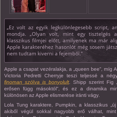
„Ez volt az egyik legkülönlegesebb script, 
mondja. „Olyan volt, mint egy tisztelgés 
klasszikus filmjei előtt, amilyenek ma már al
Apple karakteréhez hasonlót még sosem játs
nem tudtam kiverni a fejemből.”
Apple a csapat vezéralakja, a „queen bee”, míg A
Victoria Pedretti Cherryje teszi teljessé a nég
finoman szólva is bonyolult
. Shipp szerint Fig 
erősen függ másoktól”, és ez a dinamika min
különösen az Apple elismerése iránti vágy.
Lola Tung karaktere, Pumpkin, a klasszikus „új l
akiből végül sokkal nagyobb erő válhat, min