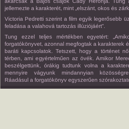
akárcsak a Bajos csajok Cady Heronja. Tung
jellemezte a karakterét, mint „elszánt, okos és zárk
Victoria Pedretti szerint a film egyik legerősebb 
feladása a valahová tartozás illúziójáért”.
Tung ezzel teljes mértékben egyetért: „Amik
forgatókönyvet, azonnal megfogtak a karakterek é
baráti kapcsolatok. Tetszett, hogy a történet n
térben, ami egyértelműen az övék. Amikor Mere
beszélgettünk, órákig tudtunk volna a karaktere
mennyire vágyunk mindannyian közösségre
Ráadásul a forgatókönyv egyszerűen szórakoztató