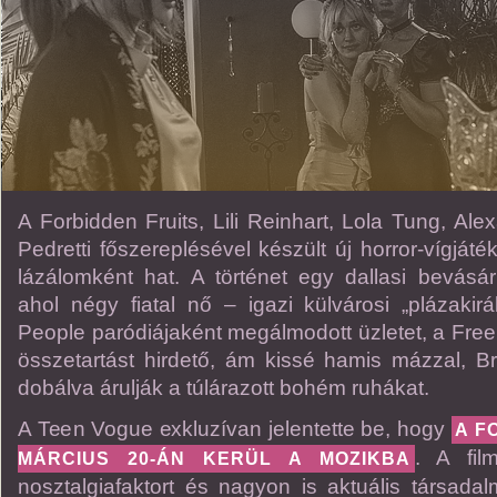
A Forbidden Fruits, Lili Reinhart, Lola Tung, Ale
Pedretti főszereplésével készült új horror-vígjáté
lázálomként hat. A történet egy dallasi bevásár
ahol négy fiatal nő – igazi külvárosi „plázakir
People paródiájaként megálmodott üzletet, a Free
összetartást hirdető, ám kissé hamis mázzal, Br
dobálva árulják a túlárazott bohém ruhákat.
A Teen Vogue exkluzívan jelentette be, hogy
A F
. A fil
MÁRCIUS 20-ÁN KERÜL A MOZIKBA
nosztalgiafaktort és nagyon is aktuális társadalmi