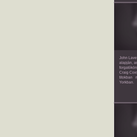
TH
John Lavel
alapján, a
forgatókön
Craig Coxs
titokban
Yorkban.