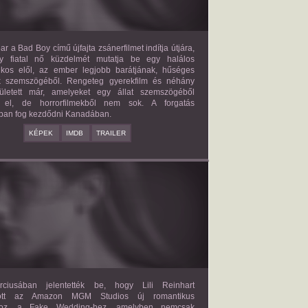
ar a Bad Boy című újfajta zsánerfilmet indítja útjára,
y fiatal nő küzdelmét mutatja be egy halálos
ilkos elől, az ember legjobb barátjának, hűséges
k szemszögéből. Rengeteg gyerekfilm és néhány
letett már, amelyeket egy állat szemszögéből
 el, de horrorfilmekből nem sok. A forgatás
ban fog kezdődni Kanadában.
KÉPEK
IMDB
TRAILER
FAKE WEDDING
2027?
ISMERETLEN SZEREP
ciusában jelentették be, hogy Lili Reinhart
dött az Amazon MGM Studios új romantikus
ához, a Fake Wedding-hez, amelyben nemcsak