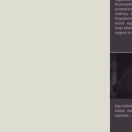
főszerepl
produkciós
Anthony G
forgatókö
küzdő egy
hogy kihas
nagyon is 
TH
Egy hirtel
találja m
egymást – 