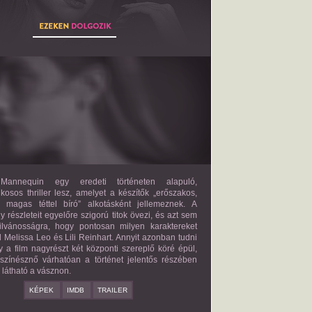
THE MANNEQUIN
2027?
ISMERETLEN SZEREP
annequin egy eredeti történeten alapuló,
lkosos thriller lesz, amelyet a készítők „erőszakos,
s magas téttel bíró” alkotásként jellemeznek. A
 részleteit egyelőre szigorú titok övezi, és azt sem
ilvánosságra, hogy pontosan milyen karaktereket
d Melissa Leo és Lili Reinhart. Annyit azonban tudni
y a film nagyrészt két központi szereplő köré épül,
 színésznő várhatóan a történet jelentős részében
z látható a vásznon.
KÉPEK
IMDB
TRAILER