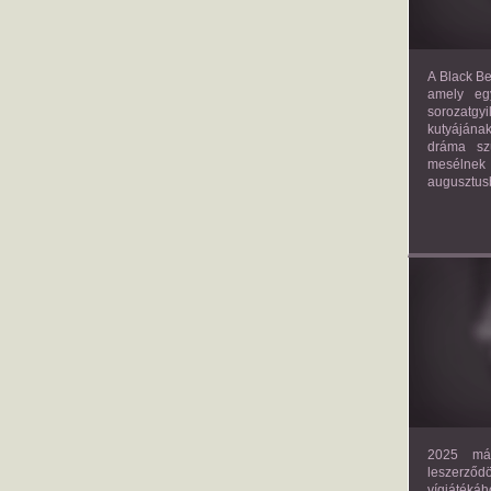
A Black Be
amely eg
sorozatgy
kutyájána
dráma szü
mesélnek
augusztus
2025 már
leszerző
vígjáték