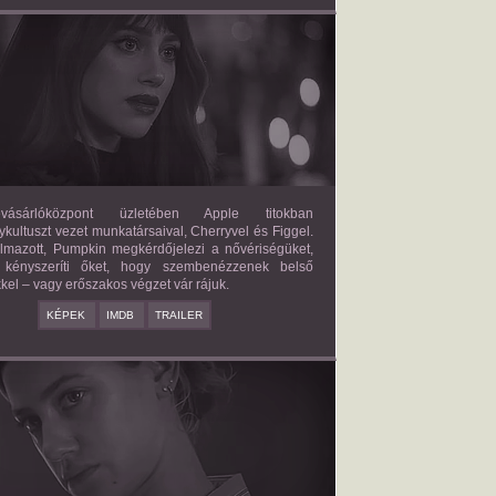
FORBIDDEN FRUITS
2026/03/27
APPLE
ásárlóközpont üzletében Apple titokban
kultuszt vezet munkatársaival, Cherryvel és Figgel.
almazott, Pumpkin megkérdőjelezi a nővériségüket,
 kényszeríti őket, hogy szembenézzenek belső
kel – vagy erőszakos végzet vár rájuk.
KÉPEK
IMDB
TRAILER
ERICAN SWEATSHOP
2025/09/19
DAISY MORIARTY