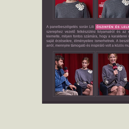
A panelbeszélgetés során Lili
ŐSZINTÉN ÉS LEL
szerephez vezető felkészülési folyamatról és az 
kiemelte, milyen fontos számára, hogy a karakterei
saját érzéseikre, élményeikre ismerhetnek. A beszé
arról, mennyire támogató és inspiráló volt a közös mu