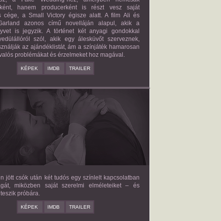
őként, hanem producerként is részt vesz saját
 cége, a Small Victory égisze alatt. A film Ali és
arland azonos című novelláján alapul, akik a
nyvet is jegyzik. A történet két anyagi gondokkal
edülállóról szól, akik egy álesküvőt szerveznek,
ználják az ajándéklistát, ám a színjáték hamarosan
valós problémákat és érzelmeket hoz magával.
KÉPEK
IMDB
TRAILER
E LOVE HYPOTHESIS
2026/09/23
OLIVE SMITH
en jött csók után két tudós egy színlelt kapcsolatban
agát, miközben saját szerelmi elméleteiket – és
teszik próbára.
KÉPEK
IMDB
TRAILER