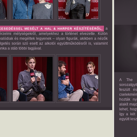
a
KESEDÉSSEL MESÉLT A HAL & HARPER KÉSZÍTÉSÉRŐL,
érzelmi mélységekről, amelyekhez a történet elvezette. Külön
 valódiak és megéltek legyenek – olyan figurák, akikben a nézők
lgetés során szó esett az alkotói együttműködésről is, valamint
nka a stáb többi tagjával.
A The M
sorozatgyi
feszült é
cselekmény
hozták ny
alakít maj
lehet, hog
így a két
együtt les