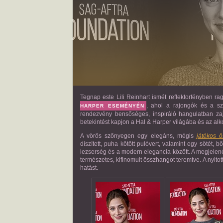
Tegnap este Lili Reinhart ismét reflektorfényben ra
, ahol a rajongók és a sz
HARPER ESEMÉNYÉN
rendezvény bensőséges, inspiráló hangulatban zaj
betekintést kapjon a Hal & Harper világába és az alk
A vörös szőnyegen egy elegáns, mégis
játékos ö
díszített, puha kötött pulóvert, valamint egy sötét,
lezserség és a modern elegancia között. A megjelenés
természetes, kifinomult összhangot teremtve. A nyito
hatást.