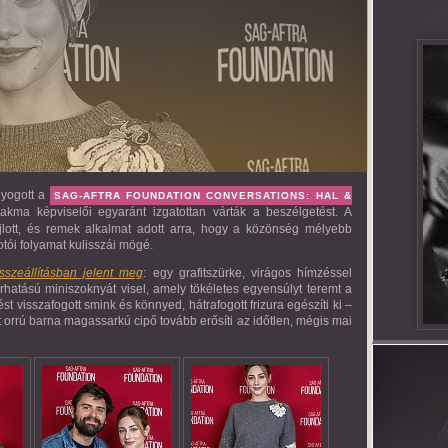
gyogott a
SAG-AFTRA FOUNDATION CONVERSATIONS: HAL &
akma képviselői egyaránt izgatottan várták a beszélgetést. A
lott, és remek alkalmat adott arra, hogy a közönség mélyebb
otói folyamat kulisszái mögé.
sszeállításban jelent meg
: egy grafitszürke, virágos hímzéssel
 bőrhatású miniszoknyát visel, amely tökéletes egyensúlyt teremt a
t visszafogott smink és könnyed, hátrafogott frizura egészíti ki –
tt orrú barna magassarkú cipő tovább erősíti az időtlen, mégis mai