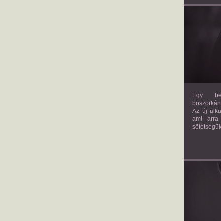
Egy bev
boszorkány
Az új alk
ami arra
sötétségük
AM