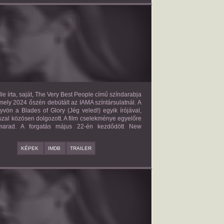
E VERY BEST PEOPLE
2027?
ISMERETLEN SZEREP
le írta, saját, The Very Best People című színdarabja
mely 2024 őszén debütált az IAMA színtársulatnál. A
yvön a Blades of Glory (Jég veled!) egyik írójával,
zal közösen dolgozott. A film cselekménye egyelőre
 marad. A forgatás május 22-én kezdődött New
KÉPEK
IMDB
TRAILER
BAD BOY
2027?
ISMERETLEN SZEREP