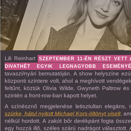
Lili Reinhart
SZEPTEMBER 11-ÉN RÉSZT VETT 
DIVATHÉT EGYIK LEGNAGYOBB ESEMÉNY
tavaszi/nyári bemutatóján. A show helyszíne ezútt
központi színtere volt, ahol a meghívott vendégek
feltűnt, köztük Olivia Wilde, Gwyneth Paltrow és 
szintén a front-row-ban kapott helyet.
A színésznő megjelenése letisztultan elegáns,
szürke, hátul nyitott Michael Kors-öltönyt viselt,
ame
nélkül hordott. A zakót bőr derékpánt fogta össz
egy hozzá illő, széles szárú nadrágot választott. 