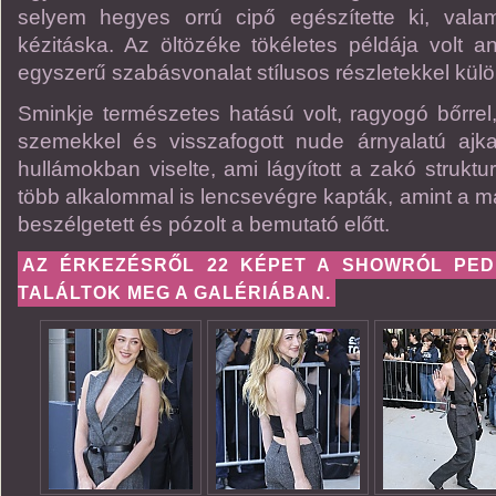
selyem hegyes orrú cipő egészítette ki, vala
kézitáska. Az öltözéke tökéletes példája volt 
egyszerű szabásvonalat stílusos részletekkel külö
Sminkje természetes hatású volt, ragyogó bőrrel
szemekkel és visszafogott nude árnyalatú ajka
hullámokban viselte, ami lágyított a zakó struktu
több alkalommal is lencsevégre kapták, amint a má
beszélgetett és pózolt a bemutató előtt.
AZ ÉRKEZÉSRŐL 22 KÉPET A SHOWRÓL PEDI
TALÁLTOK MEG A GALÉRIÁBAN.