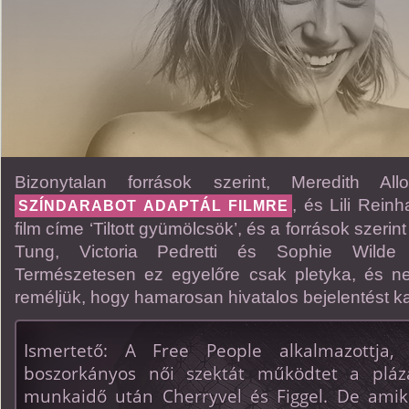
Bizonytalan források szerint, Meredith A
, és Lili Reinh
SZÍNDARABOT ADAPTÁL FILMRE
film címe ‘Tiltott gyümölcsök’, és a források szerint 
Tung, Victoria Pedretti és Sophie Wilde 
Természetesen ez egyelőre csak pletyka, és n
reméljük, hogy hamarosan hivatalos bejelentést k
Ismertető: A Free People alkalmazottja,
boszorkányos női szektát működtet a pláz
munkaidő után Cherryvel és Figgel. De amik