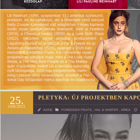
25.
PLETYKA: ÚJ PROJEKTBEN KAPO
JAN/2025
KATIE
FORBIDDEN FRUITS
,
HAL & HARPER
,
HÍREK