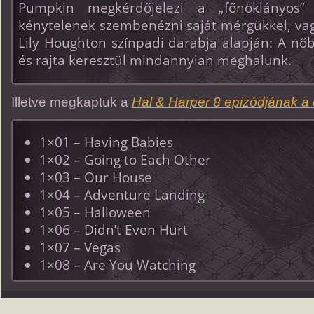
Pumpkin megkérdőjelezi a „főnöklányos”
kénytelenek szembenézni saját mérgükkel, vag
Lily Houghton színpadi darabja alapján: A nőb
és rajta keresztül mindannyian meghalunk.
Illetve megkaptuk a
Hal & Harper 8 epizódjának a 
1×01 – Having Babies
1×02 – Going to Each Other
1×03 – Our House
1×04 – Adventure Landing
1×05 – Halloween
1×06 – Didn’t Even Hurt
1×07 – Vegas
1×08 – Are You Watching