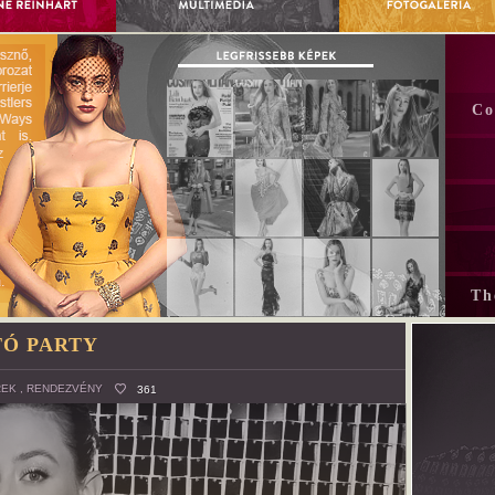
Co
Th
Ó PARTY
REK
,
RENDEZVÉNY
361