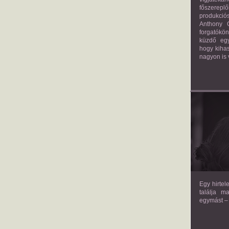
főszerepl
produkciós
Anthony G
forgatókö
küzdő egy
hogy kihas
nagyon is 
TH
Egy hirtel
találja m
egymást – 