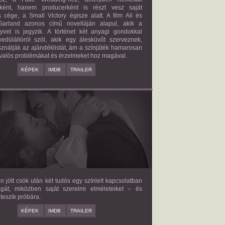
őként, hanem producerként is részt vesz saját
 cége, a Small Victory égisze alatt. A film Ali és
arland azonos című novelláján alapul, akik a
nyvet is jegyzik. A történet két anyagi gondokkal
edülállóról szól, akik egy álesküvőt szerveznek,
ználják az ajándéklistát, ám a színjáték hamarosan
valós problémákat és érzelmeket hoz magával.
KÉPEK
IMDB
TRAILER
E LOVE HYPOTHESIS
2026/09/23
OLIVE SMITH
en jött csók után két tudós egy színlelt kapcsolatban
agát, miközben saját szerelmi elméleteiket – és
teszik próbára.
KÉPEK
IMDB
TRAILER