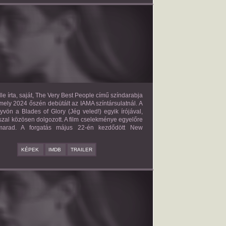
E VERY BEST PEOPLE
2027?
ISMERETLEN SZEREP
le írta, saját, The Very Best People című színdarabja
mely 2024 őszén debütált az IAMA színtársulatnál. A
yvön a Blades of Glory (Jég veled!) egyik írójával,
zal közösen dolgozott. A film cselekménye egyelőre
 marad. A forgatás május 22-én kezdődött New
KÉPEK
IMDB
TRAILER
BAD BOY
2027?
ISMERETLEN SZEREP