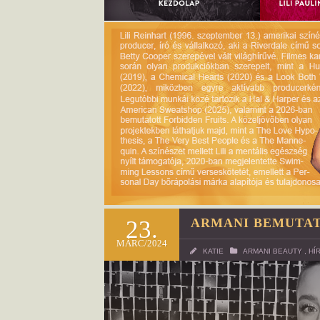
23.
ARMANI BEMUTAT
MÁRC/2024
KATIE
ARMANI BEAUTY
,
HÍ