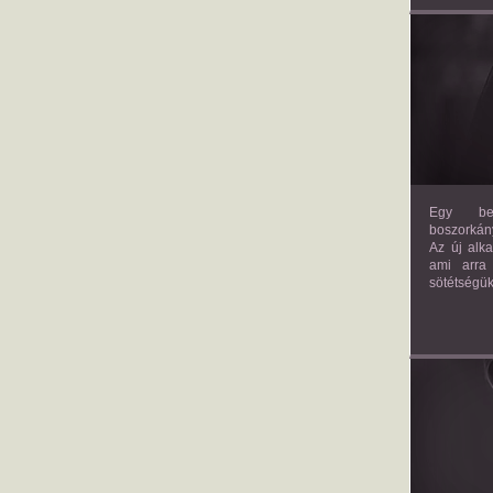
Egy bev
boszorkány
Az új alk
ami arra
sötétségük
AM