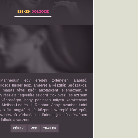
THE MANNEQUIN
2027?
ISMERETLEN SZEREP
annequin egy eredeti történeten alapuló,
lkosos thriller lesz, amelyet a készítők „erőszakos,
s magas téttel bíró” alkotásként jellemeznek. A
 részleteit egyelőre szigorú titok övezi, és azt sem
ilvánosságra, hogy pontosan milyen karaktereket
d Melissa Leo és Lili Reinhart. Annyit azonban tudni
y a film nagyrészt két központi szereplő köré épül,
 színésznő várhatóan a történet jelentős részében
z látható a vásznon.
KÉPEK
IMDB
TRAILER