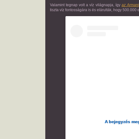
Valamint tegnap volt a víz világnapja, így
az Armani
tiszta víz fontosságára is és elárulták, hogy 500.00
A bejegyzés meg