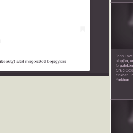
TH
John Lavel
eauty) által megosztott bejegyzés
alapján, a
forgatókön
Craig Coxs
titokban
Yorkban.