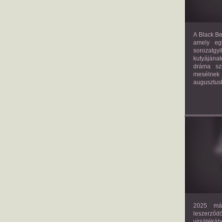
A Black Be
amely eg
sorozatgy
kutyájána
dráma szü
mesélnek
augusztus
2025 már
leszerző
vígjáték