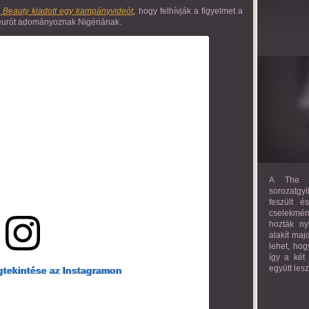
 Beauty kiadott egy kampányvideót
, hogy felhívják a figyelmet a
0 eurót adományoznak Nigériának.
A The M
sorozatgyi
feszült é
cselekmény
hozták ny
alakít maj
lehet, hog
így a két
együtt les
tekintése az Instagramon