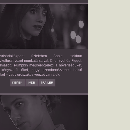
FORBIDDEN FRUITS
2026/03/27
APPLE
ásárlóközpont üzletében Apple titokban
kultuszt vezet munkatársaival, Cherryvel és Figgel.
almazott, Pumpkin megkérdőjelezi a nővériségüket,
 kényszeríti őket, hogy szembenézzenek belső
kel – vagy erőszakos végzet vár rájuk.
KÉPEK
IMDB
TRAILER
ERICAN SWEATSHOP
2025/09/19
DAISY MORIARTY