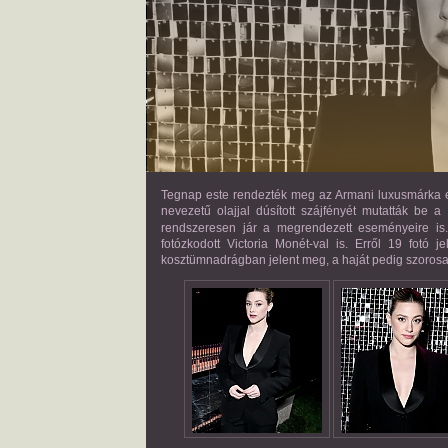
Tegnap este rendezték meg az Armani luxusmárka e
nevezetű olajjal dúsított szájfényét mutatták be 
rendszeresen jár a megrendezett eseményeire is.
fotózkodott Victoria Monét-val is. Erről 19 fotó 
kosztümnadrágban jelent meg, a haját pedig szorosa