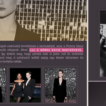
gyik vadonatúj termékének a bemutatóját, azaz a Prisma Glass
a szűk rétegnek. Mivel
LILI A MÁRKA EGYIK NAGYKÖVETE,
 Így történt meg, hogy péntek este is jelen volt és örömmel
jelent meg. A színésznő tetőtől talpig egy fekete blézerben és
n kontyba rakták.