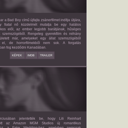
ar a Bad Boy című újfajta zsánerfilmet indítja útjára,
y fiatal nő küzdelmét mutatja be egy halálos
ilkos elől, az ember legjobb barátjának, hűséges
k szemszögéből. Rengeteg gyerekfilm és néhány
letett már, amelyeket egy állat szemszögéből
 el, de horrorfilmekből nem sok. A forgatás
ban fog kezdődni Kanadában.
KÉPEK
IMDB
TRAILER
FAKE WEDDING
2027?
ISMERETLEN SZEREP
ciusában jelentették be, hogy Lili Reinhart
dött az Amazon MGM Studios új romantikus
ához, a Fake Wedding-hez, amelyben nemcsak