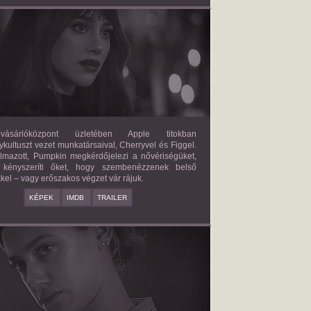
FORBIDDEN FRUITS
2026/03/27
APPLE
ásárlóközpont üzletében Apple titokban
kultuszt vezet munkatársaival, Cherryvel és Figgel.
almazott, Pumpkin megkérdőjelezi a nővériségüket,
 kényszeríti őket, hogy szembenézzenek belső
kel – vagy erőszakos végzet vár rájuk.
KÉPEK
IMDB
TRAILER
ERICAN SWEATSHOP
2025/09/19
DAISY MORIARTY