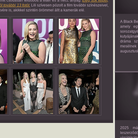
amit csodásan feldobott a flitter és a necc anyag.
Elég sok képet,
l további 13 fotót.
Lili szívesen pózolt a film további színészeivel,
vére is, akikkel szintén örömmel állt a kamerák elé.
A Black Be
amely eg
sorozatgy
kutyájána
dráma szü
mesélnek
augusztus
2025 már
leszerző
vígjáték