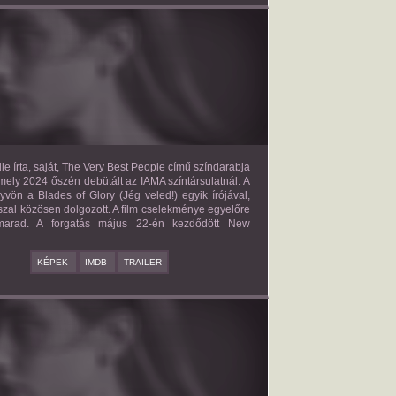
E VERY BEST PEOPLE
2027?
ISMERETLEN SZEREP
le írta, saját, The Very Best People című színdarabja
mely 2024 őszén debütált az IAMA színtársulatnál. A
yvön a Blades of Glory (Jég veled!) egyik írójával,
zal közösen dolgozott. A film cselekménye egyelőre
 marad. A forgatás május 22-én kezdődött New
KÉPEK
IMDB
TRAILER
BAD BOY
2027?
ISMERETLEN SZEREP