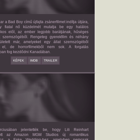
ar a Bad Boy című újfajta zsánerfilmet indítja útjára,
y fiatal nő küzdelmét mutatja be egy halálos
ilkos elől, az ember legjobb barátjának, hűséges
k szemszögéből. Rengeteg gyerekfilm és néhány
letett már, amelyeket egy állat szemszögéből
 el, de horrorfilmekből nem sok. A forgatás
ban fog kezdődni Kanadában.
KÉPEK
IMDB
TRAILER
FAKE WEDDING
2027?
ISMERETLEN SZEREP
ciusában jelentették be, hogy Lili Reinhart
dött az Amazon MGM Studios új romantikus
ához, a Fake Wedding-hez, amelyben nemcsak