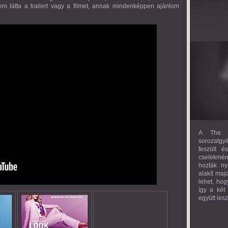
em látta a trailert vagy a filmet, annak mindenképpen ajánlom
A The M
sorozatgyi
feszült é
cselekmény
hozták ny
alakít maj
lehet, hog
így a két
együtt les