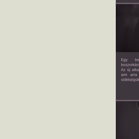
Egy bev
boszorkány
Az új alk
ami arra
sötétségük
AM