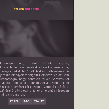
THE MANNEQUIN
2027?
ISMERETLEN SZEREP
annequin egy eredeti történeten alapuló,
lkosos thriller lesz, amelyet a készítők „erőszakos,
s magas téttel bíró” alkotásként jellemeznek. A
 részleteit egyelőre szigorú titok övezi, és azt sem
ilvánosságra, hogy pontosan milyen karaktereket
d Melissa Leo és Lili Reinhart. Annyit azonban tudni
y a film nagyrészt két központi szereplő köré épül,
 színésznő várhatóan a történet jelentős részében
z látható a vásznon.
KÉPEK
IMDB
TRAILER