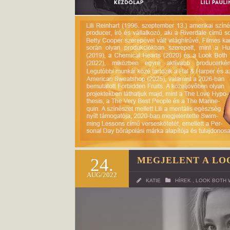
24.
MEGJELENT A LO
AUG/2022
KATIE
HÍREK
,
LOOK BOTH 