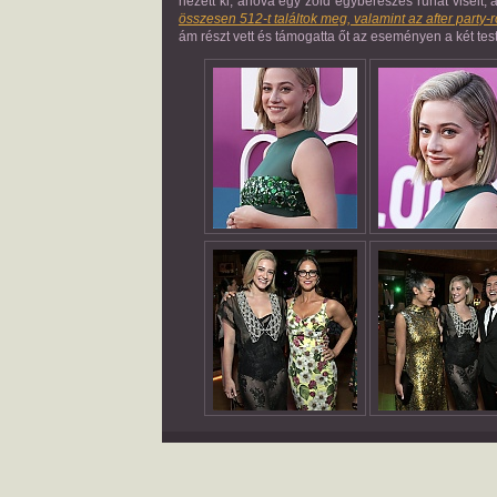
nézett ki, ahová egy zöld egyberészes ruhát viselt, 
összesen 512-t találtok meg, valamint az after party-ró
ám részt vett és támogatta őt az eseményen a két test