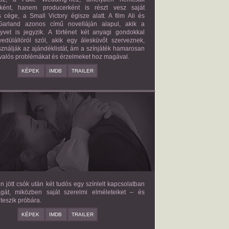
őként, hanem producerként is részt vesz saját
 cége, a Small Victory égisze alatt. A film Ali és
arland azonos című novelláján alapul, akik a
nyvet is jegyzik. A történet két anyagi gondokkal
edülállóról szól, akik egy álesküvőt szerveznek,
ználják az ajándéklistát, ám a színjáték hamarosan
valós problémákat és érzelmeket hoz magával.
KÉPEK
IMDB
TRAILER
E LOVE HYPOTHESIS
2026/09/23
OLIVE SMITH
en jött csók után két tudós egy színlelt kapcsolatban
agát, miközben saját szerelmi elméleteiket – és
teszik próbára.
KÉPEK
IMDB
TRAILER