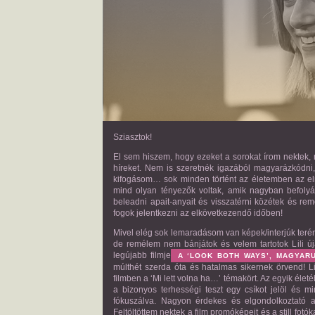
Sziasztok!
El sem hiszem, hogy ezeket a sorokat írom nektek,
híreket. Nem is szeretnék igazából magyarázkódni
kifogásom… sok minden történt az életemben az elm
mind olyan tényezők voltak, amik nagyban befolyás
beleadni apait-anyait és visszatérni közétek és rem
fogok jelentkezni az elkövetkezendő időben!
Mivel elég sok lemaradásom van képek/interjúk terén, 
de remélem nem bánjátok és velem tartotok Lili ú
legújabb filmje
A ‘LOOK BOTH WAYS’, MAGYARU
múlthét szerda óta és hatalmas sikernek örvend! Li
filmben a ‘Mi lett volna ha…’ témakört. Az egyik élet
a bizonyos terhességi teszt egy csíkot jelöl és 
fókuszálva. Nagyon érdekes és elgondolkoztató a 
Feltöltöttem nektek a film promóképeit és a still fotó