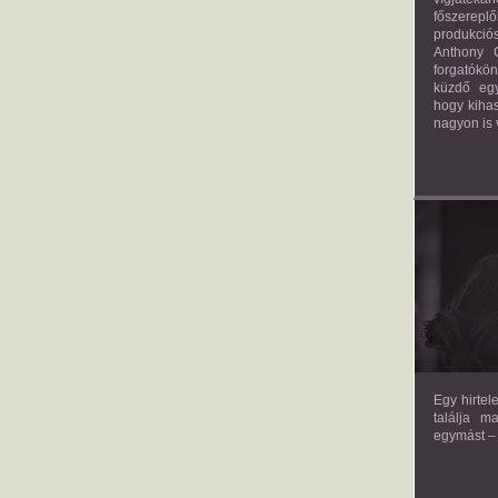
főszerepl
produkciós
Anthony G
forgatókö
küzdő egy
hogy kihas
nagyon is 
TH
Egy hirtel
találja m
egymást – 