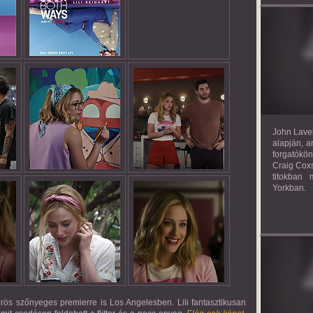
TH
John Lavel
alapján, a
forgatókön
Craig Coxs
titokban
Yorkban.
örös szőnyeges premierre is Los Angelesben. Lili fantasztikusan