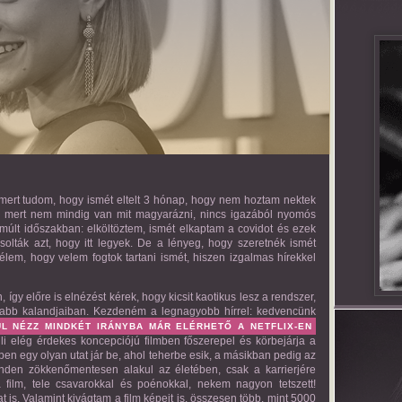
 mert tudom, hogy ismét eltelt 3 hónap, hogy nem hoztam nektek
, mert nem mindig van mit magyarázni, nincs igazából nyomós
últ időszakban: elköltöztem, ismét elkaptam a covidot és ezek
olták azt, hogy itt legyek. De a lényeg, hogy szeretnék ismét
élem, hogy velem fogtok tartani ismét, hiszen izgalmas hírekkel
így előre is elnézést kérek, hogy kicsit kaotikus lesz a rendszer,
jabb kalandjaiban. Kezdeném a legnagyobb hírrel: kedvencünk
L NÉZZ MINDKÉT IRÁNYBA MÁR ELÉRHETŐ A NETFLIX-EN
li elég érdekes koncepciójú filmben főszerepel és körbejárja a
ében egy olyan utat jár be, ahol teherbe esik, a másikban pedig az
minden zökkenőmentesen alakul az életében, csak a karrierjére
film, tele csavarokkal és poénokkal, nekem nagyon tetszett!
kat is. Valamint kivágtam a film képeit is, összesen több, mint 5000