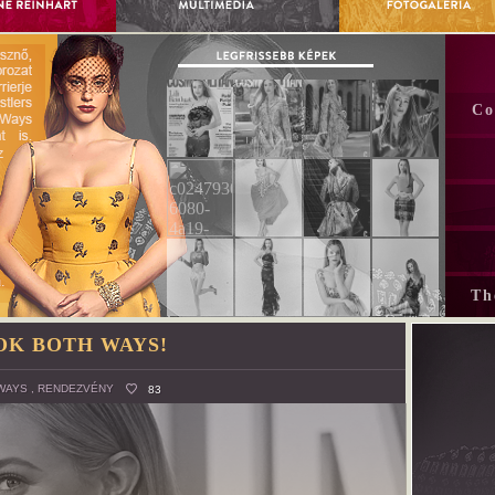
Co
Th
OK BOTH WAYS!
WAYS
,
RENDEZVÉNY
83