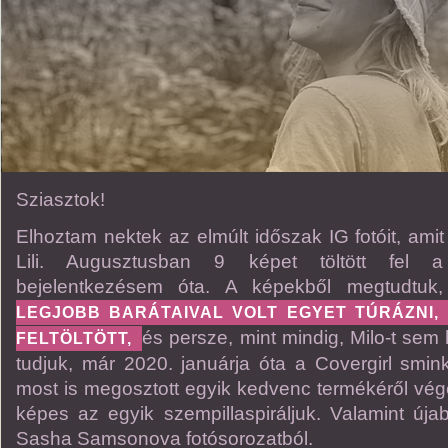
Sziasztok!
Elhoztam nektek az elmúlt időszak IG fotóit, amit 
Lili. Augusztusban 9 képet töltött fel a
bejelentkezésem óta. A képekből megtudtu
LEGJOBB BARÁTAIVAL VOLT EGYET TÚRÁZNI,
és persze, mint mindig, Milo-t sem h
FELTÖLTÖTT,
tudjuk, már 2020. januárja óta a Covergirl smi
most is megosztott egyik kedvenc termékéről vég
képes az egyik szempillaspiráljuk. Valamint újab
Sasha Samsonova fotósorozatból.