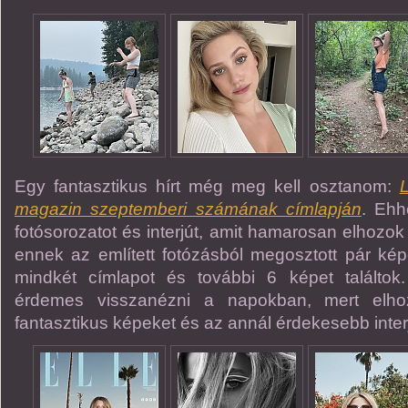
Egy fantasztikus hírt még meg kell osztanom:
L
magazin szeptemberi számának címlapján
. Ehh
fotósorozatot és interjút, amit hamarosan elhozo
ennek az említett fotózásból megosztott pár kép
mindkét címlapot és további 6 képet találtok
érdemes visszanézni a napokban, mert elh
fantasztikus képeket és az annál érdekesebb interj