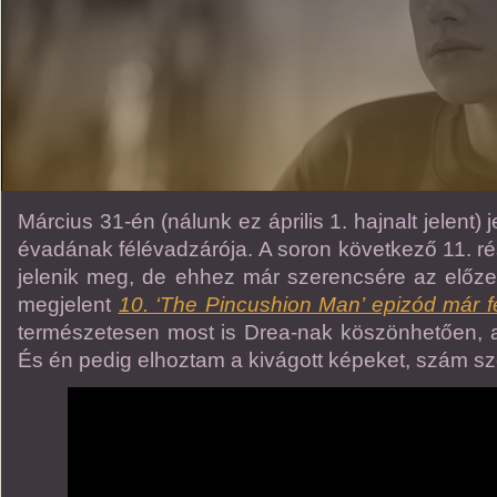
Március 31-én (nálunk ez április 1. hajnalt jelent) 
évadának félévadzárója. A soron következő 11. ré
jelenik meg, de ehhez már szerencsére az előz
megjelent
10. ‘The Pincushion Man’ epizód már fel
természetesen most is Drea-nak köszönhetően, 
És én pedig elhoztam a kivágott képeket, szám sz