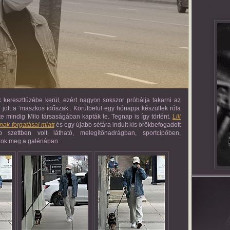
ok kereszttüzébe kerül, ezért nagyon sokszor próbálja takarni az
jött a ‘maszkos időszak’. Körülbelül egy hónapja készültek róla
nte mindig Milo társaságában kapták le. Tegnap is így történt.
Lili
ak forgatásai miatt
és egy újabb sétára indult kis örökbefogadott
 szettben volt látható, melegítőnadrágban, sportcipőben,
tok meg a galériában.