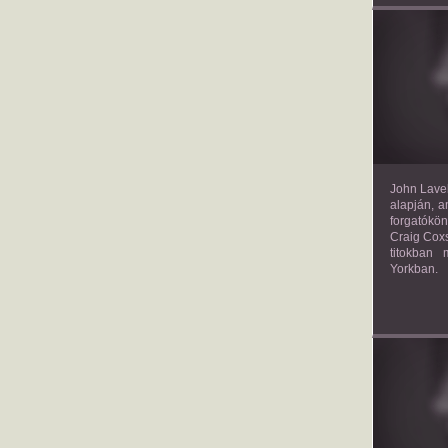
TH
John Lavel
alapján, a
forgatókön
Craig Coxs
titokban
Yorkban.