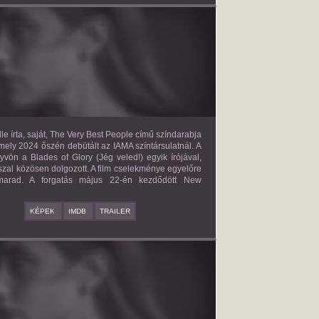
E VERY BEST PEOPLE
2027?
ISMERETLEN SZEREP
le írta, saját, The Very Best People című színdarabja
mely 2024 őszén debütált az IAMA színtársulatnál. A
yvön a Blades of Glory (Jég veled!) egyik írójával,
zal közösen dolgozott. A film cselekménye egyelőre
 marad. A forgatás május 22-én kezdődött New
KÉPEK
IMDB
TRAILER
BAD BOY
2027?
ISMERETLEN SZEREP