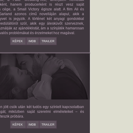
őként, hanem producerként is részt vesz saját
 cége, a Small Victory égisze alatt. A film Ali és
arland azonos című novelláján alapul, akik a
nyvet is jegyzik. A történet két anyagi gondokkal
edülállóról szól, akik egy álesküvőt szerveznek,
ználják az ajándéklistát, ám a színjáték hamarosan
valós problémákat és érzelmeket hoz magával.
KÉPEK
IMDB
TRAILER
E LOVE HYPOTHESIS
2026/09/23
OLIVE SMITH
en jött csók után két tudós egy színlelt kapcsolatban
agát, miközben saját szerelmi elméleteiket – és
teszik próbára.
KÉPEK
IMDB
TRAILER