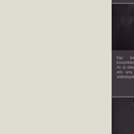
Egy bev
boszorkány
Az új alk
ami arra
sötétségük
AM