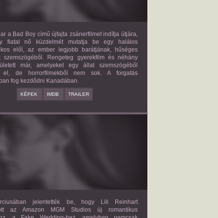
ar a Bad Boy című újfajta zsánerfilmet indítja útjára,
y fiatal nő küzdelmét mutatja be egy halálos
ilkos elől, az ember legjobb barátjának, hűséges
k szemszögéből. Rengeteg gyerekfilm és néhány
letett már, amelyeket egy állat szemszögéből
 el, de horrorfilmekből nem sok. A forgatás
ban fog kezdődni Kanadában.
KÉPEK
IMDB
TRAILER
FAKE WEDDING
2027?
ISMERETLEN SZEREP
ciusában jelentették be, hogy Lili Reinhart
dött az Amazon MGM Studios új romantikus
ához, a Fake Wedding-hez, amelyben nemcsak