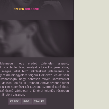
THE MANNEQUIN
2027?
ISMERETLEN SZEREP
annequin egy eredeti történeten alapuló,
lkosos thriller lesz, amelyet a készítők „erőszakos,
s magas téttel bíró” alkotásként jellemeznek. A
 részleteit egyelőre szigorú titok övezi, és azt sem
ilvánosságra, hogy pontosan milyen karaktereket
d Melissa Leo és Lili Reinhart. Annyit azonban tudni
y a film nagyrészt két központi szereplő köré épül,
 színésznő várhatóan a történet jelentős részében
z látható a vásznon.
KÉPEK
IMDB
TRAILER