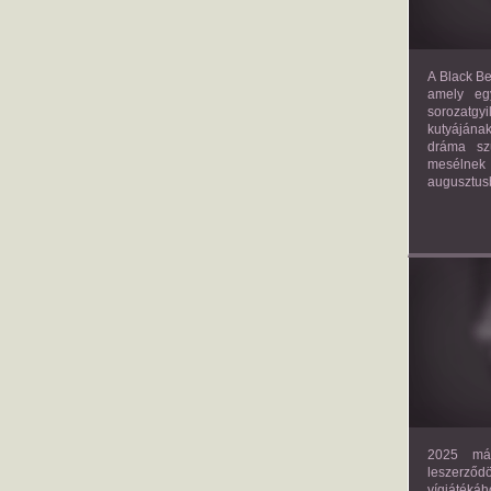
A Black Be
amely eg
sorozatgy
kutyájána
dráma szü
mesélnek
augusztus
2025 már
leszerző
vígjáték