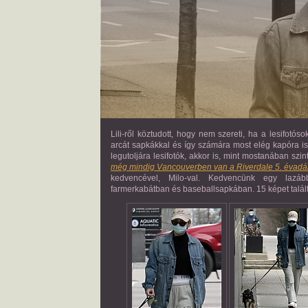
Lili-ről köztudott, hogy nem szereti, ha a lesifotós
arcát sapkákkal és így számára most elég kapóra is 
legutoljára lesifotók, akkor is, mint mostanában szi
még mindig Vancouverben van a Riverdale 5. évadán
kedvencével, Milo-val. Kedvencünk egy lazább
farmerkabátban és baseballsapkában. 15 képet talál