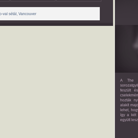
o-val sétál, Vancouver
A The M
sorozatgyi
feszült é
cselekmény
hozták ny
alakít maj
lehet, hog
így a két
együtt les