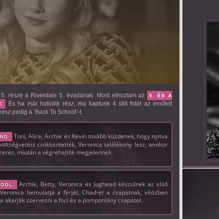
 5. része a Riverdale 5. évadának. Most elhoztam az
5. ÉS A
És ha már hatodik rész, ma kaptunk 4 still fotót az említett
.
rész pedig a ‘Back To School’-t.
Toni, Alice, Archie és Kevin tovább küzdenek, hogy nyitva
ING:
ltségvetést csökkentették, Veronica találékony lesz, amikor
 szerez, miután a végrehajtók megjelennek.
Archie, Betty, Veronica és Jughead készülnek az első
HOOL:
Veronica bemutatja a férjét, Chad-et a csapatnak, eközben
ra akarják szervezni a foci és a pomponlány csapatot.