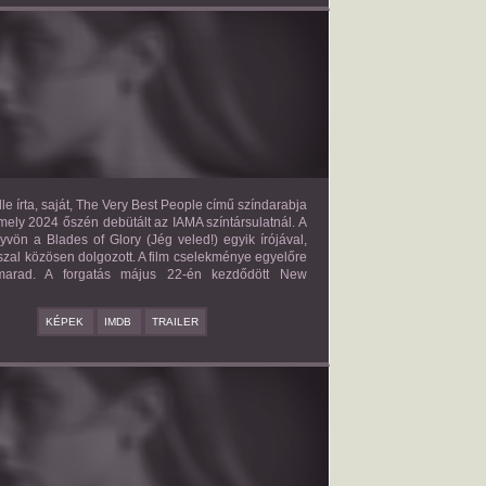
E VERY BEST PEOPLE
2027?
ISMERETLEN SZEREP
le írta, saját, The Very Best People című színdarabja
mely 2024 őszén debütált az IAMA színtársulatnál. A
yvön a Blades of Glory (Jég veled!) egyik írójával,
zal közösen dolgozott. A film cselekménye egyelőre
 marad. A forgatás május 22-én kezdődött New
KÉPEK
IMDB
TRAILER
BAD BOY
2027?
ISMERETLEN SZEREP