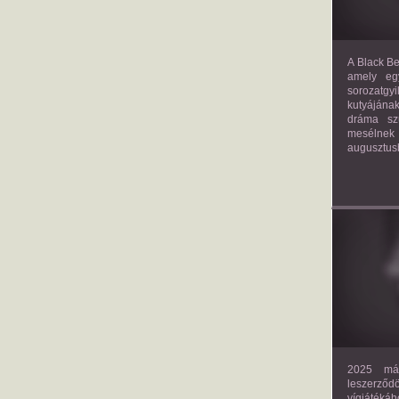
A Black Be
amely eg
sorozatgy
kutyájána
dráma szü
mesélnek
augusztus
2025 már
leszerző
vígjáték