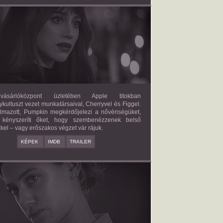
FORBIDDEN FRUITS
2026/03/27
APPLE
ásárlóközpont üzletében Apple titokban
kultuszt vezet munkatársaival, Cherryvel és Figgel.
almazott, Pumpkin megkérdőjelezi a nővériségüket,
 kényszeríti őket, hogy szembenézzenek belső
kel – vagy erőszakos végzet vár rájuk.
KÉPEK
IMDB
TRAILER
ERICAN SWEATSHOP
2025/09/19
DAISY MORIARTY