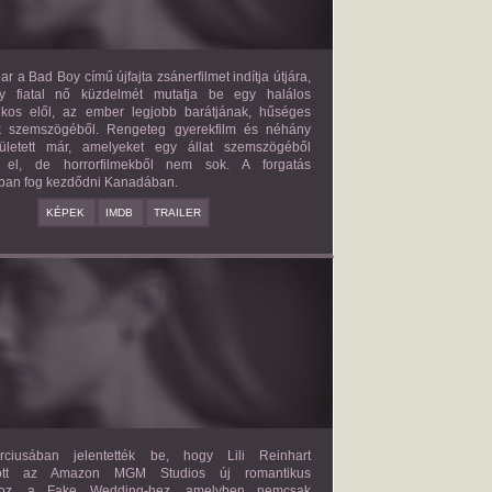
ar a Bad Boy című újfajta zsánerfilmet indítja útjára,
y fiatal nő küzdelmét mutatja be egy halálos
ilkos elől, az ember legjobb barátjának, hűséges
k szemszögéből. Rengeteg gyerekfilm és néhány
letett már, amelyeket egy állat szemszögéből
 el, de horrorfilmekből nem sok. A forgatás
ban fog kezdődni Kanadában.
KÉPEK
IMDB
TRAILER
FAKE WEDDING
2027?
ISMERETLEN SZEREP
ciusában jelentették be, hogy Lili Reinhart
dött az Amazon MGM Studios új romantikus
ához, a Fake Wedding-hez, amelyben nemcsak