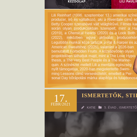
17.
ISMERTETŐK, STI
FEBR/2021
KATIE
5. ÉVAD
,
ISMERTETŐ