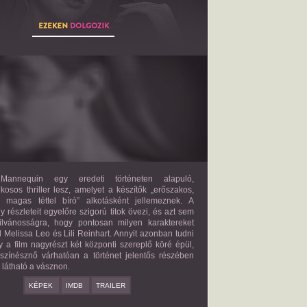
THE MANNEQUIN
2027?
ISMERETLEN SZEREP
annequin egy eredeti történeten alapuló,
lkosos thriller lesz, amelyet a készítők „erőszakos,
s magas téttel bíró” alkotásként jellemeznek. A
 részleteit egyelőre szigorú titok övezi, és azt sem
ilvánosságra, hogy pontosan milyen karaktereket
d Melissa Leo és Lili Reinhart. Annyit azonban tudni
y a film nagyrészt két központi szereplő köré épül,
 színésznő várhatóan a történet jelentős részében
z látható a vásznon.
KÉPEK
IMDB
TRAILER