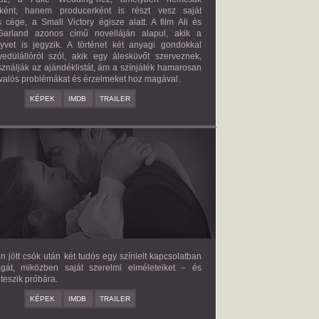
őként, hanem producerként is részt vesz saját
 cége, a Small Victory égisze alatt. A film Ali és
arland azonos című novelláján alapul, akik a
nyvet is jegyzik. A történet két anyagi gondokkal
edülállóról szól, akik egy álesküvőt szerveznek,
ználják az ajándéklistát, ám a színjáték hamarosan
valós problémákat és érzelmeket hoz magával.
KÉPEK
IMDB
TRAILER
E LOVE HYPOTHESIS
2026/09/23
OLIVE SMITH
en jött csók után két tudós egy színlelt kapcsolatban
agát, miközben saját szerelmi elméleteiket – és
teszik próbára.
KÉPEK
IMDB
TRAILER