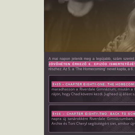
A mai napon jelenik meg a legújabb, szám szerint
JÖVŐHÉTEN ÉRKEZŐ 6. EPIZÓD ISMERTETŐJÉT
részhez. Az 5. a ‘The Homecoming’ nevet kapta, a 6. 
5×05 – CHAPTER EIGHTY-ONE: THE HOMECOM
maradhasson a Riverdale Gimnázium, miután a kö
rájön, hogy Chad követni kezdi. Jughead új állást
5×06 – CHAPTER EIGHTY-TWO: BACK TO SC
napra új tanárokként Riverdale Gimnáziumban. 
Archie és Toni Cheryl segítséégért siet, amikor új