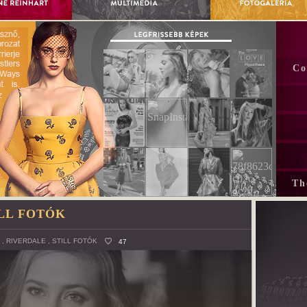
Co
Th
LL FOTÓK
,
RIVERDALE
,
STILL FOTÓK
47