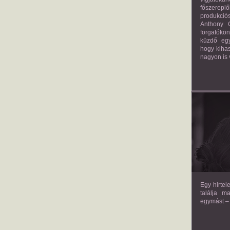
főszerepl
produkciós
Anthony G
forgatókö
küzdő egy
hogy kihas
nagyon is 
TH
Egy hirtel
találja m
egymást – 