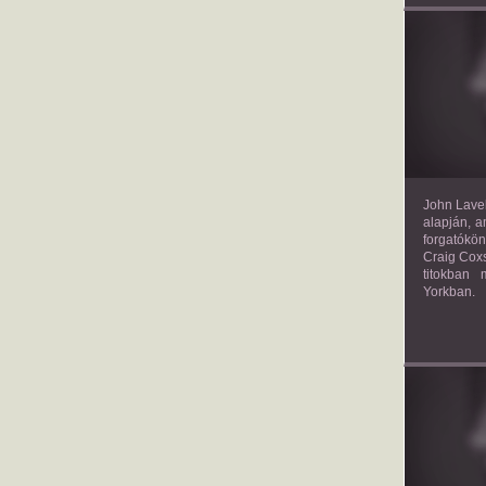
TH
John Lavel
alapján, a
forgatókön
Craig Coxs
titokban
Yorkban.