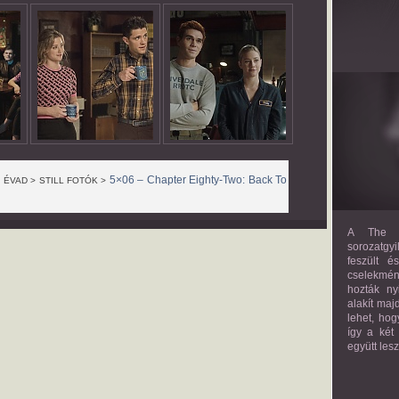
5×06 – Chapter Eighty-Two: Back To
. ÉVAD > STILL FOTÓK >
A The M
sorozatgyi
feszült é
cselekmény
hozták ny
alakít maj
lehet, hog
így a két
együtt les