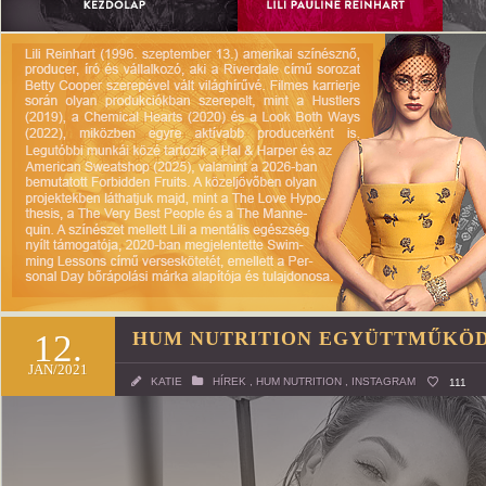
12.
HUM NUTRITION EGYÜTTMŰKÖD
JAN/2021
KATIE
HÍREK
,
HUM NUTRITION
,
INSTAGRAM
111