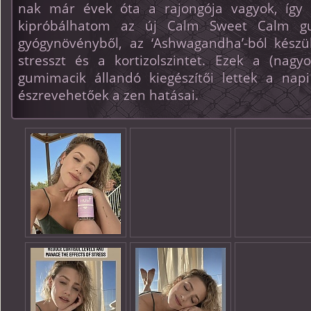
nak már évek óta a rajongója vagyok, így i
kipróbálhatom az új Calm Sweet Calm gu
gyógynövényből, az ‘Ashwagandha’-ból készü
stresszt és a kortizolszintet. Ezek a (na
gumimacik állandó kiegészítői lettek a nap
észrevehetőek a zen hatásai.