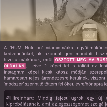
A ‘HUM Nutrition’ vitaminmárka együttműködé
kedvencünket, aki azonnal igent mondott, hisze
híve a márkának, erről
OSZTOTT MEG MA BÜS
, illetve 2 képet fel is töltött az Ins
OLDALÁN
Instagram képei kicsit káosz módján szerepe
hamarosan teljes átrendezésre kerülnek, viszont 
‘módszer’ szerint töltöttem fel őket, évre/hónapra 
@lilireinhart: Mindig fejest ugrok egy ú
kipróbálásának, ami az egészségemet szolgál