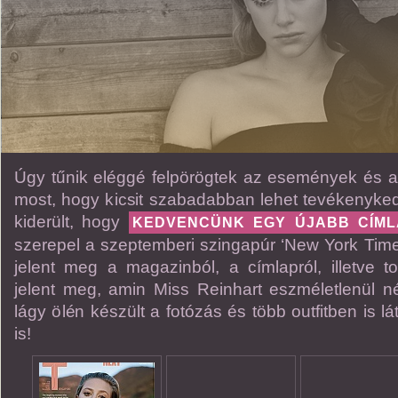
Úgy tűnik eléggé felpörögtek az események és a f
most, hogy kicsit szabadabban lehet tevékenyke
kiderült, hogy
KEDVENCÜNK EGY ÚJABB CÍML
szerepel a szeptemberi szingapúr ‘New York Times
jelent meg a magazinból, a címlapról, illetve t
jelent meg, amin Miss Reinhart eszméletlenül n
lágy ölén készült a fotózás és több outfitben is l
is!