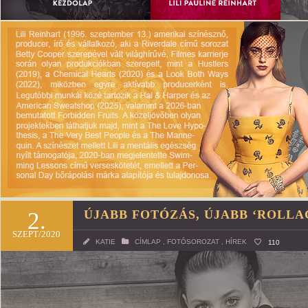
2.
ÚJABB FOTÓZÁS, ÚJABB ‘ROLL
SZEPT/2020
KATIE
CÍMLAP
,
FOTÓSOROZAT
,
HÍREK
110