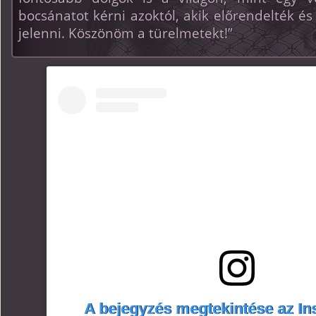
bocsánatot kérni azoktól, akik előrendelték és
jelenni. Köszönöm a türelmetekt!”
A bejegyzés megtekintése az I