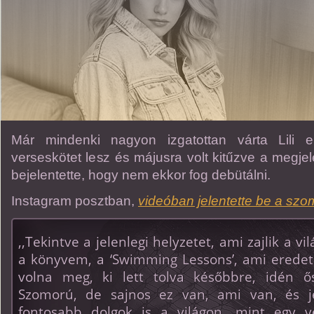
Már mindenki nagyon izgatottan várta Lili 
verseskötet lesz és májusra volt kitűzve a megje
bejelentette, hogy nem ekkor fog debütálni.
Instagram posztban,
videóban jelentette be a szom
,,Tekintve a jelenlegi helyzetet, ami zajlik a 
a könyvem, a ‘Swimming Lessons’, ami eredeti
volna meg, ki lett tolva későbbre, idén ős
Szomorú, de sajnos ez van, ami van, és j
fontosabb dolgok is a világon, mint egy ve