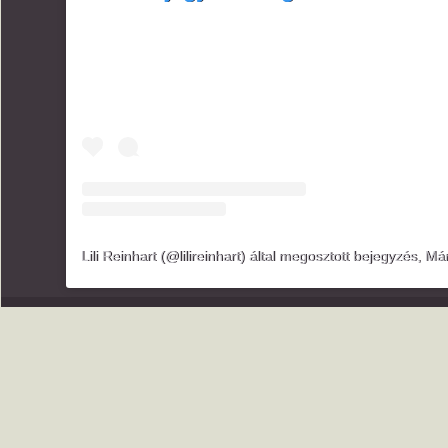
Lili Reinhart (@lilireinhart) által megosztott bejegyzés
,
Márc 21