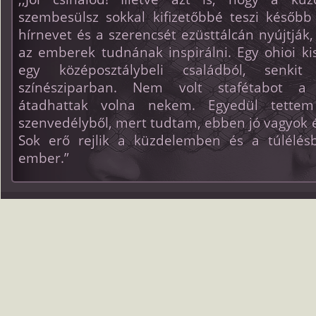
szembesülsz sokkal kifizetőbbé teszi később
hírnevet és a szerencsét ezüsttálcán nyújtják
az emberek tudnának inspirálni. Egy ohioi k
egy középosztálybeli családból, senk
színésziparban. Nem volt stafétabot a
átadhattak volna nekem. Egyedül tettem 
szenvedélyből, mert tudtam, ebben jó vagyok é
Sok erő rejlik a küzdelemben és a túlélésb
ember.”