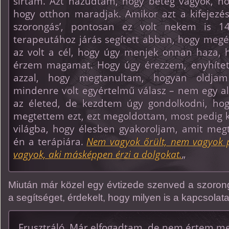
sírtam. Azt hazudtam, hogy beteg vagyok, h
hogy otthon maradjak. Amikor azt a kifejezés
szorongás’, pontosan ez volt nekem is 
terapeutához járás segített abban, hogy megér
az volt a cél, hogy úgy menjek onnan haza, h
érzem magamat. Hogy úgy érezzem, enyhíte
azzal, hogy megtanultam, hogyan oldj
mindenre volt egyértelmű válasz – nem egy al
az életed, de kezdtem úgy gondolkodni, hog
megtettem ezt, ezt megoldottam, most pedig k
világba, hogy élesben gyakoroljam, amit megt
én a terápiára.
Nem vagyok őrült, nem vagyok 
vagyok, aki másképpen érzi a dolgokat.
„
Miután már közel egy évtizede szenved a szorong
a segítséget, érdekelt, hogy milyen is a kapcsolat
,,Frusztráló. Már elfogadtam, de nem értem meg.”