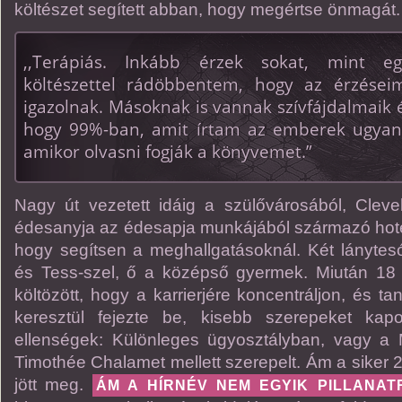
költészet segített abban, hogy megértse önmagát.
,,Terápiás. Inkább érzek sokat, mint e
költészettel rádöbbentem, hogy az érzése
igazolnak. Másoknak is vannak szívfájdalmaik
hogy 99%-ban, amit írtam az emberek ugyanú
amikor olvasni fogják a könyvemet.”
Nagy út vezetett idáig a szülővárosából, Cleve
édesanyja az édesapja munkájából származó hotel
hogy segítsen a meghallgatásoknál. Két lánytesój
és Tess-szel, ő a középső gyermek. Miután 1
költözött, hogy a karrierjére koncentráljon, és ta
keresztül fejezte be, kisebb szerepeket kap
ellenségek: Különleges ügyosztályban, vagy a 
Timothée Chalamet mellett szerepelt. Ám a siker 2
jött meg.
ÁM A HÍRNÉV NEM EGYIK PILLANAT