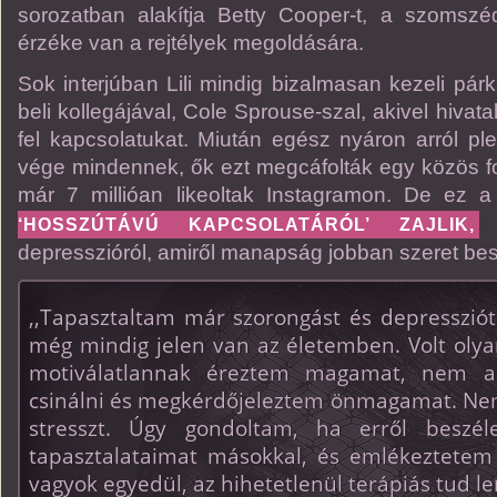
sorozatban alakítja Betty Cooper-t, a szomszédl
érzéke van a rejtélyek megoldására.
Sok interjúban Lili mindig bizalmasan kezeli párk
beli kollegájával, Cole Sprouse-szal, akivel hivata
fel kapcsolatukat. Miután egész nyáron arról plet
vége mindennek, ők ezt megcáfolták egy közös fot
már 7 millióan likeoltak Instagramon. De ez 
a
‘HOSSZÚTÁVÚ KAPCSOLATÁRÓL’ ZAJLIK,
depresszióról, amiről manapság jobban szeret bes
,,Tapasztaltam már szorongást és depresszi
még mindig jelen van az életemben. Volt olya
motiválatlannak éreztem magamat, nem 
csinálni és megkérdőjeleztem önmagamat. Nem
stresszt. Úgy gondoltam, ha erről besz
tapasztalataimat másokkal, és emlékeztet
vagyok egyedül, az hihetetlenül terápiás tud 