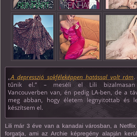
,,
A depresszió sokféleképpen hatással volt rám
.
tűnik el.” – meséli el Lili bizalmasan 
Vancouverben van, én pedig LA-ben, de a tá
meg abban, hogy életem legnyitottab és leg
készítsem el.
Lili már 3 éve van a kanadai városban, a Netflix 
forgatja, ami az Archie képregény alapján ker