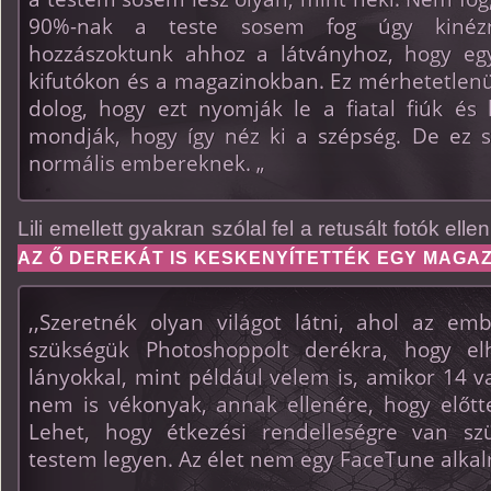
90%-nak a teste sosem fog úgy kinézn
hozzászoktunk ahhoz a látványhoz, hogy egy
kifutókon és a magazinokban. Ez mérhetetlenü
dolog, hogy ezt nyomják le a fiatal fiúk és 
mondják, hogy így néz ki a szépség. De ez s
normális embereknek. „
Lili emellett gyakran szólal fel a retusált fotók ell
AZ Ő DEREKÁT IS KESKENYÍTETTÉK EGY MAGA
,,Szeretnék olyan világot látni, ahol az e
szükségük Photoshoppolt derékra, hogy elh
lányokkal, mint például velem is, amikor 14 
nem is vékonyak, annak ellenére, hogy előtt
Lehet, hogy étkezési rendelleségre van s
testem legyen. Az élet nem egy FaceTune alka