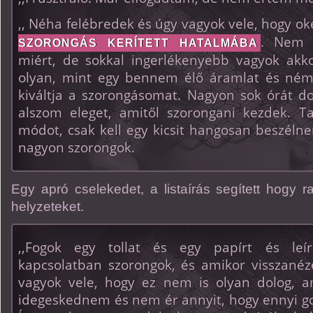
,, Néha felébredek és úgy vagyok vele, hogy ok
. Nem 
SZORONGÁS KERÍTETT HATALMÁBA
miért, de sokkal ingerlékenyebb vagyok akko
olyan, mint egy bennem élő áramlat és némel
kiváltja a szorongásomat. Nagyon sok órát 
alszom eleget, amitől szorongani kezdek. T
módot, csak kell egy kicsit hangosan beszé
nagyon szorongok.
Egy apró cselekedet, a listaírás segített hogy r
helyzeteket.
,,Fogok egy tollat és egy papírt és leí
kapcsolatban szorongok, és amikor visszanéz
vagyok vele, hogy ez nem is olyan dolog, a
idegeskednem és nem ér annyit, hogy ennyi 