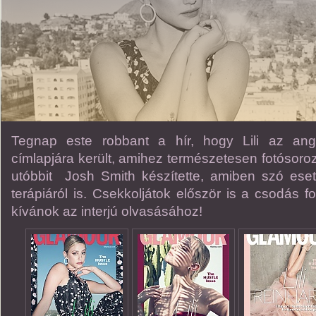
Tegnap este robbant a hír, hogy Lili az an
címlapjára került, amihez természetesen fotósorozat
utóbbit Josh Smith készítette, amiben szó ese
terápiáról is. Csekkoljátok először is a csodás f
kívánok az interjú olvasásához!