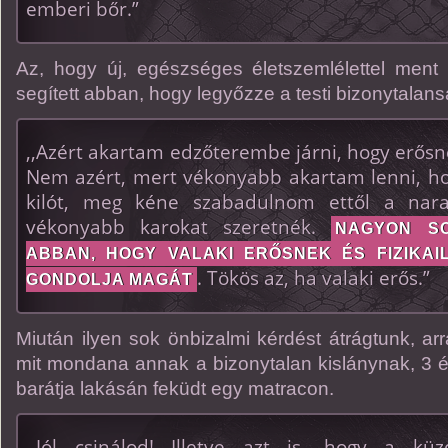
emberi bőr.”
Az, hogy új, egészséges életszemlélettel ment
segített abban, hogy legyőzze a testi bizonytalans
,,Azért akartam edzőterembe járni, hogy erő
Nem azért, mert vékonyabb akartam lenni, h
kilót, meg kéne szabadulnom ettől a nara
vékonyabb karokat szeretnék.
NAGYON SO
ABBAN, HOGY VALAKI ERŐSNEK ÉS FIZIKA
. Tökös az, ha valaki erős.”
GONDOLJA MAGÁT
Miután ilyen sok önbizalmi kérdést átrágtunk, ar
mit mondana annak a bizonytalan kislánynak, 3 év
barátja lakásán feküdt egy matracon.
,,Jól csinálod! Illetve azt is, hogy a k