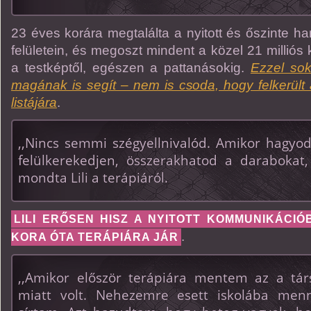
23 éves korára megtalálta a nyitott és őszinte h
felületein, és megoszt mindent a közel 21 milliós
a testképtől, egészen a pattanásokig.
Ezzel sok
magának is segít – nem is csoda, hogy felkerül
listájára
.
,,Nincs semmi szégyellnivalód. Amikor hagyo
felülkerekedjen, összerakhatod a darabokat,
mondta Lili a terápiáról.
LILI ERŐSEN HISZ A NYITOTT KOMMUNIKÁCIÓ
.
KORA ÓTA TERÁPIÁRA JÁR
,,Amikor először terápiára mentem az a tá
miatt volt. Nehezemre esett iskolába men