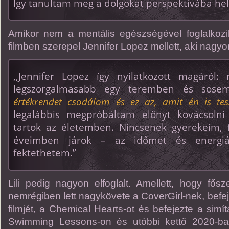
Így tanultam meg a dolgokat perspektívába hel
Amikor nem a mentális egészségével foglalkoz
filmben szerepel Jennifer Lopez mellett, aki nagyon
,,Jennifer Lopez így nyilatkozott magáról
legszorgalmasabb egy teremben és sos
értékrendet csodálom és ez az, amit én is tes
legalábbis megpróbáltam előnyt kovácsolni 
tartok az életemben. Nincsenek gyerekeim, f
éveimben járok – az időmet és energi
fektethetem.”
Lili pedig nagyon elfoglalt. Amellett, hogy fősz
nemrégiben lett nagykövete a CoverGirl-nek, befe
filmjét, a Chemical Hearts-ot és befejezte a simí
Swimming Lessons-on és utóbbi kettő 2020-ban 