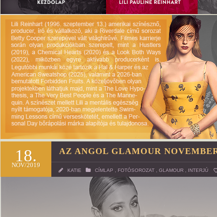
18.
AZ ANGOL GLAMOUR NOVEMBER
NOV/2019
KATIE
CÍMLAP
,
FOTÓSOROZAT
,
GLAMOUR
,
INTERJÚ