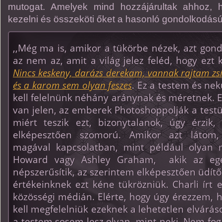
mutogat. Amelyek mind hozzájárultak ahhoz, 
kezelni és összeköti őket a hasonló gondolkodá
,,Még ma is, amikor a tükörbe nézek, azt gon
az nem az, amit a világ jelez feléd, hogy ezt 
Nincs keskeny, darázs derekam, vannak rajtam zs
és a karom sem olyan feszes
. Ez a testem és ne
kell felelnünk néhány aránynak és méretnek. 
van jelen, az emberek Photoshoppolják a testü
miért teszik ezt, bizonytalanok, úgy érzik
elképesztően szomorú. Amikor azt látom, 
magával kapcsolatban, mint például olyan m
Howard vagy Ashley Graham, akik az egész
népszerűsítik, az szerintem elképesztően üdítő
értékeinknek ezt kéne tükrözniük. Charli írt
közösségi médián. Elérte, hogy úgy érezzem,
kell megfelelniük ezeknek a lehetetlen elvárás
a testem sosem lesz olyan, mint neki. Nem fo