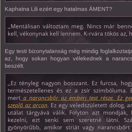
Kaphatna Lili ezért egy hatalmas ÁMENT?
,,Mentálisan változtam meg. Nincs már ben
kell, vékonynak kell lennem. K-rvára tökös az, h
Egy testi bizonytalanság még mindig foglalkoztatja
az, hogy sokan hogyan vélekednek a narancsb
beszélt.
,,Ez tényleg nagyon bosszant. Ez furcsa, hog
természetellenes és ez a zsír szimbóluma. E
mert
a narancsbőr az emberi test része. Ez gen
szeplő az arcon
. Ez egy veledszületett dolog, 
utálat tárgyává válik. Folyton azt mondják, 
kezelni, ezt senki sem szeretné látni. S
gyönyörűbb, amikor striát vagy narancsbőrt l