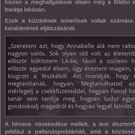
hiszen a meghallgatások idején még a földön 
barátja lakásán.
Ezek a küzdelmek ismerősek voltak számára, 
karakterének eljátszásánál.
,,Szeretem azt, hogy Annabelle alá nem rakt
nagyon valós. Sok olyan idő volt az életem
először költöztem LA-be, távol a szüleim 
először egyedül éltem, úgy éreztem magam, mi
kiugrott a fészkéből. Azt mondják, hogy r
megtanítanák, hogyan. Megtanulhatod az
mérlegelj a csekkfüzeteddel, hogyan fizesd b
tanár sem tanítja meg, hogyan tudsz egye
gondoskodj magadról és hogyan legyél felnőtt. E
A hírneve növekedése mellett, a test diszmorf
például a pattanásproblámáit, amit a közöss