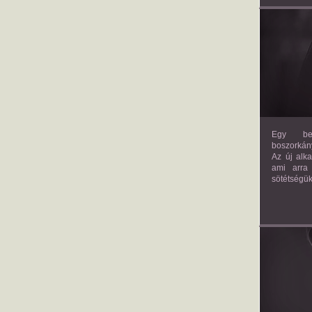
Egy bev
boszorkány
Az új alk
ami arra
sötétségük
AM