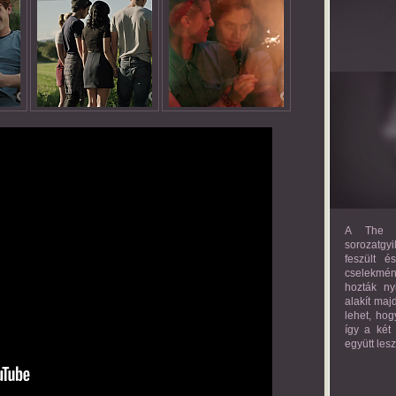
A The M
sorozatgyi
feszült é
cselekmény
hozták ny
alakít maj
lehet, hog
így a két
együtt les