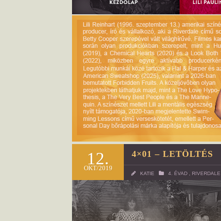
12.
4×01 – LETÖLTÉS
OKT/2019
KATIE
4. ÉVAD
,
RIVERDALE