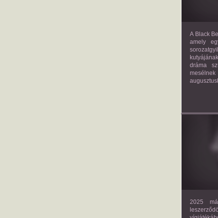
A Black Be
amely eg
sorozatgy
kutyájána
dráma szü
mesélnek
augusztus
2025 már
leszerző
vígjáték