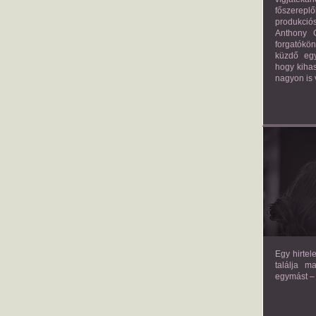
főszerepl
produkciós
Anthony G
forgatókö
küzdő egy
hogy kihas
nagyon is 
TH
Egy hirtel
találja m
egymást – 