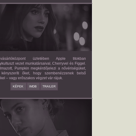
FORBIDDEN FRUITS
2026/03/27
APPLE
ásárlóközpont üzletében Apple titokban
kultuszt vezet munkatársaival, Cherryvel és Figgel.
almazott, Pumpkin megkérdőjelezi a nővériségüket,
 kényszeríti őket, hogy szembenézzenek belső
kel – vagy erőszakos végzet vár rájuk.
KÉPEK
IMDB
TRAILER
ERICAN SWEATSHOP
2025/09/19
DAISY MORIARTY