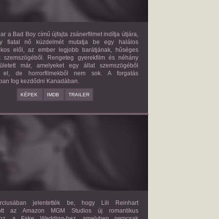
ar a Bad Boy című újfajta zsánerfilmet indítja útjára,
y fiatal nő küzdelmét mutatja be egy halálos
ilkos elől, az ember legjobb barátjának, hűséges
k szemszögéből. Rengeteg gyerekfilm és néhány
letett már, amelyeket egy állat szemszögéből
 el, de horrorfilmekből nem sok. A forgatás
ban fog kezdődni Kanadában.
KÉPEK
IMDB
TRAILER
FAKE WEDDING
2027?
ISMERETLEN SZEREP
ciusában jelentették be, hogy Lili Reinhart
dött az Amazon MGM Studios új romantikus
ához, a Fake Wedding-hez, amelyben nemcsak