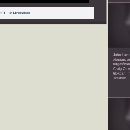
×01 – In Memoriam
TH
John Lavel
alapján, a
forgatókön
Craig Coxs
titokban
Yorkban.