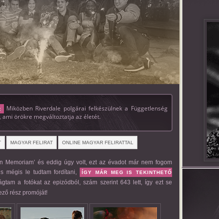
Miközben Riverdale polgárai felkészülnek a Függetlenség
:
 ami örökre megváltoztatja az életét.
T
MAGYAR FELIRAT
ONLINE MAGYAR FELIRATTAL
 ‘In Memoriam’ és eddig úgy volt, ezt az évadot már nem fogom
s mégis le tudtam fordítani,
ÍGY MÁR MEG IS TEKINTHETŐ
ágtam a fotókat az epizódból, szám szerint 643 lett, így ezt se
ező rész promóját!