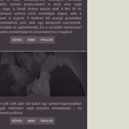
őként, hanem producerként is részt vesz saját
 cége, a Small Victory égisze alatt. A film Ali és
arland azonos című novelláján alapul, akik a
nyvet is jegyzik. A történet két anyagi gondokkal
edülállóról szól, akik egy álesküvőt szerveznek,
ználják az ajándéklistát, ám a színjáték hamarosan
valós problémákat és érzelmeket hoz magával.
KÉPEK
IMDB
TRAILER
E LOVE HYPOTHESIS
2026/09/23
OLIVE SMITH
en jött csók után két tudós egy színlelt kapcsolatban
agát, miközben saját szerelmi elméleteiket – és
teszik próbára.
KÉPEK
IMDB
TRAILER