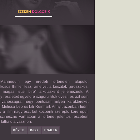
THE MANNEQUIN
2027?
ISMERETLEN SZEREP
annequin egy eredeti történeten alapuló,
lkosos thriller lesz, amelyet a készítők „erőszakos,
s magas téttel bíró” alkotásként jellemeznek. A
 részleteit egyelőre szigorú titok övezi, és azt sem
ilvánosságra, hogy pontosan milyen karaktereket
d Melissa Leo és Lili Reinhart. Annyit azonban tudni
y a film nagyrészt két központi szereplő köré épül,
 színésznő várhatóan a történet jelentős részében
z látható a vásznon.
KÉPEK
IMDB
TRAILER