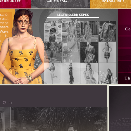
Co
Th
37