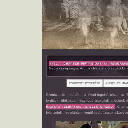
4×01 – CHAPTER FIFTY-EIGHT: IN MEMORIAM
Napja ünnepségre, Archie olyan telefonhívást kap,
TORRENT LETÖLTÉSE
ANGOL FELIRA
Szerda este debütált a 4. évad legelső része, az
fordítani, időközben máshogy alakultak a dolgok é
Ki is v
MAGYAR FELIRATTAL AZ ELSŐ EPIZÓD.
felejtsétek megtekinteni, végül pedig lássuk a követk