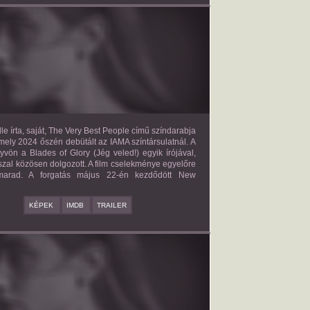
E VERY BEST PEOPLE
2027?
ISMERETLEN SZEREP
le írta, saját, The Very Best People című színdarabja
mely 2024 őszén debütált az IAMA színtársulatnál. A
yvön a Blades of Glory (Jég veled!) egyik írójával,
zal közösen dolgozott. A film cselekménye egyelőre
 marad. A forgatás május 22-én kezdődött New
KÉPEK
IMDB
TRAILER
BAD BOY
2027?
ISMERETLEN SZEREP