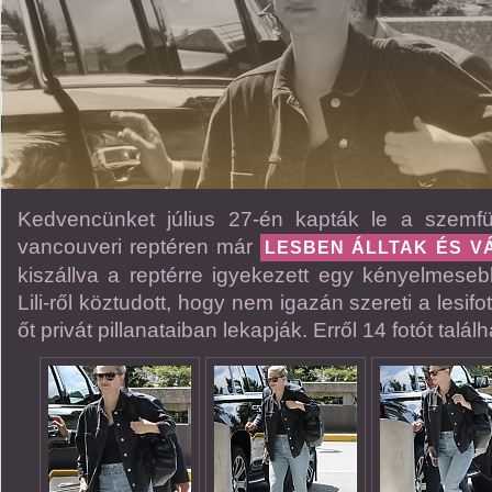
Kedvencünket július 27-én kapták le a szemfü
vancouveri reptéren már
LESBEN ÁLLTAK ÉS VÁ
kiszállva a reptérre igyekezett egy kényelmeseb
Lili-ről köztudott, hogy nem igazán szereti a lesif
őt privát pillanataiban lekapják. Erről 14 fotót talá