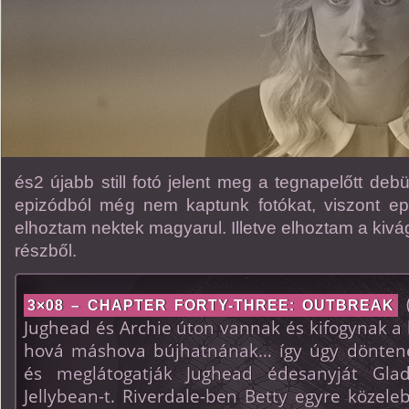
és2 újabb still fotó jelent meg a tegnapelőtt debü
epizódból még nem kaptunk fotókat, viszont epi
elhoztam nektek magyarul. Illetve elhoztam a kivágo
részből.
(
3×08 – CHAPTER FORTY-THREE: OUTBREAK
Jughead és Archie úton vannak és kifogynak a
hová máshova bújhatnának… így úgy dönten
és meglátogatják Jughead édesanyját Glad
Jellybean-t. Riverdale-ben Betty egyre közele