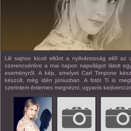
Lili sajnos kicsit eltűnt a nyilvánosság elől az
szerencsénkre a mai napon napvilágot látott egy
eseményről. A kép, amelyet Carl Timpone kész
készült, még idén júniusban. A fotót Ti is megl
szerintem érdemes megnézni, ugyanis kedvencünk