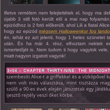
Illetve remélem nem felejtettétek el, hogy ma de
újabb 3 still fotó került elő a mai nap folyamán
epizódhoz is 2 fotó előkerült, ahol Lili a fiatal Alic
hogy az epizód
mégsem Halloweenkor fog landol
én, tehát ez azt jelenti, hogy 1 hetes szünetet t
után. És ha már 4. rész, elhoztam nektek 
ismertetőjét is. Nem tudom ti hogy vagytok vele,
miatt nagyon izgatott vagyok!
3×04 – CHAPTER THIRTY-NINE: THE MIDNIGH
szembesíti Alice-t a griffekkel és a vízköpővel 
nem volt más választása, mint tisztázza mag
szülő a 90-es évek elején játszottak egy játékk
ijesztő rejtély veszi őket körbe.