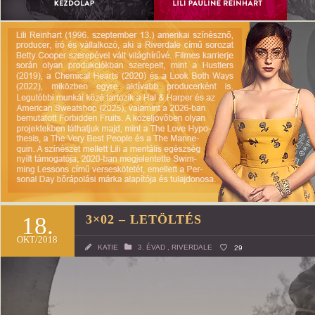
18.
3×02 – LETÖLTÉS
OKT/2018
KATIE
3. ÉVAD
,
RIVERDALE
29