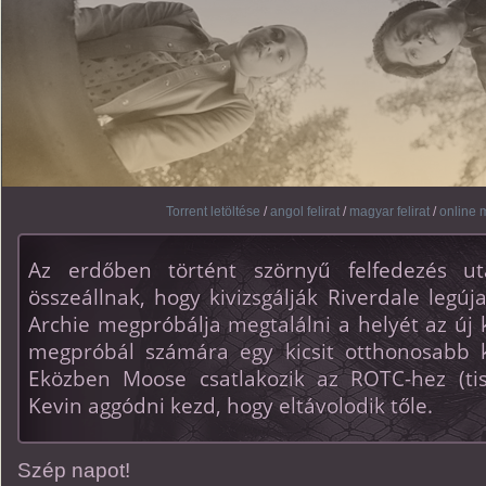
Torrent letöltése
/
angol felirat
/
magyar felirat
/
online m
Az erdőben történt szörnyű felfedezés u
összeállnak, hogy kivizsgálják Riverdale legúj
Archie megpróbálja megtalálni a helyét az új
megpróbál számára egy kicsit otthonosabb k
Eközben Moose csatlakozik az ROTC-hez (tisz
Kevin aggódni kezd, hogy eltávolodik tőle.
Szép napot!