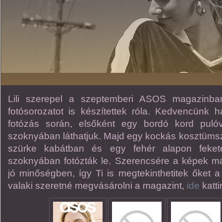
Lili szerepel a szeptemberi ASOS magazinban
fotósorozatot is készítettek róla. Kedvencünk há
fotózás során, elsőként egy bordó kord pul
szoknyában láthatjuk. Majd egy kockás kosztümsz
szürke kabátban és egy fehér alapon feket
szoknyában fotózták le. Szerencsére a képek m
jó minőségben, így Ti is megtekinthetitek őket a
valaki szeretné megvásárolni a magazint,
ide
katti